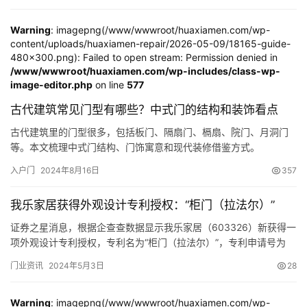
谷仓门
(279)
卧室门
(471)
铸铝门
(326)
子母门
(175)
某小區的鄰居，陳某在對房屋進行裝修時，將開發商原設計安裝好
的向內開啟的入戶門改為向外開啟，並擴大瞭門體…
Warning
: imagepng(/www/wwwroot/huaxiamen.com/wp-
百叶门
(326)
平开门
(283)
原木门
(139)
实木门
(222)
content/uploads/huaxiamen-repair/2026-05-09/18165-guide-
庭院门
(309)
安检门
(433)
感应门
(168)
480x300.png): Failed to open stream: Permission denied in
/www/wwwroot/huaxiamen.com/wp-includes/class-wp-
image-editor.php
on line
577
古代建筑常见门型有哪些？中式门的结构和装饰看点
古代建筑里的门型很多，包括板门、隔扇门、槅扇、院门、月洞门
等。本文梳理中式门结构、门饰寓意和现代装修借鉴方式。
入户门
2024年8月16日
357
我乐家居获得外观设计专利授权：“柜门（拉法尔）”
证券之星消息，根据企查查数据显示我乐家居（603326）新获得一
项外观设计专利授权，专利名为“柜门（拉法尔）”，专利申请号为
CN202330735899.1，授权日为2024年5月3日。 专利摘要：1.本
门业资讯
2024年5月3日
28
外观设计产品的名称：柜门（拉法尔）。2.本外观设计产品的用途：
用于全屋家具或橱柜门板。3.本外观设计产品的设计要点：在于形
状。4.最能表明设计要点的图片或照…
Warning
: imagepng(/www/wwwroot/huaxiamen.com/wp-