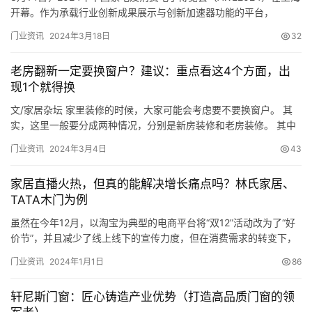
开幕。作为承载行业创新成果展示与创新加速器功能的平台，
入
AWE2024将展示全球家电及消费电子领域前沿创新成果，为行业未
门业资讯
2024年3月18日
32
户
来发展注入活力，助推产业科技化、创新化的高质量发展。
门
AWE2024的主题是“智能科技，创享生活”。近年来，智能科技对消
老房翻新一定要换窗户？建议：重点看这4个方面，出
费、生活的影响越来越深入。5G、人工智能、云计算、V…
现1个就得换
卧
文/家居杂坛 家里装修的时候，大家可能会考虑要不要换窗户。 其
室
实，这里一般要分成两种情况，分别是新房装修和老房装修。 其中
门
的新房装修，大部分的窗户是不需要更换的。 但是，对于老房的翻
门业资讯
2024年3月4日
43
新装修，大家也不要盲目。 老房翻新，是否一定要换窗户呢？重点
卫
看这几个方面，出现一个方面就需要更换了。 你知道出现哪些方面
生
家居直播火热，但真的能解决增长痛点吗？林氏家居、
的问题时需要更换窗户吗？ 哪些情况需要更换窗户？ 对于家里…
TATA木门为例
间
门
虽然在今年12月，以淘宝为典型的电商平台将“双12”活动改为了“好
价节”，并且减少了线上线下的宣传力度，但在消费需求的转变下，
家居行业的电商直播热潮依旧火热非凡，线上获客的效率和渗透率
庭
门业资讯
2024年1月1日
86
仍旧可观，各大家居建材品牌对直播渠道还在持续发力。 经过近年
院
来高频次、高投入的组织活动，有不少品牌已经逐渐掌握了直播带
大
轩尼斯门窗：匠心铸造产业优势（打造高品质门窗的领
货的心得秘诀，并孵化出粉丝量和作品质量较高的个体或矩阵账号…
门