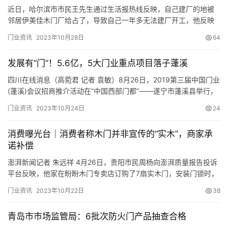
近日，哈尔滨市市民王先生通过生活报热线反映，自己建厂的地被
邻居伊美佳木门厂给占了，导致自己一年多无法建厂开工，他反映
多次一直无人处理。对此，记者进行了走访。 招商引资办好手续 土
门业资讯
2023年10月28日
64
地却被占 王先生表示，他是通过招商引资来的哈市呼兰区原野村，
前期手续都已经办好，回来准备建厂的时候，发现自己这块地的东
发展有“门”！5.6亿，5大门业重点项目落子蓬溪
侧一部分，被隔壁的伊美佳木门厂给占了。王先生说：“他家的围墙
盖到…
四川在线消息（高菀君 记者 袁敏）8月26日，2019第三届中国门业
(蓬溪)会议招商推介活动在“中国西部门都”——遂宁市蓬溪县举行，
吸引王力、步阳、美心等150余家国内知名门业及家具业企业参会，
门业资讯
2023年10月24日
24
共同探讨门业及智能家居发展新未来。会议促成5个重点门业投资项
目落子蓬溪，签约总金额5.6亿元。 “东有永康，西有蓬溪，‘中国西
消费曝光台｜消费者称木门并非宣传的“实木”，商家承
部门都’这块招牌越来越响亮，这是门业投资…
诺补偿
澎湃新闻记者 朱远祥 4月26日，贵阳市民周杨向澎湃质量报告投诉
平台反映，他家在盼盼木门专卖店订购了7扇实木门，安装门锁时，
开槽打孔后发现木门夹层并非实木，遂向商家讨要说法。 27日，盼
门业资讯
2023年10月22日
38
盼木门专门店负责人顾女士告诉澎湃新闻，周杨家购买的木门，其
填充材质的确并非周杨要求的“实木实心”，而是按工厂标准生产的
青岛市市场监管局：6批次防火门产品抽查合格
“多层实木条”，出现这种情况，是因为当时没有在订单上备注…