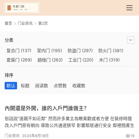
首页
门业资讯
第2页
分类
复合门
(137)
室内门
(195)
防盗门
(297)
防火门
(381)
套装门
(269)
趟栊门
(262)
工业门
(220)
木门
(319)
自动门
(210)
烤漆门
(139)
玻璃门
(409)
隔音门
(275)
排序
铜门
(173)
钢木门
(192)
推拉门
(560)
合金门
(248)
默认
标题
阅读数
点赞数
收藏数
折叠门
(282)
厨房门
(745)
卫生间门
(614)
入户门
(483)
别墅大门
(473)
旋转门
(279)
平移门
(266)
医用门
(289)
电动门
(409)
防爆门
(87)
快速门
(258)
衣柜门
(299)
內開還是外開，誰的入戶門誰做主？
阳台门
(693)
生态门
(222)
免漆门
(166)
悬浮门
(227)
俗話說“遠親不如近鄰” 然而許多業主為瞭美觀或者方便 在裝修時擅
智能门
(267)
模压门
(117)
铁艺门
(252)
装甲门
(263)
改入戶門原有朝向 導致公共通道狹窄 影響鄰居通行安全 鄰裡間產生
矛盾，對簿公堂 內開or外開 業主可以隨意改動入戶門的朝向？ 這樣
车库门
(435)
隐形门
(388)
提升门
(347)
铝木门
(200)
门业资讯
2024年8月18日
19
的行為是否合法呢？ 一起來看看今天的案件 案件詳情 黃某與陳某系