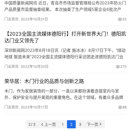
中国质量新闻网讯 近日，青岛市市场监督管理局公布2023年防火门
产品质量市监督抽查结果。 本次抽查了生产领域5家企业6批次产
品。所检项目全部符合标准。依据GB12955-2008《防火门》等标
门业资讯
2023年10月21日
53
准，对启闭灵活性，门扇开启力，可靠性，耐火性能，防火锁的耐
火性能，防火合页（铰链）的耐火性能等6个项目进行了检验。
【2023全国主流媒体德阳行】打开新世界大门！德阳凯
2023年防火门产品质量市级监督抽查结果汇总表 序号…
达门业又领先了
深圳新闻网2023年8月18日讯（记者 施冰冰）8月17日下午，“绿动
地球 智造未来”2023全国主流媒体德阳行采访团走进德阳凯达门业
有限公司5G数智化示范车间，一条现代化智能生产线跃然于眼前，
门业资讯
2023年10月20日
270
凯达“销售驾驶舱”在屏幕上清晰可见，全链条智能设备，可视化操作
系统，让大家深切感受到来自科技的力量。 深圳新闻网记者 施冰冰
荣华居：木门行业的品质与创新之路
摄 据悉，凯达门业是一家集金属门设计、研…
木门，作为家居装饰的一部分，一直以来都扮演着连接室内与室
外、保护安全与提升美观的重要角色。在这个领域，有着众多品牌
竞相涌现，但其中一家品牌却一直以其卓越的品质和不断创新的精
门业资讯
2023年10月17日
88
神深受消费者喜爱——荣华居。 作为深耕木门行业多年，荣华居一
直秉持着品质至上的理念，为消费者提供了一系列高品质的木门产
品。无论是在外观设计还是内部结构上，荣华居都力求完美，将每
2 / 3
上一页
1
2
3
下一页
一扇门都打磨…