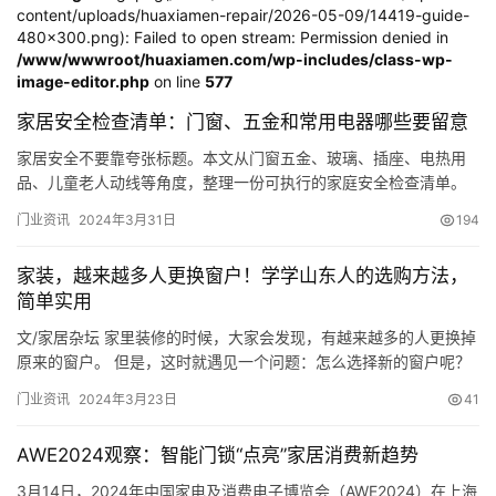
content/uploads/huaxiamen-repair/2026-05-09/14419-guide-
480x300.png): Failed to open stream: Permission denied in
/www/wwwroot/huaxiamen.com/wp-includes/class-wp-
image-editor.php
on line
577
家居安全检查清单：门窗、五金和常用电器哪些要留意
家居安全不要靠夸张标题。本文从门窗五金、玻璃、插座、电热用
品、儿童老人动线等角度，整理一份可执行的家庭安全检查清单。
门业资讯
2024年3月31日
194
家装，越来越多人更换窗户！学学山东人的选购方法，
简单实用
文/家居杂坛 家里装修的时候，大家会发现，有越来越多的人更换掉
原来的窗户。 但是，这时就遇见一个问题：怎么选择新的窗户呢？
因为对于目前市场上的窗户而言，类型虽然不多，但是却很难选
门业资讯
2024年3月23日
41
择。 因为从价格上来说，其价格差异非常的大，从几百元到1000多
元的都有。 这次无意中看到山东一位朋友选择窗户的方法，简单还
首
AWE2024观察：智能门锁“点亮”家居消费新趋势
实用。 你知道我的这位山东人朋友是怎么选择窗户的吗？ 下…
页
3月14日，2024年中国家电及消费电子博览会（AWE2024）在上海