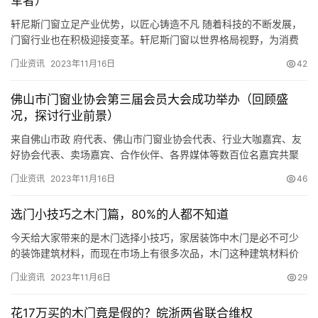
军者）
轩尼斯门窗立足产业优势，以匠心铸造不凡 随着科技的不断发展，
铸
门窗行业也在积极迎接变革。轩尼斯门窗以世界格局视野，为消费
铝
登录
注册
者带来理想生活方式的舒适与引领。 匠心如一，行成于思 轩尼斯门
门业资讯
2023年11月16日
42
门
窗立足产业优势，肩扛“有家就有佛山造”首批授权企业重任。 以高
标准门窗生产，以科技创新赋能企业数智化转型，助力生产效率再
佛山市门窗业协会第三届会员大会成功举办（回顾盛
上台阶，用细致与专业把美好的生活体验带给千万用户，成为家居
门
况，探讨行业前景）
产…
套
安
来自佛山市政 府代表、佛山市门窗业协会代表、行业大咖嘉宾、友
好协会代表、卖场嘉宾、合作伙伴、各界媒体等数百位名嘉宾共聚
装
一堂，共同剖析家居行业发展趋势，探寻以及解锁更多门窗行业未
门业资讯
2023年11月16日
46
来发展路径，开启佛山门窗制造发展的全新纪元。 佛山市门窗业协
安
会第三届第一次会员大会暨十周年庆典成功举办 11月9日，由佛山
装
选门小技巧之木门篇，80%的人都不知道
市门窗业协会举办的「佛山门窗 聚势启新」佛山市门窗业协会第三
维
届…
今天给大家带来的是木门选择小技巧，家居装饰中木门是必不可少
修
的装饰建筑材料，而现在市场上有很多次品，木门这种建筑材料价
格昂贵，所以如何正确选择优质木门非常重要，不仅可以帮助自己
门业资讯
2023年11月6日
29
购买优质材料，还可以节省不必要的费用。 木门有三个种类，一是
门
实木门，二是复合门，三是原木门。 1.实木门实际上是实心门，用
业
花17万买的木门竟是假的？皖浙两省联合维权
密度板制作门框，表面可见部分高档木皮，内部填充杉木、松木等