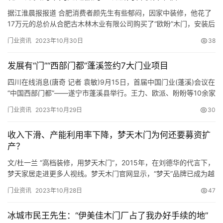
资
相对便…
讯
据江淮晨报报道 合肥消费者颜先生有些郁闷，因家中装修，他花了
17万元的总价从合肥古木林木业有限公司购买了“欧盼”木门，安装后
不到4个月，居然出现大面积开裂现象。近日，安徽省消保委得知此
联
门业资讯
2023年10月30日
38
事，联合浙江省消保委一同为这批木门“验明正身”，最终的结果却让
系
人“大跌眼镜”。合肥古木林公司无法提供此批“欧盼”木门的相关证明
我
发展有“门”“西部门都”蓬溪签约7大门业项目
材料，杭州欧盼公司也明确表示这一批木门并非该公司产…
们
四川在线消息(唐奇 记者 袁敏)9月15日，首届中国门业(蓬溪)会议在
“中国西部门都”——遂宁市蓬溪县举行。王力、欧派、盼盼等10余家
国内知名门业企业掌门人汇聚蓬溪，共同探讨门业发展新未来。会
门业资讯
2023年10月29日
30
议促成7个门业投资项目落户蓬溪，签约总金额约15亿元。 “早就晓
得‘中国西部门都’这块招牌，这里配套齐全，是门业发展新的价值洼
收入下滑、产能利用率下降，梦天木门为何还要募资扩
地。”来自成都的龙尚门业总经理范永军看到企…
产？
文/杜一兰 “高档装修，用梦天木门”，2015年，在刘德华的代言下，
梦天家居走进更多人视线。梦天木门官网显示，“梦天”品牌已成为越
来越多高端家庭的选择，截至2020年6月，梦天家居在全国拥有
门业资讯
2023年10月28日
47
962家经销商、1100多家经销商专卖店。 随着经销商增加，带来的
收入不增反降。2017年至2019年，梦天家居的营业收入从14.82亿
冰城市民王先生：“伊美佳木门厂占了我办好手续的地”
元下降至13.48亿元，平均每家经…