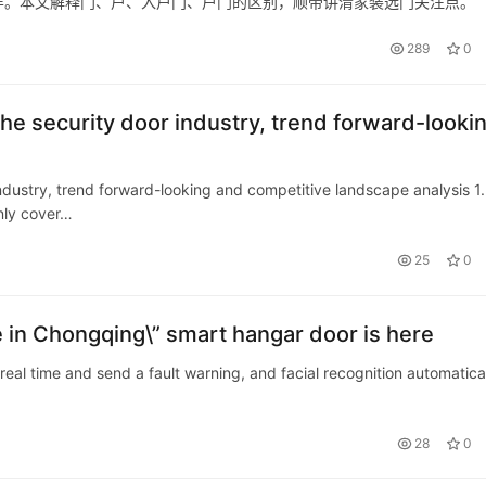
样。本文解释门、户、入户门、户门的区别，顺带讲清家装选门关注点。
289
0
he security door industry, trend forward-looki
ndustry, trend forward-looking and competitive landscape analysis 1.
nly cover…
25
0
in Chongqing\” smart hangar door is here
real time and send a fault warning, and facial recognition automatica
28
0