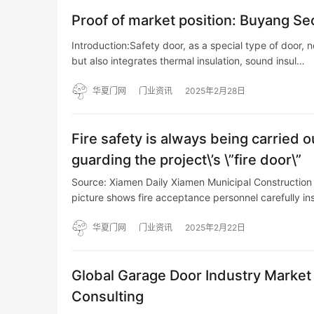
Proof of market position: Buyang Sec
Introduction:Safety door, as a special type of door, n
but also integrates thermal insulation, sound insul…
华夏门网
门业资讯
2025年2月28日
Fire safety is always being carried 
guarding the project\’s \”fire door\”
Source: Xiamen Daily Xiamen Municipal Construction B
picture shows fire acceptance personnel carefully i
华夏门网
门业资讯
2025年2月22日
Global Garage Door Industry Market
Consulting