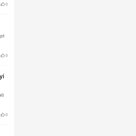
0
apt
0
yi
l)
0