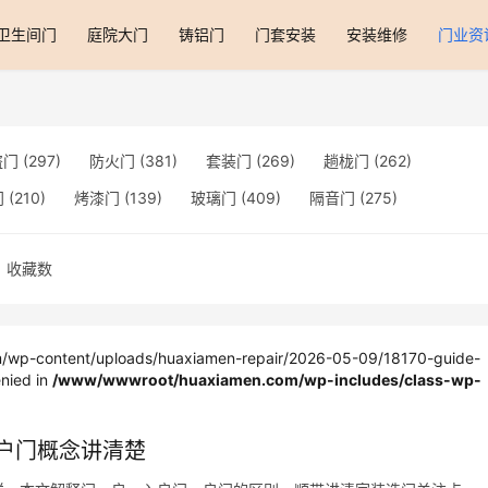
卫生间门
庭院大门
铸铝门
门套安装
安装维修
门业资
盗门
(297)
防火门
(381)
套装门
(269)
趟栊门
(262)
门
(210)
烤漆门
(139)
玻璃门
(409)
隔音门
(275)
门
(560)
合金门
(248)
折叠门
(282)
厨房门
(745)
收藏数
别墅大门
(473)
旋转门
(279)
平移门
(266)
医用门
(289)
门
(258)
衣柜门
(299)
阳台门
(693)
生态门
(222)
能门
(267)
模压门
(117)
铁艺门
(252)
装甲门
(263)
wp-content/uploads/huaxiamen-repair/2026-05-09/18170-guide-
nied in
/www/wwwroot/huaxiamen.com/wp-includes/class-wp-
升门
(347)
铝木门
(200)
谷仓门
(279)
卧室门
(471)
叶门
(326)
平开门
(283)
原木门
(139)
实木门
(222)
户门概念讲清楚
应门
(168)