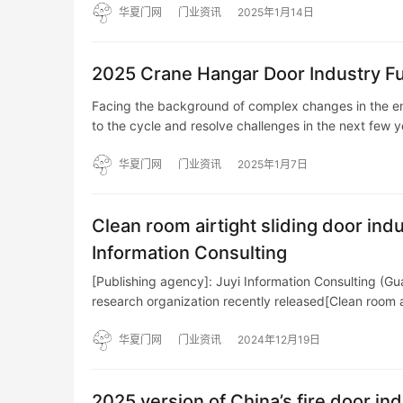
华夏门网
门业资讯
2025年1月14日
2025 Crane Hangar Door Industry Fu
Facing the background of complex changes in the en
to the cycle and resolve challenges in the next few 
华夏门网
门业资讯
2025年1月7日
Clean room airtight sliding door in
Information Consulting
[Publishing agency]: Juyi Information Consulting (Gu
research organization recently released[Clean room 
华夏门网
门业资讯
2024年12月19日
2025 version of China’s fire door i