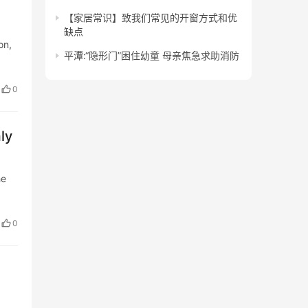
【家居常识】致我们常见的开窗方式和优
缺点
on,
平潭:“隐形门”困住幼童 母亲焦急求助消防
0
ly
he
0