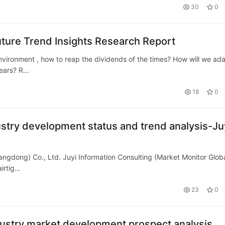
30
0
ture Trend Insights Research Report
vironment , how to reap the dividends of the times? How will we ad
years? R…
18
0
dustry development status and trend analysis-Ju
angdong) Co., Ltd. Juyi Information Consulting (Market Monitor Globa
airtig…
23
0
ndustry market development prospect analysis