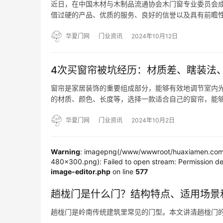
近日，在中国木材与木制品流通协会木门窗专业委员会成立
借过硬的产品、优质的服务、良好的信誉以及具有前瞻性
“最具合作价值企业”等荣誉称号以及“木门30强双承诺
华夏门网
门业资讯
2024年10月12日
4次买窗帘被坑经历：材质差、瞎装法
窗帘是家居装饰的重要组成部分，能够有效地调节室内
的材质、颜色、长度等，选择一款适合自己的窗帘，能够
常见的误区，比如前四次买窗帘就被坑过，最后一次才算真
高…
华夏门网
门业资讯
2024年10月2日
Warning
: imagepng(/www/wwwroot/huaxiamen.com/
480x300.png): Failed to open stream: Permission de
image-editor.php
on line
577
趟栊门是什么门？结构特点、适用场景
趟栊门是岭南传统建筑里常见的门型。本文讲清趟栊门