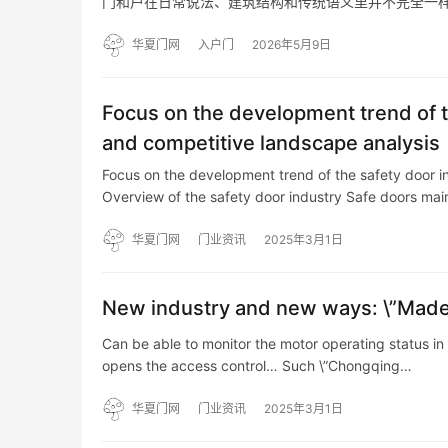
门和户在日常说法、建筑结构和传统语义里并不完全一
华夏门网
入户门
2026年5月9日
Focus on the development trend of t
and competitive landscape analysis
Focus on the development trend of the safety door i
Overview of the safety door industry Safe doors mai
华夏门网
门业资讯
2025年3月1日
New industry and new ways: \”Made 
Can be able to monitor the motor operating status in 
opens the access control… Such \”Chongqing…
华夏门网
门业资讯
2025年3月1日