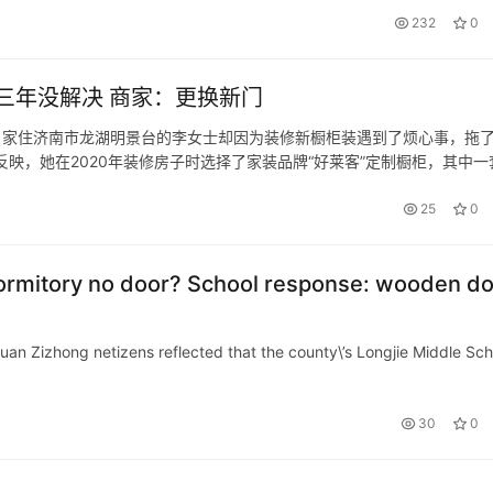
232
0
三年没解决 商家：更换新门
事，家住济南市龙湖明景台的李女士却因为装修新橱柜装遇到了烦心事，拖
映，她在2020年装修房子时选择了家装品牌“好莱客”定制橱柜，其中一
售后却迟迟未解决，这一拖就是快三年了。 装修橱柜有损坏，拖了三年
25
0
dormitory no door? School response: wooden d
uan Zizhong netizens reflected that the county\’s Longjie Middle Sch
30
0