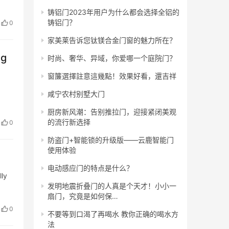
铸铝门2023年用户为什么都会选择全铝的
铸铝门？
0
家美莱告诉您钛镁合金门窗的魅力所在？
ng
时尚、奢华、异域，你爱哪一个庭院门？
窗簾選擇註意這幾點！效果好看，還吉祥
咸宁农村别墅大门
厨房新风潮：告别推拉门，迎接紧闭美观
的流行新选择
0
防盗门+智能锁的升级版——云鹿智能门
使用体验
电动感应门的特点是什么？
lly
发明地震折叠门的人真是个天才！小小一
扇门，究竟是如何保…
0
不要等到口渴了再喝水 教你正确的喝水方
法