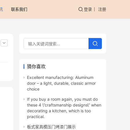
讯
联系我们
登录
注册
猜你喜欢
Excellent manufacturing: Aluminum
door – a light, durable, classic armor
choice
If you buy a room again, you must do
these 4 \”craftsmanship designs\” when
decorating a kitchen, which is too
practical.
板式家具模压门烤漆门展示