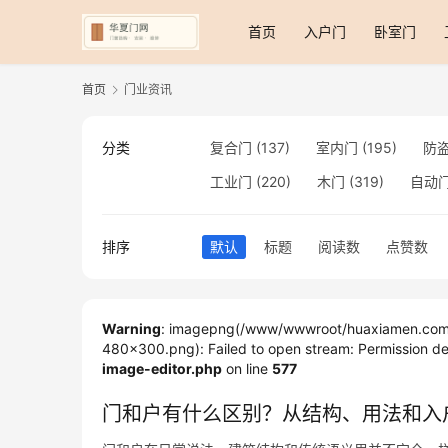
首页
入户门
卧室门
首页
门业资讯
分类
复合门
(137)
室内门
(195)
防
工业门
(220)
木门
(319)
自动
铜门
(173)
钢木门
(192)
推拉
排序
默认
标题
阅读数
点赞数
卫生间门
(614)
入户门
(483)
电动门
(409)
防爆门
(87)
快速
免漆门
(166)
悬浮门
(227)
智
Warning
: imagepng(/www/wwwroot/huaxiamen.com/
480x300.png): Failed to open stream: Permission de
车库门
(435)
隐形门
(388)
提
image-editor.php
on line
577
铸铝门
(326)
子母门
(175)
百
门和户有什么区别？从结构、用法和入
庭院门
(309)
安检门
(433)
感