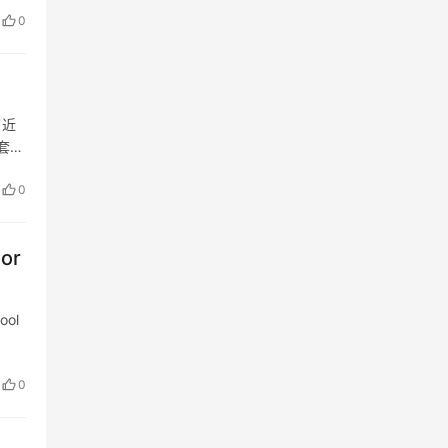
0
了近
套橱
未…
0
oor
ool
0