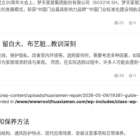
20周年大会上，梦天家居集团股份有限公司（603216.SH，梦天家居
的发展模式，斩获“中国门业最具影响力品牌”“中国门业标准化建设领航企
活动二十年质量服务坚守奖”等奖项，公司董事长余静渊、总经理余…
23
0
、留白大、布艺脏…教训深刻
光线、保护隐私、改善室内环境等。选购窗帘时，需要考虑多种因素，如
为家居增添舒适与美观。 然而，在实际选购过程中，许多人可能会遇到
正“学乖了”。下面就来看一下，关于窗帘的选购经验， 了解“9不选”，
36
0
wp-content/uploads/huaxiamen-repair/2026-05-09/19381-guide-
nied in
/www/wwwroot/huaxiamen.com/wp-includes/class-wp-
和保养方法
的结构、通风防护特点、现代应用场景、安装注意事项和日常保养。