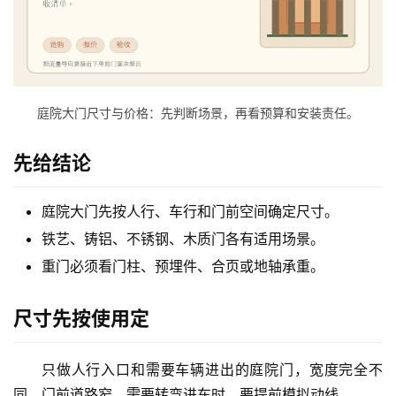
庭院大门尺寸与价格：先判断场景，再看预算和安装责任。
首
先给结论
页
庭院大门先按人行、车行和门前空间确定尺寸。
入
铁艺、铸铝、不锈钢、木质门各有适用场景。
户
门
重门必须看门柱、预埋件、合页或地轴承重。
卧
尺寸先按使用定
室
门
只做人行入口和需要车辆进出的庭院门，宽度完全不
同。门前道路窄、需要转弯进车时，要提前模拟动线。