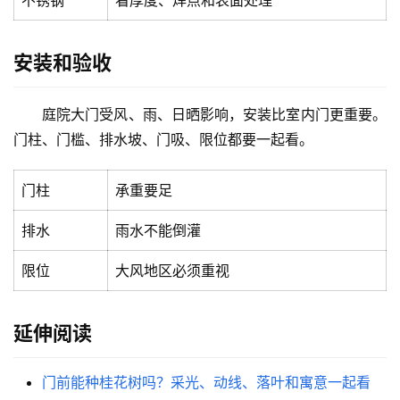
不锈钢
看厚度、焊点和表面处理
安
安装和验收
装
维
修
庭院大门受风、雨、日晒影响，安装比室内门更重要。
门柱、门槛、排水坡、门吸、限位都要一起看。
门
业
门柱
承重要足
资
讯
排水
雨水不能倒灌
联
限位
大风地区必须重视
系
我
延伸阅读
们
门前能种桂花树吗？采光、动线、落叶和寓意一起看