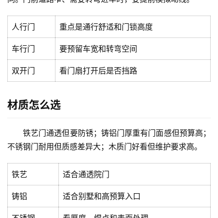
卫
生
人行门
重点是通行舒适和门锁高度
间
门
车行门
要预留车宽和转弯空间
庭
双开门
看门扇打开后是否挡路
院
大
门
材质怎么选
铸
铁艺门通透但要防锈；铸铝门厚重有门面感但预算高；
铝
登录
注册
不锈钢门耐用但质感差异大；木质门好看但维护要求高。
门
铁艺
适合通透院门
门
套
铸铝
适合别墅和高预算入口
安
装