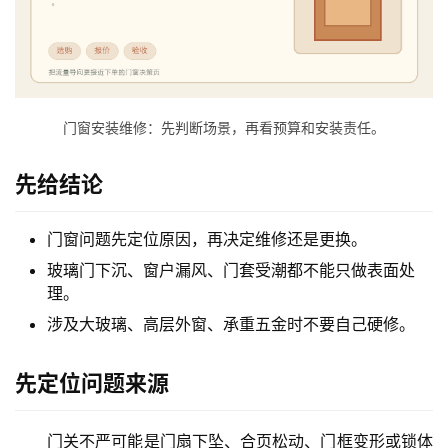
门窗安装维修：先判断场景，再看预算和安装责任。
首
页
先给结论
入
门窗问题先定位原因，再决定维修还是更换。
户
玻璃门下沉、窗户漏风、门套受潮都不能只做表面处
门
理。
涉及大玻璃、高层外窗、承重五金时不要自己硬修。
卧
室
门
先定位问题来源
卫
门关不严可能是门扇下坠、合页松动、门框变形或锁体