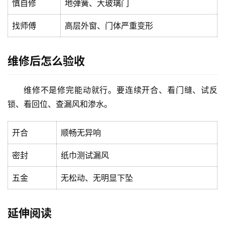
慎自修
地弹簧、大玻璃门
安
装
找师傅
高层外窗、门体严重变形
维
修
维修后怎么验收
门
业
维修不是修完能动就行。要连续开合、看门缝、试反
资
锁、看回位、查漏风和渗水。
讯
开合
顺畅无异响
联
系
密封
纸巾测试漏风
我
们
五金
无松动、无明显下坠
延伸阅读