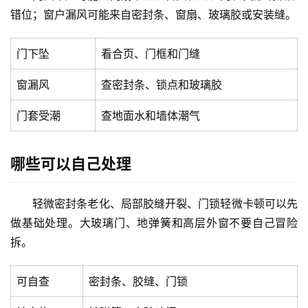
生
错位；窗户漏风可能来自密封条、窗扇、玻璃胶或安装缝。
间
门
门下坠
看合页、门框和门缝
庭
窗漏风
查密封条、锁点和玻璃胶
院
大
门套受潮
查地面水和墙体潮气
门
哪些可以自己处理
铸
铝
登录
注册
门
轻微密封条老化、局部胶缝开裂、门锁轻微卡顿可以先
做基础处理。大玻璃门、地弹簧和高层外窗不要自己冒险
门
拆。
套
安
可自查
密封条、胶缝、门锁
装