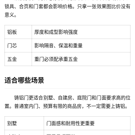
生
锁具、合页和门套都会影响价格。只拿一张效果图比价没有
间
意义。
门
庭
铝板
厚度和成型影响强度
院
门芯
影响隔音、保温和重量
大
门
五金
重门必须配承重五金
铸
铝
登录
注册
适合哪些场景
门
铸铝门更适合别墅、自建房、庭院门和门面要求高的位
门
置。普通室内门、预算有限的商品房，不一定需要上铸铝。
套
安
装
别墅
门面感和耐用性更重要