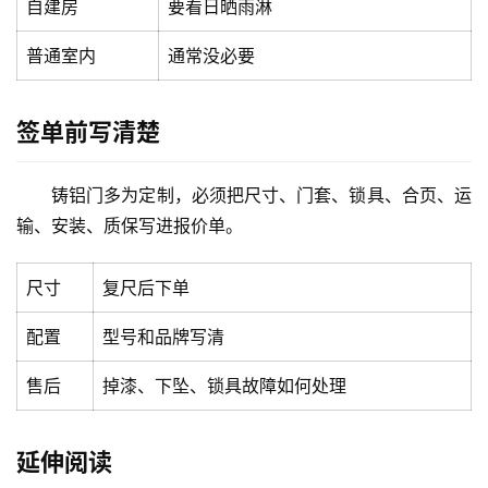
自建房
要看日晒雨淋
安
装
普通室内
通常没必要
维
修
签单前写清楚
门
业
铸铝门多为定制，必须把尺寸、门套、锁具、合页、运
资
输、安装、质保写进报价单。
讯
尺寸
复尺后下单
联
系
配置
型号和品牌写清
我
们
售后
掉漆、下坠、锁具故障如何处理
延伸阅读