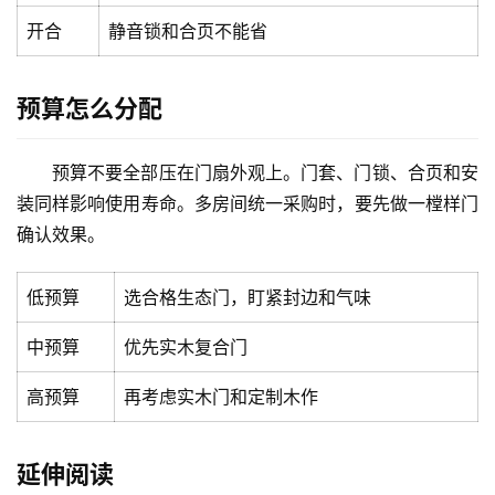
装
开合
静音锁和合页不能省
安
预算怎么分配
装
维
修
预算不要全部压在门扇外观上。门套、门锁、合页和安
装同样影响使用寿命。多房间统一采购时，要先做一樘样门
门
确认效果。
业
资
低预算
选合格生态门，盯紧封边和气味
讯
中预算
优先实木复合门
联
系
高预算
再考虑实木门和定制木作
我
们
延伸阅读