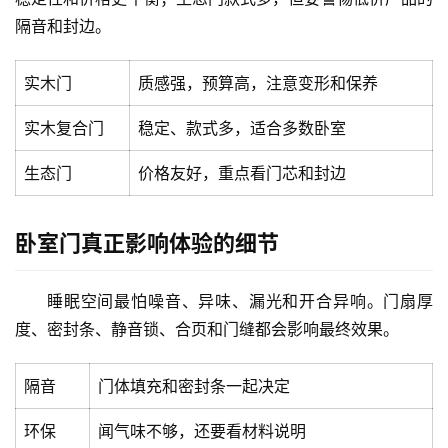
隔音和封边。
卫
生
实木门
质感强，预算高，注意变形和保养
间
门
实木复合门
稳定、款式多，适合多数卧室
庭
生态门
价格友好，重点看门芯和封边
院
大
门
卧室门真正影响体验的细节
铸
睡眠空间最怕噪音、异味、漏光和开合异响。门扇厚
铝
登录
注册
度、密封条、静音锁、合页和门缝都会影响最终效果。
门
隔音
门体填充和密封条一起决定
门
套
环保
闻气味不够，还要看材料说明
安