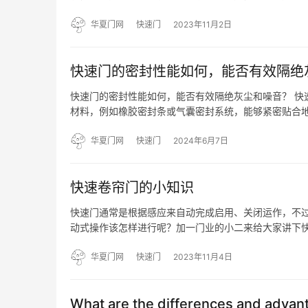
的大小而发生改变。 大家买快速门前，那就一定要知
尺寸参考…
华夏门网
快速门
2023年11月2日
快速门的密封性能如何，能否有效隔绝
快速门的密封性能如何，能否有效隔绝灰尘和噪音？ 快
材料，例如橡胶密封条或气囊密封系统，能够紧密贴合
够有效地阻止灰尘从门缝中进入室内，保持室内的洁净
厂等，快速…
华夏门网
快速门
2024年6月7日
快速卷帘门的小知识
快速门通常是根据感应来自动完成启用、关闭运作，不
动式操作该怎样进行呢？加一门业的小二来给大家讲下快
照以下方法来进行： 1、启用快速门主控制箱内的电源
开关的急…
华夏门网
快速门
2023年11月4日
What are the differences and advanta