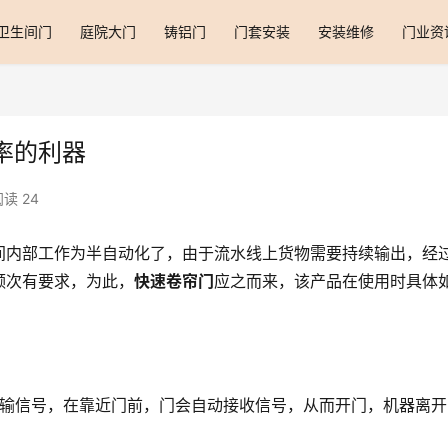
卫生间门
庭院大门
铸铝门
门套安装
安装维修
门业资
率的利器
读 24
间内部工作为半自动化了，由于流水线上货物需要持续输出，经
频次有要求，为此，
快速卷帘门
应之而来，该产品在使用时具体
V传输信号，在靠近门前，门会自动接收信号，从而开门，机器离开