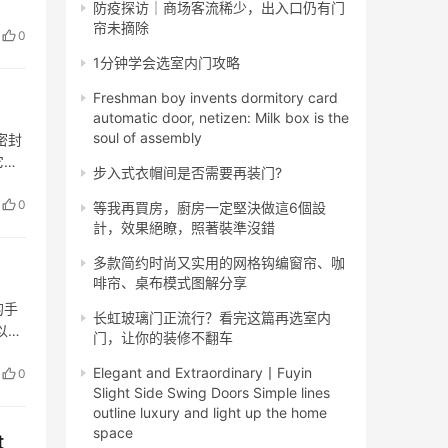
防疫探访│商场客流稀少，出入口仍有门
计算
帘未摘除
0
1分钟学会选室内门攻略
Freshman boy invents dormitory card
automatic door, netizen: Milk box is the
soul of assembly
密封
它能
步入式衣帽间是否需要再装门?
加工
0
等我再買房，廚房一定堅決做這6個設
計，效果絕瞭，照著裝準沒錯
多款简约时尚又实用的网格钩编窗帘、咖
啡帘、桌布模式图解分享
的手
长虹玻璃门正流行？看完这篇再选室内
以按
门，让你的装修不翻车
及副
Elegant and Extraordinary丨Fuyin
0
Slight Side Swing Doors Simple lines
outline luxury and light up the home
space
t