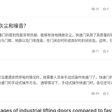
道自己安装快速门的具体尺寸。快速门的价格与它的尺寸和配置关联。
25
0
灰尘和噪音？
速门的密封性能非常优越，能够有效地隔绝灰尘。快速门采用了高质量的
地与门框、地面以及门体连接，在门闭合时形成良好的封闭状态。这样，
和清新。尤其对于一些对洁净度要求较高的场所，如车间、实验室、食品
71
0
过当遭遇突然停电的情况时，就需要人员来手动式操作快速门了。快速门
速门的手动式操作方法。 通常情况下，手动式操作快速门时，各位还可
开关，将保险管放入保险管槽内，检验是不是有电源输入，确定主控制箱
46
0
ges of industrial lifting doors compared to fas