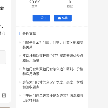
23.6K
0
文章
粉丝
，会
关注
私信
化，
偏向
最近文章
门扇是什么？门扇、门框、门套区别和安
装关系
罗马杆和轨道杆哪个好？窗帘安装优缺点
和适用场景
单包门套和双包门套怎么选？区别、价格
和适用场景
庭院大门尺寸怎么定？宽度、高度、材质
和验收要点
卫生间门选单边套还是双边套？防潮和收
口这样判断