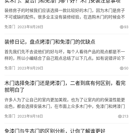
实木门、复合门和免漆门哪个好？木门安装注意事项
装修房子的时候我们应该选择一款比较好的木门，因为木门是房子
不可或缺的配件。很多业主没有装修经验，在选购木门的时候会不
清楚该怎么去选。那么，装修新房子，选择买实木门、复合门和免
免漆门
2023年9月28日
93
漆门哪个好? 一、新房买实木门、复合门还是模压门? 1、木门材质
买木门前，先了解一下木门三种分类，第一种是最便宜的复合板免
装修日记，盘点烤漆门和免漆门的优缺点
漆门，基本500-900左右就能搞定一扇，但是要注意的是这种木…
首先我们先不去说他们的好与坏，每个人看待产品的观点都是不一
样的，所以小编结合了自己观点总结了以下几点。如有说错评论下
方讨论。 先来说说烤漆门吧， 1. 烤漆门：是由密度板外面进行的无
免漆门
2023年9月29日
50
尘烤漆工艺，表面需要经过几次烤漆，然后进烘房加温干燥工艺的
油漆面板，基材基本是密度板，背面为三聚氰胺 优点：色彩艳丽，
木门选择免漆门还是烤漆门，二者到底有何区别，看完
视觉冲击感强，档次高不易变形。，他的防水性较好，他的板材可
就明白了
以…
许多人为了让自己的室内更加美观，也为了让室内的的保温性能更
出色，都会选择安装木门，在市面上众多木门中，免漆门和烤漆门
一直是许多人的区别，二者到底有何区别呢，下面就带大家一起来
免漆门
2023年9月18日
213
了解下吧。 什么是免漆门 免漆门也被称为PVC贴面门，这种门通常
无需再刷漆，板芯通常为实木复合门或者模压门，表面采用真空吸
免漆门与生态门的区别分析，让你了解谁更好
塑加工而成。 免漆门优点 1、色泽丰富 免漆门的颜色和图案较多，