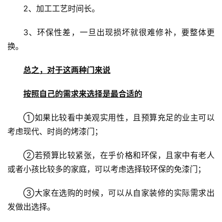
2、加工工艺时间长。
卧
室
3、环保性差，一旦出现损坏就很难修补，要整体更
门
换。
卫
总之，对于这两种门来说
生
间
按照自己的需求来选择是最合适的
门
①如果比较看中美观实用性，且预算充足的业主可以
庭
考虑现代、时尚的烤漆门；
院
大
②若预算比较紧张，在乎价格和环保，且家中有老人
门
或者小孩比较多的家庭，可以考虑选择较环保的免漆门；
铸
③大家在选购的时候，可以从自家装修的实际需求出
铝
登录
注册
发做出选择。
门