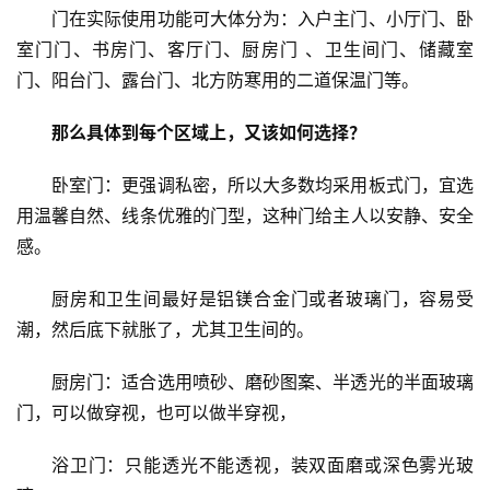
门在实际使用功能可大体分为：入户主门、小厅门、卧
门
室门门、书房门、客厅门、厨房门 、卫生间门、储藏室
套
门、阳台门、露台门、北方防寒用的二道保温门等。
安
装
那么具体到每个区域上，又该如何选择？
卧室门：更强调私密，所以大多数均采用板式门，宜选
安
装
用温馨自然、线条优雅的门型，这种门给主人以安静、安全
维
感。
修
厨房和卫生间最好是铝镁合金门或者玻璃门，容易受
门
潮，然后底下就胀了，尤其卫生间的。
业
资
厨房门：适合选用喷砂、磨砂图案、半透光的半面玻璃
讯
门，可以做穿视，也可以做半穿视，
联
浴卫门：只能透光不能透视，装双面磨或深色雾光玻
系