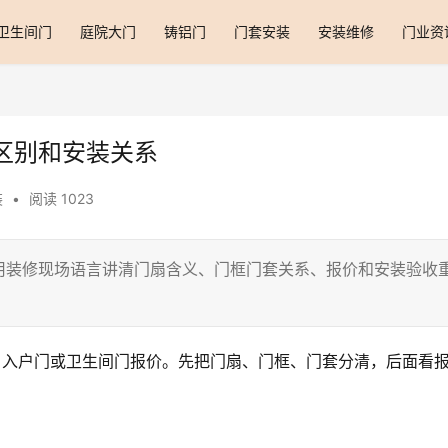
卫生间门
庭院大门
铸铝门
门套安装
安装维修
门业资
区别和安装关系
装
•
阅读 1023
用装修现场语言讲清门扇含义、门框门套关系、报价和安装验收
、入户门或卫生间门报价。先把门扇、门框、门套分清，后面看