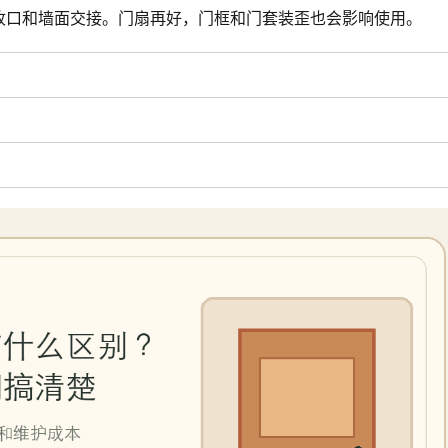
收口和墙面交接。门扇再好，门框和门套装歪也会影响使用。