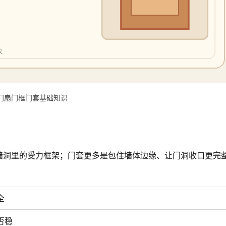
门扇门框门套基础知识
墙洞里的受力框架；门套更多是包住墙体边缘、让门洞收口更完
全
否稳