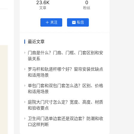
23.6K
0
文章
粉丝
关注
私信
最近文章
门扇是什么？门扇、门框、门套区别和安
装关系
罗马杆和轨道杆哪个好？窗帘安装优缺点
和适用场景
单包门套和双包门套怎么选？区别、价格
和适用场景
庭院大门尺寸怎么定？宽度、高度、材质
和验收要点
卫生间门选单边套还是双边套？防潮和收
口这样判断