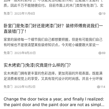
质，因此千万不能随便应付。 目前市面上的木门类型有免漆门、实
木复合门、实木贴皮门、实木门等，每种木门类型都有各自的优缺
免漆门
2023年11月6日
19
点，大家在定制时，可详细咨询门店导购，并根据功能、颜色、配
件、预算等方面来选择最适合自己的那扇门。 一、颜值要够高 颜值
卧室门是免漆门好还是烤漆门好？装修师傅竟说我们一
是一扇门的第一使命，建议大家可优先选择线条感干练简洁的瘦高
直装错门了！
门型，…
家里的装修每一个细节我们自己都想要把握，但是有可能我们自己
有时候也不是很清楚某些装修知识点，今天呢小编要跟大家说一
说，卧室门是用免漆门好还是烤漆门好。 什么是免漆门？免漆门顾
免漆门
2023年9月20日
69
名思义就是不需要再刷油漆的木门。目前市面上的免漆门大多数是
指PVC的贴面门。它是将实木复合门或者是模压门，最外面再用
实木烤瓷门(免漆)究竟是什么样的门？
PVC贴面真空吸塑加工工艺而成。 门套也是一样，进行PVC贴面处
理。还…
实木烤瓷门拥有更丰富的色彩选择，更加亮丽的外观表面，既能满
足消费者视觉上的享受，又具有现代设计的时尚感。并且十分环保
绿色，对周边环境以及家人都不会造成危害。因此，很多消费者在
免漆门
2023年10月2日
114
装修的时候，都会选择实木烤瓷门作为室内门。 下面就带大家详细
了解下实木烤瓷门，各位老板可以多多了解，在给客户推荐的时候
Change the door twice a year, and finally I realized:
更加专业，更加自信，轻松拿下订单，赚钱赚到手软！ 什么是实木
the paint door and the paint door are not as simple
烤瓷门（…