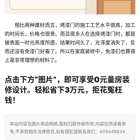
门
套
相比两种建材而言，烤漆门的施工工艺水平很高，加工
安
的时间长，价格也很贵。而且很多人在选择烤漆门时，都是
装
被表面一时光亮度所惑，结果时间久了，光泽度消失了，反
安
而还没有免漆门好看了。所以在家庭装修中，免漆们也算得
装
上是非常理想的材料了。
维
修
点击下方“图片”，即可享受0元量房装
修设计。轻松省下3万元，拒花冤枉
门
业
钱！
资
讯
本站内容及图片来自网络,版权归原作者所有,内容仅供读者参
联
考,不承担相关法律责任,如有侵犯请联系我们：609448834
系