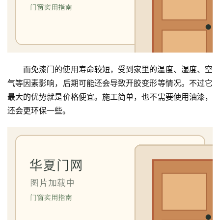
卧
室
门
卫
而免漆门的使用寿命较短，受到家里的温度、湿度、空
生
气等因素影响，后期可能还会导致开胶变形等情况。不过它
间
最大的优势就是价格便宜。施工简单，也不需要使用油漆，
门
还会更环保一些。
庭
院
大
门
铸
铝
登录
注册
门