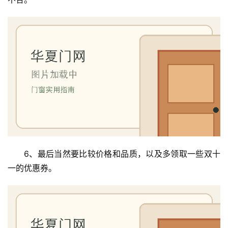
院
大
门
铸
铝
登录
注册
门
门
套
安
装
6、最后当然要比较价格和品质，以及多领取一些双十
一的优惠券。
安
装
维
修