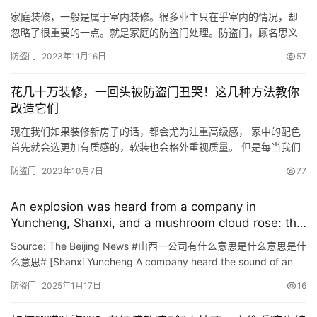
质…
家庭装修，一般是属于室内装修。很多业主只在乎室内的情况，却
忽略了很重要的一点。就是家庭的防盗门处理。防盗门，顾名思义
就是防盗用的家里装修时，防盗门应该怎么选？ 一：防盗门如何挑
防盗门
2023年11月16日
57
选 1．根据门的尺寸大小及开向选择 家用标准门一般有四种规格，
由建筑洞口的宽度和高度组成的四位数字表示，用户可根据门洞的
花几十万装修，一回头被防盗门丑哭！这几种方法教你
大小和开门的方向、颜色花纹等实际要求选择合适的防盗安全门。
改造它们
2．…
现在我们如果装修新房子的话，都会尤为注重高级感， 家中的配色
首先就会选更加有质感的，软装也会格外重视质量。 但是每当我们
把家装好，看着屋里漂漂亮亮的， 但是一回头……这防盗门真的太
防盗门
2023年10月7日
77
突兀了好嘛！！ 好好的北欧小清新风，看见防盗门的那一刻全扑
了！ 现在的防盗门一般都是那种灰了吧唧或者是棕色的， 总不能装
An explosion was heard from a company in
修完了之后再换个门吧？ 好在广大人民群众的脑洞大、妙招多~ …
Yuncheng, Shanxi, and a mushroom cloud rose: the
glass of nearby buildings was shattered and the
Source: The Beijing News #山西一公司有什么意思是什么意思是什
security door was bent.
么意思# [Shanxi Yuncheng A company heard the sound of an
explosion and soared into a mushroom cloud: the glass of a
防盗门
2025年1月17日
16
nearby building was shat…