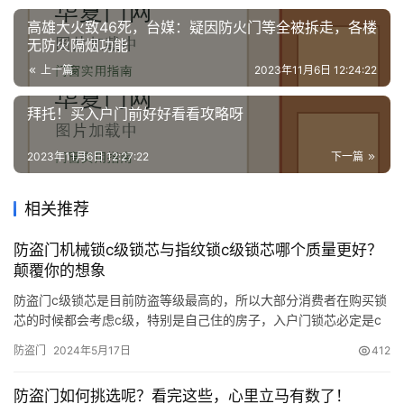
高雄大火致46死，台媒：疑因防火门等全被拆走，各楼
无防火隔烟功能
上一篇
2023年11月6日 12:24:22
拜托！买入户门前好好看看攻略呀
2023年11月6日 12:27:22
下一篇
相关推荐
防盗门机械锁c级锁芯与指纹锁c级锁芯哪个质量更好？
颠覆你的想象
防盗门c级锁芯是目前防盗等级最高的，所以大部分消费者在购买锁
芯的时候都会考虑c级，特别是自己住的房子，入户门锁芯必定是c
级的。 由于C级锁芯是目前防盗等级最高的，作为入户门指纹锁，
防盗门
2024年5月17日
412
它也需要标配锁芯，而且它的价格要远高于机械锁，所以指纹锁的
锁芯肯定也是c级的，防盗等级也是比较高的？ 现实生活中，消费者
防盗门如何挑选呢？看完这些，心里立马有数了！
在购买指纹锁的时候，往往考虑的是它的稳定性，外观时尚以及材