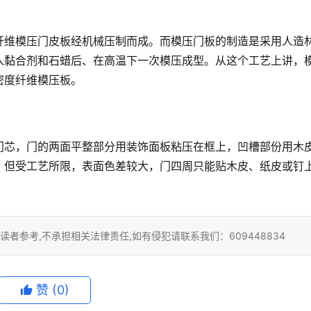
纤维模压门皮板经机械压制而成。而模压门板的制造是采用人造
入黏合剂和石蜡后、在高温下一次模压成型。从这个工艺上讲，
密度纤维模压板。
门芯，门的两面平整部分用装饰面板粘压在框上，凹槽部份用木
，但受工艺所限，表面色差较大，门四周只能贴木皮、纸皮或钉
者参考,不承担相关法律责任,如有侵犯请联系我们：609448834
赞
(0)