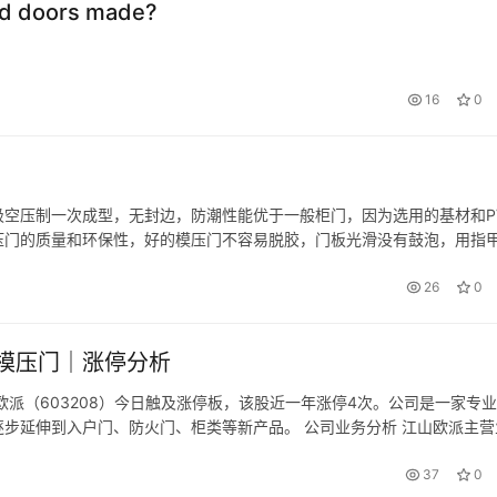
ed doors made?
16
0
吸空压制一次成型，无封边，防潮性能优于一般柜门，因为选用的基材和P
压门的质量和环保性，好的模压门不容易脱胶，门板光滑没有鼓泡，用指
颜色，有亮面的，也有亚光带纹路的，所以做简约和田园、简欧风格的厨
26
0
模压门｜涨停分析
派（603208）今日触及涨停板，该股近一年涨停4次。公司是一家专
步延伸到入户门、防火门、柜类等新产品。 公司业务分析 江山欧派主营
司最主要的产品，销售收入占比超过50%。夹板模压门是公司的另一个
37
0