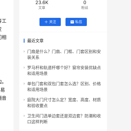
23.6K
0
文章
粉丝
等工
关注
私信
变
门相
最近文章
门扇是什么？门扇、门框、门套区别和安
装关系
罗马杆和轨道杆哪个好？窗帘安装优缺点
和适用场景
边。
单包门套和双包门套怎么选？区别、价格
容易
和适用场景
隔音
庭院大门尺寸怎么定？宽度、高度、材质
和验收要点
卫生间门选单边套还是双边套？防潮和收
口这样判断