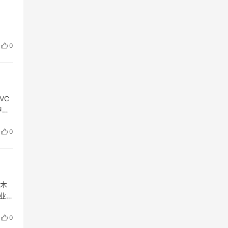
0
VC
甲划
柜都
0
业木
业务
主
0