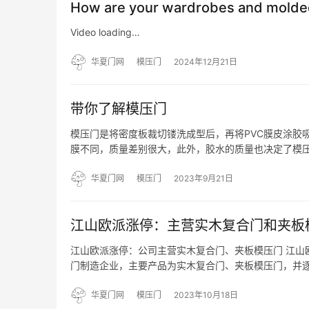
How are your wardrobes and mold
Video loading…
华夏门网
模压门
2024年12月21日
带你了解模压门
模压门是将密度板裁切镂洗成型后，再将PVC膜皮涂胶
膜不同，质量差别很大，此外，胶水的质量也决定了模
不会出现明显痕迹，门板不易变形，PVC膜皮有很多种
可以。…
华夏门网
模压门
2023年9月21日
江山欧派涨停：主营实木复合门和夹板
江山欧派涨停：公司主营实木复合门、夹板模压门 江山欧
门制造企业，主要产品为实木复合门、夹板模压门，并逐
是门的研发、生产、销售和服务。其中，实木复合门是公
要…
华夏门网
模压门
2023年10月18日