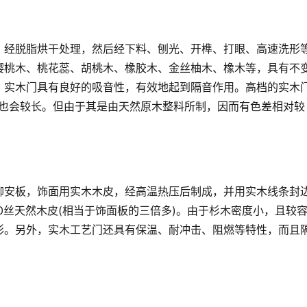
，经脱脂烘干处理，然后经下料、刨光、开榫、打眼、高速洗形
樱桃木、桃花蕊、胡桃木、橡胶木、金丝柚木、橡木等，具有不
，实木门具有良好的吸音性，有效地起到隔音作用。高档的实木
间也会较长。但由于其是由天然原木整料所制，因而有色差相对较
柳安板，饰面用实木木皮，经高温热压后制成，并用实木线条封
0丝天然木皮(相当于饰面板的三倍多)。由于杉木密度小，且较
形。另外，实木工艺门还具有保温、耐冲击、阻燃等特性，而且