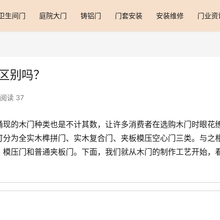
卫生间门
庭院大门
铸铝门
门套安装
安装维修
门业资
区别吗？
阅读 37
涌现的木门种类也是不计其数，让许多消费者在选购木门时眼花
可分为全实木榫拼门、实木复合门、夹板模压空心门三类。与之
、模压门和普通夹板门。下面，我们就从木门的制作工艺开始，