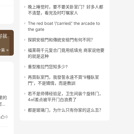
晚上睡觉时，要不要关卧室门？好多人都
不清楚，看完及时叮嘱家人
The red boat \”carries\” the arcade to
the gate
好就
探銅安檢門和傳統安檢門有何不同？
福莱萌千元复合门竟用纸填充 商家说他要
一篇
的就是这种
重型推拉門您知多少?
再買臥室門，我發誓永遠不買“9種臥室
門”，不是矯情，而是教訓
若不是师傅经验足，卫生间装个旋转门，
里的
4㎡差点被平开门白浪费了
密度
都是玻璃门，为什么只有你家的这么丑？
来说
0