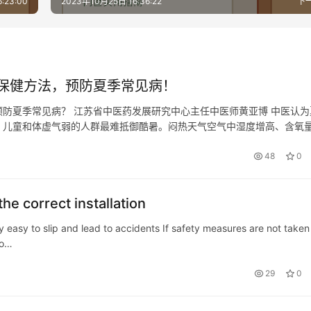
:23:00
2023年10月25日 16:36:22
下
保健方法，预防夏季常见病！
防夏季常见病？ 江苏省中医药发展研究中心主任中医师黄亚博 中医认为
、儿童和体虚气弱的人群最难抵御酷暑。闷热天气空气中湿度增高、含氧
以应尽量少出门、少在室外活动，即使出门也要尽量避开高温时段，不能
48
0
the correct installation
easy to slip and lead to accidents If safety measures are not taken I
 o…
29
0