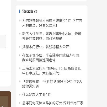
猜你喜欢
为何越来越多人厨房不装推拉门？学广东
人的做法，好看又显大！
新房入住半年，發現4個裝修大坑，條條
都是門套的錯，你可別犯瞭
揭秘木门行业，省钱秘籍大公开！
在兒子傢小住，半夜陽臺門總被人打開，
我查明原因後速回老傢
上海太太家的7㎡厨房火了：因高低台乱
中有序走红，太有烟火气！
「裝修幹貨」 谷倉門到底好不好？這6大
點你需知道
什么是超大工业门？
悬浮门每天检查维护的好处 深圳龙岗厂家