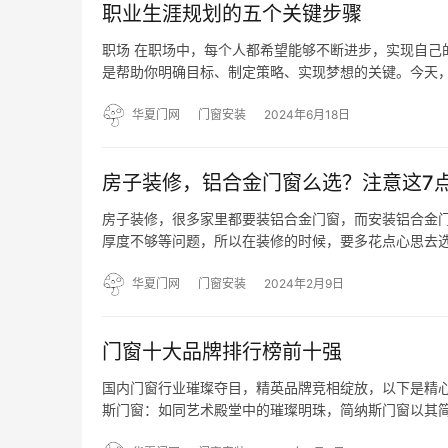
职业生涯规划的五个关键步骤
职场 在职场中，每个人都希望能够不断进步，实现自己
是帮助你明确目标、制定策略、实现梦想的关键。今天，
评估 职业生涯规划的第一步是进行自我评估。了解自己
方…
华夏门网
门窗安装
2024年6月18日
房子装修，铝合金门窗么选？注意这7
房子装修，很多家里都要装铝合金门窗，而安装铝合金
厚度不够等问题，所以在装修的时候，要多花点心思去选
门窗铝材 不要选再生铝，要选原生铝合金，铝合金型材
些…
华夏门网
门窗安装
2024年2月9日
门窗十大品牌排行榜前十强
国内门窗行业璀璨夺目，精英品牌竞相绽放，以下是精心
斯门窗：如同艺术殿堂中的璀璨明珠，简纳斯门窗以其
光影与安全的完美平衡。 2. 新豪轩门窗：作为行业