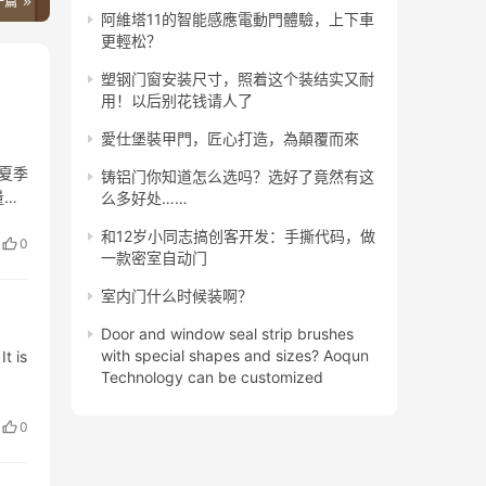
一篇
阿維塔11的智能感應電動門體驗，上下車
更輕松？
塑钢门窗安装尺寸，照着这个装结实又耐
用！以后别花钱请人了
愛仕堡裝甲門，匠心打造，為顛覆而來
夏季
铸铝门你知道怎么选吗？选好了竟然有这
量降
么多好处……
长时
和12岁小同志搞创客开发：手撕代码，做
0
一款密室自动门
室内门什么时候装啊？
Door and window seal strip brushes
with special shapes and sizes? Aoqun
t is
Technology can be customized
0