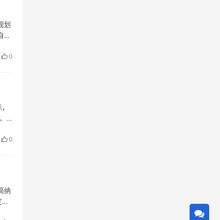
规划
自我
以下
0
标，
、
压这
0
简纳
定制
智