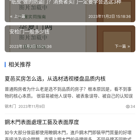
“纸皮”做的防盗门？消费者买门一定要学会选这3种
上一篇
2023年11月2日 15:18:36
安检门一般多少钱
2023年11月2日 15:21:36
下一篇
相关推荐
夏邑买房怎么选，从选材透视楼盘品质内核
普通购房者为什么老是选不到品质的房子？根本原因是，看不到事
物的核心本质。 很容易被他人误导、被表象误导、被自己的认知误
导。 比如你心心念念的大牌子，你不知道是轻资产贴牌的；再比如
钢木门
2023年11月9日
34
看着工期进度很快，你不知道他没做人防工程，品质不是一般的
差。 今天就给大家安利一个夏邑真正的品质楼盘，从选材透视楼盘
鋼木門表面處理工藝及表面厚度
品质内核，看看这个楼盘到底有多硬。那就夏邑奥莱康桥·明月湾。
点击…
如今大部分傢庭都使用瞭鋼木門，進戶鋼木門即裝甲門質量的好壞
直接涉及安全問題。市場上鋼木門的品牌很多，不同品牌不同款式