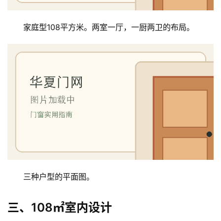
装
家庭型108平方米。两室一厅，一厨两卫的布局。
安
装
维
修
门
业
资
讯
联
系
三种户型的平面图。
我
们
三、108㎡室内设计