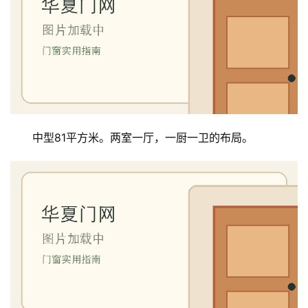
卫
生
间
门
庭
院
大
中型81平方米。两室一厅，一厨一卫的布局。
门
铸
铝
登录
注册
门
门
套
安