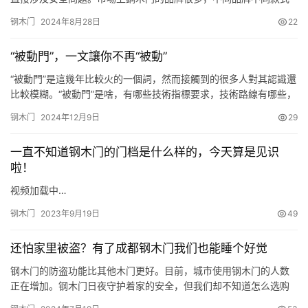
的鋼木門表層處理工藝不同，為瞭更好、更內行地選購鋼木門，用
钢木门
2024年8月28日
22
戶瞭解鋼木門表面處理工藝及鋼木門表面厚度很有必要，瞭解這些
知識之後選購鋼木門就心中有數瞭。 鋼木門表面處理工藝 當前市場
“被動門”，一文讓你不再“被動”
上鋼木門表面處理工藝主要分為二類： 1、貼膜工藝：鋼板表面貼仿
木紋…
“被動門”是這幾年比較火的一個詞，然而接觸到的很多人對其認識還
比較模糊。“被動門”是啥，有哪些技術指標要求，技術路線有哪些，
如何優化設計、測試，如何安裝？一文讓你不再“被動”！ 01 啥是“被
钢木门
2024年12月9日
29
動門”？ “被動門”是隨著“被動房”發展而興起的產品。 “被動房”是從
德國傳入的一種建築設計理念，通過高效的圍護結構保溫技術、無
一直不知道钢木门的门档是什么样的，今天算是见识
熱橋設計、良好的氣密性和熱回收新風系統，…
啦！
视频加载中…
钢木门
2023年9月19日
49
还怕家里被盗？有了成都钢木门我们也能睡个好觉
钢木门的防盗功能比其他木门更好。目前，城市使用钢木门的人数
正在增加。钢木门日夜守护着家的安全，但我们却不知道怎么选购
好的钢木门，下面鑫鸿达小编为大家讲解如何选购钢木门？ 1.在我