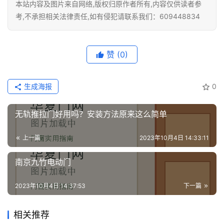
装
本站内容及图片来自网络,版权归原作者所有,内容仅供读者参
维
考,不承担相关法律责任,如有侵犯请联系我们：609448834
修
门
赞
(0)
业
资
生成海报
0
讯
无轨推拉门好用吗？安装方法原来这么简单
联
系
上一篇
2023年10月4日 14:33:11
我
们
南京九竹电动门
2023年10月4日 14:37:53
下一篇
相关推荐