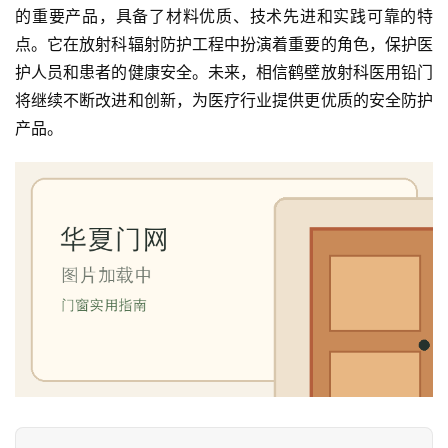
的重要产品，具备了材料优质、技术先进和实践可靠的特
门
点。它在放射科辐射防护工程中扮演着重要的角色，保护医
庭
护人员和患者的健康安全。未来，相信鹤壁放射科医用铅门
院
将继续不断改进和创新，为医疗行业提供更优质的安全防护
大
产品。
门
铸
铝
登录
注册
门
门
套
安
装
安