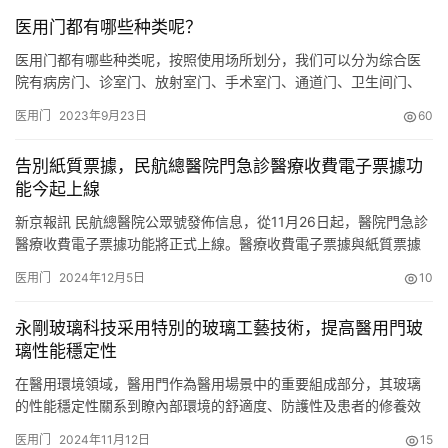
医用门都有哪些种类呢？
医用门都有哪些种类呢，按照使用场所划分，我们可以分为综合医
院有病房门、诊室门、放射室门、手术室门、通道门、卫生间门、
消防通道门等等，妇幼保健院更是有专门的母婴室门。 病房门一般
医用门
2023年9月23日
60
会使用子母门尺寸，方便病床进出，门上都会添加观察视窗，方便
医护人员随时观察病房内部情况。同时很多病房门设计也会添加亮
告別紙質票據，民航總醫院門急診醫療收費電子票據功
窗，提升空间的采光。 诊室门一般以单开门为主，同样都可以添加
能今起上線
观察视窗…
新京報訊 民航總醫院公眾號發佈信息，從11月26日起，醫院門急診
醫療收費電子票據功能將正式上線。醫療收費電子票據與紙質票據
具有同等法律效力，可作為報銷憑證使用。 民航總醫院此舉旨在提
医用门
2024年12月5日
10
升廣大患者就醫體驗，讓患者在就醫過程中享受到更加便捷的服
務。患者和傢屬可通過民航總醫院
永剛玻璃科技采用特別的玻璃工藝技術，提高醫用門玻
璃性能穩定性
在醫用環境領域，醫用門作為醫用場景中的重要組成部分，其玻璃
的性能穩定性關系到瞭內部環境的舒適度、防護性及患者的修養效
果。近些年來，永剛玻璃科技憑借其玻璃生產工藝就技術，在醫用
医用门
2024年11月12日
15