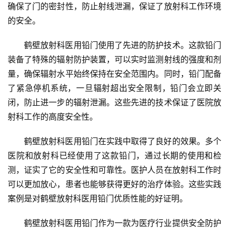
确保了门的密封性，防止射线泄漏，保证了放射科工作环境
的安全。
鹤壁放射科医用铅门使用了先进的防护技术。这款铅门
首
装备了特殊的辐射防护装置，可以实时监测射线的强度和剂
页
量，确保辐射水平始终保持在安全范围内。同时，铅门配备
了紧急停机系统，一旦辐射超出安全限制，铅门会立即关
入
闭，防止进一步的辐射泄漏。这些先进的技术保证了医院放
户
射科工作的高度安全性。
门
鹤壁放射科医用铅门在实践中取得了良好的效果。多个
卧
医院和放射科已经使用了这款铅门，通过长期的使用和检
室
测，证实了它的安全性和可靠性。医护人员在放射科工作时
门
可以更加放心，患者也能够获得更好的治疗体验。这些实践
案例是对鹤壁放射科医用铅门优质性能的好证明。
卫
生
鹤壁放射科医用铅门作为一款为医疗行业提供安全防护
间