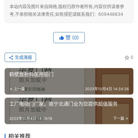
门
本站内容及图片来自网络,版权归原作者所有,内容仅供读者参
考,不承担相关法律责任,如有侵犯请联系我们：609448834
门
套
安
赞
(0)
装
生成海报
0
安
装
鹤壁放射科医用铅门
维
修
上一篇
2023年10月4日 14:34:36
门
工厂电动门厂家，南宁北通门业为您提供超值服务
业
资
2023年10月4日 14:39:18
下一篇
讯
相关推荐