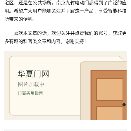
门
宅区，还是在公共场所，南京九竹电动门都得到了广泛的应
用。希望广大用户能够关注并了解这一产品，享受智能科技
卧
所带来的便利。
室
门
喜欢本文章的话，欢迎关注并点赞我们的账号，获取更
多有趣的科普类文章和内容。谢谢支持！
卫
生
间
门
庭
院
大
门
铸
铝
登录
注册