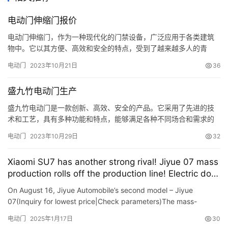
联
系
电动门伸缩门报价
我
电动门伸缩门，作为一种现代化的门禁设备，广泛应用于各类建筑
们
物中。它以其方便、高效和安全的特点，受到了越来越多人的青
睐。本文将对电动门伸缩门的报价进行深入解析，并且探讨一些与
电动门
2023年10月21日
36
之相关的话题，为读者提供更全面的了解。 一、电动门伸缩门报价
的确定原则 要确定电动门伸缩门的报价，需要综合考虑以下几个方
盛九竹电动门生产
面： 1.尺寸：电动门伸缩门的尺寸是确定报价的重要因素之一。一
般来说…
盛九竹电动门是一款创新、高效、安全的产品。它采用了先进的技
术和工艺，具有多种功能和特点，能够满足各种不同场合和需求的
使用。 首先，盛九竹电动门具有强大的动力系统。它采用了高性能
电动门
2023年10月29日
32
电机，能够快速、稳定地推动门扇的运动，使得开关门非常方便快
捷。同时，它的启动和停止都非常平稳，没有任何噪音和震动，给
Xiaomi SU7 has another strong rival! Jiyue 07 mass
人们带来愉悦的使用体验。无论是家庭住宅、商业大楼还是公共场
production rolls off the production line! Electric door
所，盛九竹…
+ lift tail + 8295 chip, hot model pre-order…
On August 16, Jiyue Automobile’s second model – Jiyue
07(Inquiry for lowest price|Check parameters)The mass-
produced car has officially rolled off the production line. The
电动门
2025年1月17日
30
ca…