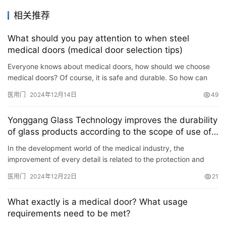
安
相关推荐
装
维
What should you pay attention to when steel
修
medical doors (medical door selection tips)
Everyone knows about medical doors, how should we choose
门
medical doors? Of course, it is safe and durable. So how can
业
we choose a safe and durable medical door? Today, Medical
医用门
2024年12月14日
49
资
Bell…
讯
Yonggang Glass Technology improves the durability
of glass products according to the scope of use of
联
medical door glass
系
In the development world of the medical industry, the
improvement of every detail is related to the protection and
我
comfort of patients, and medical door glass is an indispensable
们
医用门
2024年12月22日
21
f…
What exactly is a medical door? What usage
requirements need to be met?