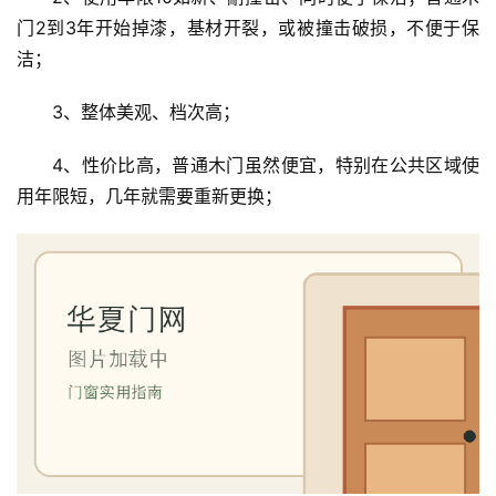
门2到3年开始掉漆，基材开裂，或被撞击破损，不便于保
洁；
3、整体美观、档次高；
首
4、性价比高，普通木门虽然便宜，特别在公共区域使
页
用年限短，几年就需要重新更换；
入
户
门
卧
室
门
卫