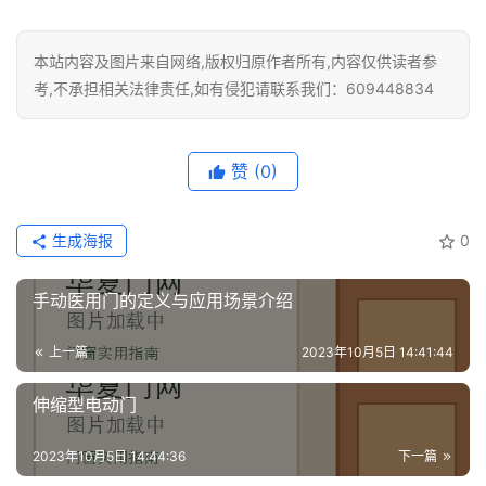
生
间
门
本站内容及图片来自网络,版权归原作者所有,内容仅供读者参
考,不承担相关法律责任,如有侵犯请联系我们：609448834
庭
院
大
赞
(0)
门
生成海报
0
铸
铝
登录
注册
手动医用门的定义与应用场景介绍
门
上一篇
2023年10月5日 14:41:44
门
套
伸缩型电动门
安
装
2023年10月5日 14:44:36
下一篇