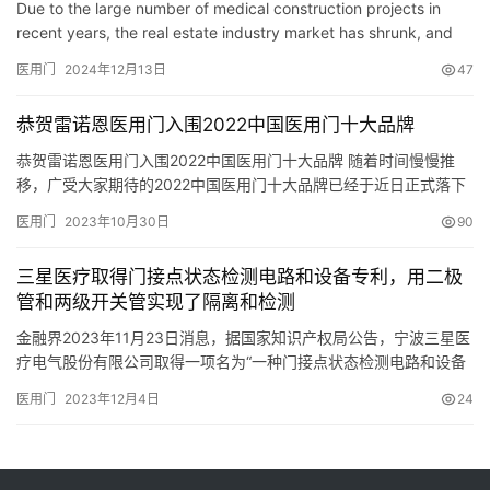
Due to the large number of medical construction projects in
recent years, the real estate industry market has shrunk, and
the decoration industry market prospects are bleak. All do…
医用门
2024年12月13日
47
恭贺雷诺恩医用门入围2022中国医用门十大品牌
恭贺雷诺恩医用门入围2022中国医用门十大品牌 随着时间慢慢推
移，广受大家期待的2022中国医用门十大品牌已经于近日正式落下
帷幕。 可以说，本次2022中国医用门十大品牌盛会一经初选就备受
医用门
2023年10月30日
90
瞩目，不知道最后谁能够在这次盛会中成为脱颖而出的焦点。 而小
编也在结果公布的第一时间终于看到了万众期待的结果，可以说有
三星医疗取得门接点状态检测电路和设备专利，用二极
些企业能够突围可谓实至名归，就比如本次顺利入围的雷诺恩…
管和两级开关管实现了隔离和检测
金融界2023年11月23日消息，据国家知识产权局公告，宁波三星医
疗电气股份有限公司取得一项名为“一种门接点状态检测电路和设备
“，授权公告号CN220064347U，申请日期为2023年6月。 专利摘
医用门
2023年12月4日
24
要显示，本申请实施例提供一种门接点状态检测电路和设备，涉及
门接点状态检测技术领域。其中，第一保护二极管(D1)的阴极连接
待测门接点(DOOR_IN)，阳极连接第…