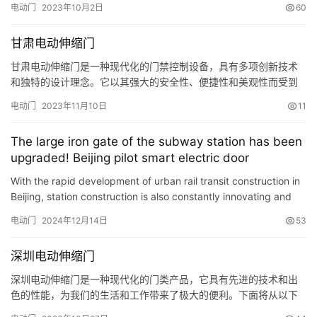
电动门
2023年10月2日
60
库门能够分为铝合金卷帘门、钢制发泡卷帘门、防火卷帘门、防风
卷帘门等。滑板车库自动门可以分为实木板滑板车库门和彩钢板滑
甘肃电动伸缩门
板车库门。 车库电动门控制系统 车库的门内外各有一个…
甘肃电动伸缩门是一种现代化的门禁控制设备，具有多项创新技术
和独特的设计理念。它以其强大的安全性、便捷性和美观性而受到
广大用户的喜爱。下面将对甘肃电动伸缩门的特点和优势进行深入
电动门
2023年11月10日
11
解析。 1.强大的安全性 甘肃电动伸缩门采用先进的智能控制系统，
确保门禁安全可靠。它配备了高度敏感的红外线传感器，能够及时
The large iron gate of the subway station has been
检测到门口区域的行人和车辆，避免意外事故的发生。同时，该设
upgraded! Beijing pilot smart electric door
备还具…
With the rapid development of urban rail transit construction in
Beijing, station construction is also constantly innovating and
upgrading. Among them, smart electric doors will be…
电动门
2024年12月14日
53
深圳电动伸缩门
深圳电动伸缩门是一种现代化的门类产品，它具有先进的技术和出
色的性能，为我们的生活和工作带来了极大的便利。下面将从以下
几个方面对深圳电动伸缩门进行深入解析。 1.结构和工作原理： 深