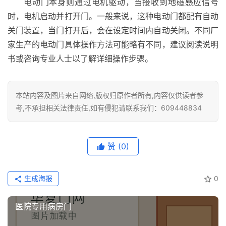
电动门本身则通过电机驱动，当接收到地磁感应信号
时，电机启动并打开门。一般来说，这种电动门都配有自动
铸
关门装置，当门打开后，会在设定时间内自动关闭。不同厂
铝
登录
注册
家生产的电动门具体操作方法可能略有不同，建议阅读说明
门
书或咨询专业人士以了解详细操作步骤。
门
套
本站内容及图片来自网络,版权归原作者所有,内容仅供读者参
安
考,不承担相关法律责任,如有侵犯请联系我们：609448834
装
安
赞
(0)
装
维
生成海报
0
修
医院专用病房门
门
业