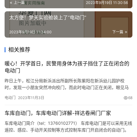
资
上一篇
2023年9月19日 11:30:56
讯
太方便！梦天实验舱装上了“电动门”
联
2023年9月19日 11:34:00
下一篇
系
我
们
相关推荐
暖心！开学首日，民警用身体为孩子挡住了正在闭合的
电动门
昨日上午，松江分局新浜派出所副所长陈紫阳在新浜幼儿园护校
时，发现一小朋友突然冲向校门，而此时电动门正在关闭，眼见马
上闭合将要夹到小朋友，陈紫阳一个箭步冲了上去，用身体抵住电
电动门
2023年11月3日
68
动门，避免了孩子被夹伤。 @警民直通车-松江 来源： 警民直通车-
上海
车库自动门，车库电动门详解-祥达卷闸门厂家
车库电动门简介（tel：13760102771） 车库电动门是可以采用无线
遥控、感应、手动开关控制等方式控制车库门开启闭合的自动门。
车库电动门可以分为卷帘车库门和翻板车库门两大类。卷帘自动车