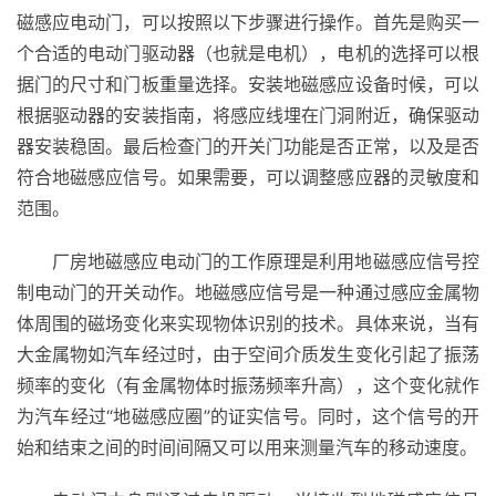
磁感应电动门，可以按照以下步骤进行操作。首先是购买一
入
个合适的电动门驱动器（也就是电机），电机的选择可以根
户
据门的尺寸和门板重量选择。安装地磁感应设备时候，可以
门
根据驱动器的安装指南，将感应线埋在门洞附近，确保驱动
器安装稳固。最后检查门的开关门功能是否正常，以及是否
卧
符合地磁感应信号。如果需要，可以调整感应器的灵敏度和
室
范围。
门
厂房地磁感应电动门的工作原理是利用地磁感应信号控
卫
制电动门的开关动作。地磁感应信号是一种通过感应金属物
生
体周围的磁场变化来实现物体识别的技术。具体来说，当有
间
门
大金属物如汽车经过时，由于空间介质发生变化引起了振荡
频率的变化（有金属物体时振荡频率升高），这个变化就作
庭
为汽车经过“地磁感应圈”的证实信号。同时，这个信号的开
院
始和结束之间的时间间隔又可以用来测量汽车的移动速度。
大
门