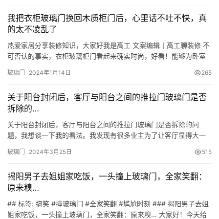
璃？长虹玻璃，是一种以其独特的竖条纹图案为特点的压花玻璃。
我把衣柜玻璃门换回木质柜门后，心里话不吐不快，真
这种玻璃的制作过程，是在玻璃钢化之前，通过使用有花纹的滚
的太不凌乱了
筒，在玻…
热爱家居分享装修知识，大家好我是高工 文案编辑丨高工聊装修 不
可否认的事实，衣柜玻璃柜门看起来确实时尚，好看！能够为卧室
空间增添不少色彩，但是玻璃柜门真的适合安装在卧室衣柜里嘛？
玻璃门
2024年1月14日
265
河北石家庄的一位网友，为了过度追求卧室空间装修的落地效果，
为了追求品质盲目跟风想把从大商场展厅里看到的样品衣柜安排到
关于阳台封闭后，客厅与阳台之间的推拉门玻璃门是否
自己家，其实逛过大商场的年轻人都会察觉到展厅里带有玻璃柜门
拆除的…
的衣柜…
关于阳台封闭后，客厅与阳台之间的推拉门玻璃门是否拆除的问
题，我想谈一下我的看法。我发现有很多业主为了让客厅显得大一
点，把阳台封闭后呢，就把客厅和阳台之间的门玻璃门给拆掉了，
玻璃门
2024年3月25日
515
这样看上去呢，的确客厅显得很大还显得很豪华，但是却有很多问
题： 首先最大的问题就是能源浪费问题，我们知道阳台那个门呢，
揭阳男子去姐姐家吃饭，一头撞上玻璃门，全家笑翻：
本身就是双层玻璃框子用的断桥铝或塑钢，保温隔热效果很好，而
原来糗…
且满足国家设…
## 标签: 搞笑 #撞玻璃门 #全家笑翻 #尴尬时刻 ### 揭阳男子去姐
姐家吃饭，一头撞上玻璃门，全家笑翻：原来糗… 大家好！今天给