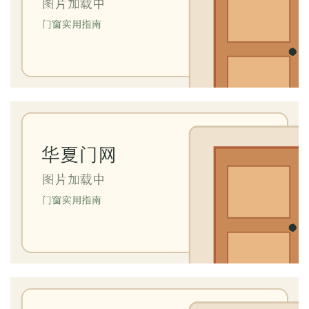
首
页
入
户
门
卧
室
门
卫
生
间
门