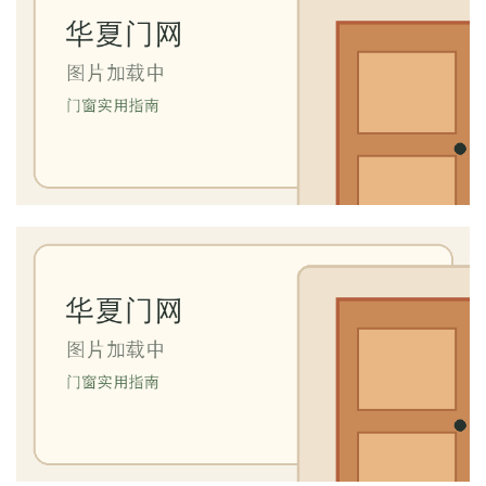
庭
院
大
门
铸
铝
登录
注册
门
门
套
安
装
安
装
维
修