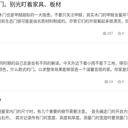
门。别光盯着家具、板材
木门也是甲醛超标的一大隐患。不要只关注甲醛，其实木门的甲醛含量并
门和生态门很可能是由劣质材料制成的。尽管它们的外观看起来很漂亮，
盖它们的劣质本质。 小满通过两个方面揭示了木门甲醛超标的问题。看
267
0
不同时期的自己总是会有不同的解读。今天外边下着小雨不能下工地，得空
颜色，什么款式的门。以求整体效果能够营造一个温馨宜居的家。你家是
般不贵，质量好点的基本价位在1000-1500之间，在选择时新的流行
24
0
？
量室内门的尺寸时，有几个重要的细节需要注意。 ·首先确定门的开启方
右开。 ·其次记录所有门的宽度、高度和厚度。测量门的宽度时要测量门
·最后测量门的高度时，也是从门框的顶部到底部进行测量，别忘了测量门