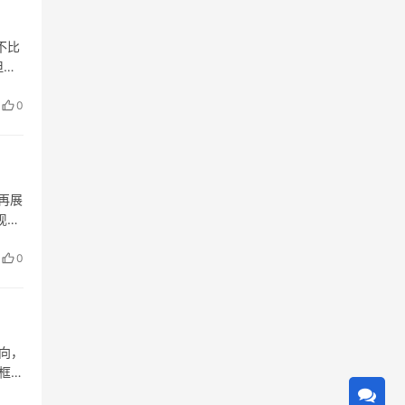
不比
但它
完之
0
再展
现代
色…
0
向，
框内
框