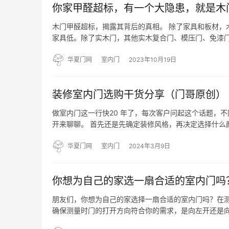
你家甲醛超标，有一个大隐患，就是木
木门甲醛超标，揭露其背后的真相。 除了家具和板材，
家具低。除了实木门，其他实木复合门、模压门、免漆
们本质上是一堆垃圾。无论它们的价格有多高，都无法掩
后，购买…
华夏门网
室内门
2023年10月19日
装修室内门选购干货分享（门哥原创）
做室内门这一行快20 年了，每次客户问起这个话题，
开来聊聊。 首先还是先确定装修风格，再决定选择什么
简约，就选平板＋线条造型的门，简约而不简单。这种门一
华夏门网
室内门
2024年3月9日
你想为自己的家选一扇合适的室内门吗
朋友们，你想为自己的家选择一扇合适的室内门吗？在测
确保测量时门的打开方向符合你的需求，是向左开还是向
部的宽度，从一个墙角到另一个墙角包括门框的厚度。 