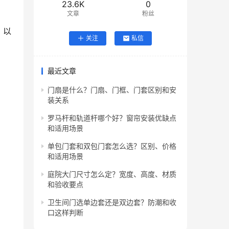
23.6K
0
文章
粉丝
，以
关注
私信
最近文章
门扇是什么？门扇、门框、门套区别和安
装关系
罗马杆和轨道杆哪个好？窗帘安装优缺点
和适用场景
单包门套和双包门套怎么选？区别、价格
和适用场景
庭院大门尺寸怎么定？宽度、高度、材质
和验收要点
卫生间门选单边套还是双边套？防潮和收
口这样判断