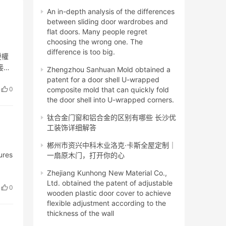
An in-depth analysis of the differences
between sliding door wardrobes and
flat doors. Many people regret
choosing the wrong one. The
difference is too big.
授權
接
Zhengzhou Sanhuan Mold obtained a
patent for a door shell U-wrapped
0
composite mold that can quickly fold
the door shell into U-wrapped corners.
钛合金门窗和铝合金的区别有哪些 长沙优
工装饰详细解答
郴州市资兴中科木业洛克·卡斯全屋定制｜
ures
一扇原木门，打开你的心
Zhejiang Kunhong New Material Co.,
Ltd. obtained the patent of adjustable
0
wooden plastic door cover to achieve
flexible adjustment according to the
thickness of the wall