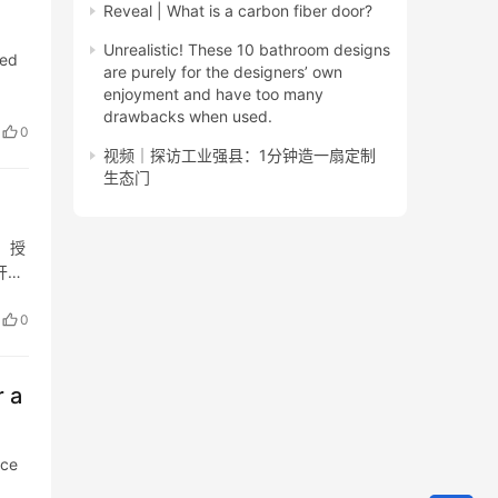
Reveal | What is a carbon fiber door?
Unrealistic! These 10 bathroom designs
sed
are purely for the designers’ own
enjoyment and have too many
drawbacks when used.
0
视频｜探访工业强县：1分钟造一扇定制
生态门
，授
开关
0
r a
ice