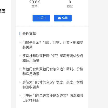
23.6K
0
文章
粉丝
感应
关注
私信
最近文章
门扇是什么？门扇、门框、门套区别和安
装关系
罗马杆和轨道杆哪个好？窗帘安装优缺点
和适用场景
单包门套和双包门套怎么选？区别、价格
和适用场景
庭院大门尺寸怎么定？宽度、高度、材质
和验收要点
卫生间门选单边套还是双边套？防潮和收
口这样判断