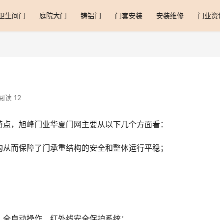
卫生间门
庭院大门
铸铝门
门套安装
安装维修
门业资
阅读 12
特点，旭峰门业华夏门网主要从以下几个方面看：
构从而保障了门承重结构的安全和整体运行平稳；
、全自动操作、红外线安全保护系统；