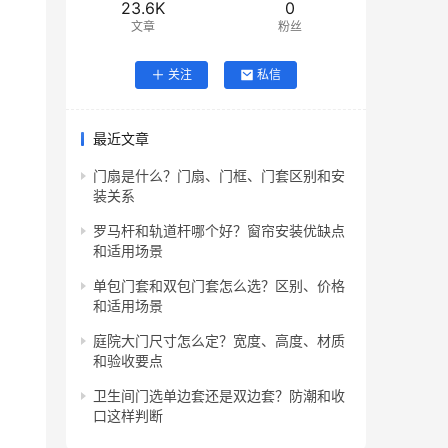
23.6K
0
文章
粉丝
关注
私信
最近文章
门扇是什么？门扇、门框、门套区别和安
装关系
罗马杆和轨道杆哪个好？窗帘安装优缺点
和适用场景
单包门套和双包门套怎么选？区别、价格
和适用场景
庭院大门尺寸怎么定？宽度、高度、材质
和验收要点
卫生间门选单边套还是双边套？防潮和收
口这样判断