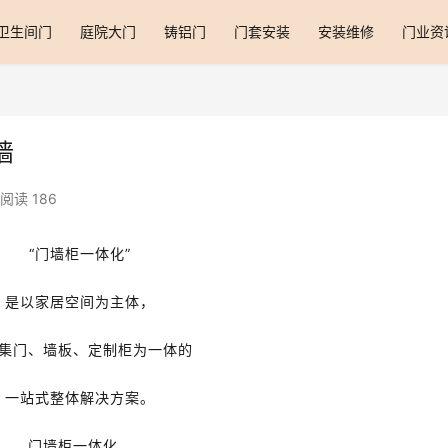
卫生间门
庭院大门
铸铝门
门套安装
安装维修
门业资
墙
阅读 186
“门墙柜一体化”
是以家居空间为主体，
集门、墙板、定制柜为一体的
一站式整体解决方案。
门墙柜一体化，