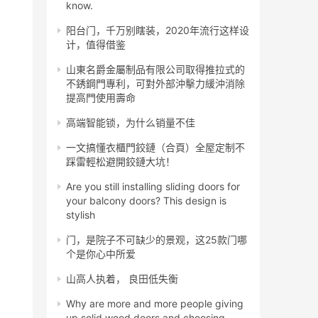
know.
阳台门，千万别瞎装，2020年流行这样设
计，值得借鉴
山東名爵金屬制品有限公司取得推拉式的
不銹鋼門專利，可對外部沖擊力緩沖消除
提高門使用壽命
高端智能锁，为什么销量不佳
一文搞懂衣櫃門鉸鏈（合頁）全屋定制不
踩雷輕松避開鉸鏈大坑！
Are you still installing sliding doors for
your balcony doors? This design is
stylish
门，是院子不可缺少的景观，这25款门哪
个是你心中所爱
山高人执着， 良田低失衡
Why are more and more people giving
up solid wood doors and choosing