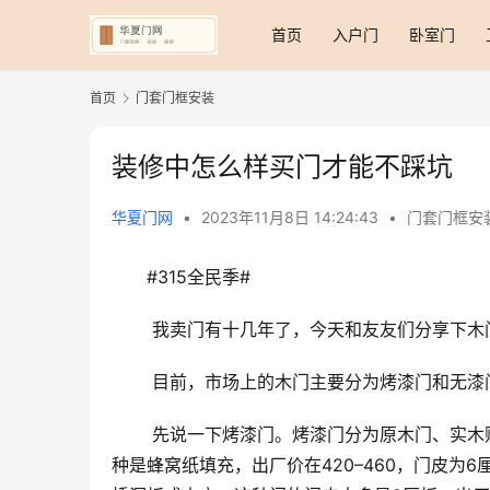
首页
入户门
卧室门
首页
门套门框安装
装修中怎么样买门才能不踩坑
华夏门网
•
2023年11月8日 14:24:43
•
门套门框安
#315全民季#
 我卖门有十几年了，今天和友友们分享下
 目前，市场上的木门主要分为烤漆门和无漆
 先说一下烤漆门。烤漆门分为原木门、实木贴板门、实木复合门。实木复合门按填充物分，又分为两种。第一
种是蜂窝纸填充，出厂价在420–460，门皮