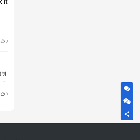
 it
0
其制
，涉
0