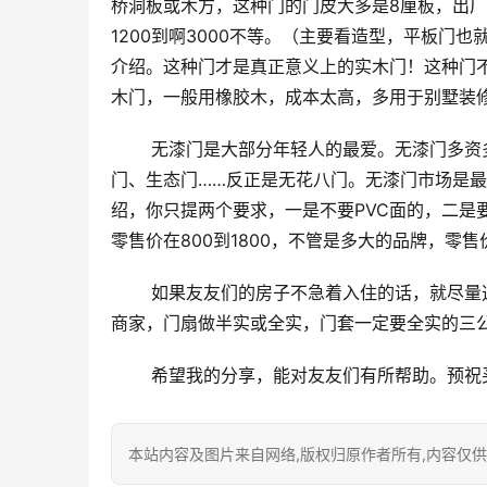
桥洞板或木方，这种门的门皮大多是8厘板，出厂
1200到啊3000不等。（主要看造型，平板门
介绍。这种门才是真正意义上的实木门！这种门不
木门，一般用橡胶木，成本太高，多用于别墅装
 无漆门是大部分年轻人的最爱。无漆门多资多彩，样式新颖，价格实惠。无漆门分为强化门、碳晶门、碳纤
门、生态门……反正是无花八门。无漆门市场是
绍，你只提两个要求，一是不要PVC面的，二是
零售价在800到1800，不管是多大的品牌，零售
 如果友友们的房子不急着入住的话，就尽量选烤漆门。如果急着入住，就选无漆门。不管选哪种门，都要要求
商家，门扇做半实或全实，门套一定要全实的三
 希望我的分享，能对友友们有所帮助。预
本站内容及图片来自网络,版权归原作者所有,内容仅供读