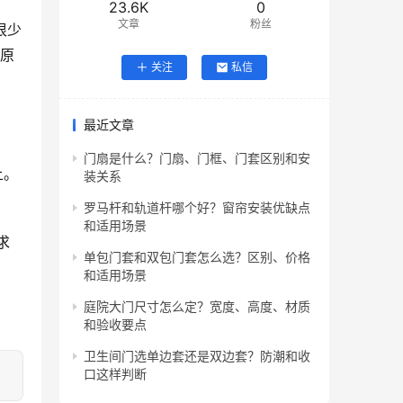
23.6K
0
文章
粉丝
很少
种原
关注
私信
最近文章
门扇是什么？门扇、门框、门套区别和安
上。
装关系
罗马杆和轨道杆哪个好？窗帘安装优缺点
和适用场景
单包门套和双包门套怎么选？区别、价格
和适用场景
庭院大门尺寸怎么定？宽度、高度、材质
和验收要点
卫生间门选单边套还是双边套？防潮和收
口这样判断