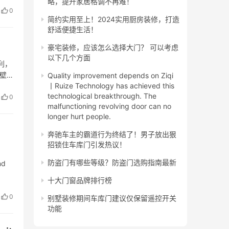
略，提升家居格调不再难！
0
简约实用至上！2024实用厨房装修，打造
舒适便捷生活！
豪宅装修，应该怎么选择大门？ 可以考虑
以下几个方面
利，
內壁
Quality improvement depends on Ziqi
丨Ruize Technology has achieved this
technological breakthrough. The
0
malfunctioning revolving door can no
longer hurt people.
奔驰车主的霸道行为终结了！男子放出狠
招锁住车库门引发热议！
防盗门有哪些等级？防盗门选购指南最新
nd
十大门窗品牌排行榜
0
别墅装修期间车库门建议仅保留遥控开关
功能