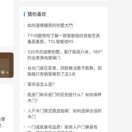
猜你喜欢
如何選擇優質的別墅大門
7个问题带你了解一款智能指纹锁是否具
备高素质，TCL智能锁K5
320平的湖景别墅，客厅挑高六米，180°
的全景落地玻璃门
谷仓门装在家里，同款做法数不胜数，但
一篇
独独只有她家做到了这3点
窗帘该怎么选？
纸皮门和木皮门的区别是什么？如何保养
木门？
入户木门款式挑选指南：如何选择合适的
木门
有要
对于
一门成就豪宅品质！新房入户门换装攻
的是