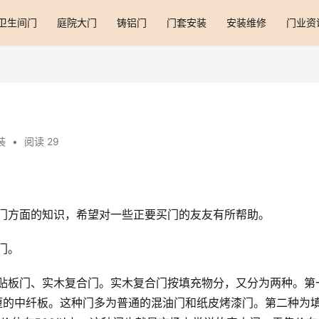
卫生间门
庭院大门
铸铝门
门套安装
安装维修
门业资
装
•
阅读 29
木门方面的知识，希望对一些正要买门的友友有所帮助。
门。
为6厘的中纤板。这种门多为普通的混油门和纸皮烤漆门。第二种为