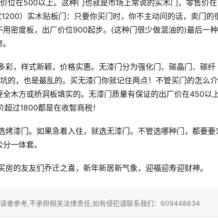
价位在500以上。这种门也就是市场上常说的实木门，零售价在
也就1200）实木贴板门：只要你买门时，你不主动问的话，卖门的
用密度板，出厂价位900起步。(这种门很少做混油的)最后一
修。
最坑的，也是最乱的。买无漆门你就记住两点！不管买门的怎么介
要全木方或桥洞板填实的。无漆门质量有保证的出厂价在450以
价超过1800都是在收智商税！
公分一体套。
祝买房的友友们乔迁之喜，新年新居新气象，迎福迎寿迎财神。
者参考,不承担相关法律责任,如有侵犯请联系我们：609448834