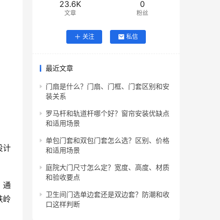
23.6K
0
文章
粉丝
关注
私信
最近文章
门扇是什么？门扇、门框、门套区别和安
装关系
罗马杆和轨道杆哪个好？窗帘安装优缺点
和适用场景
单包门套和双包门套怎么选？区别、价格
设计
和适用场景
庭院大门尺寸怎么定？宽度、高度、材质
和验收要点
。通
卫生间门选单边套还是双边套？防潮和收
铁岭
口这样判断