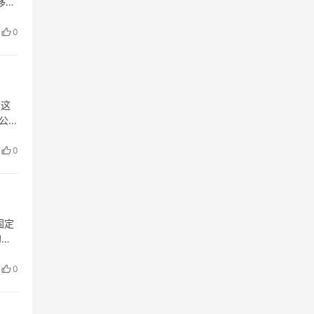
移式
产
0
。这
公园
0
固定
的膨
0