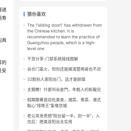
源进
猜你喜欢
用寿
The \”sliding door\” has withdrawn from
the Chinese kitchen. It is
recommended to learn the practice of
的具
Guangzhou people, which is a high-
level one
干货分享-门禁系统接线图解
异的
谷仓门虽火，但你还是搞清楚再装也不迟
员安
32款别人家阳台门，这才是颜值
太贊瞭！什麼叫谷倉門，年輕人的新寵兒
假期跟著首店吃美食，湘菜、粵菜、港式
點心“排隊王”紮堆京城
老公突发奇想“阳台留一半，封一半”，入
住后：绝美双阳台太实用