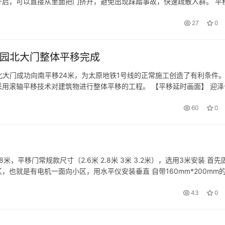
启，可以直接从里面把门挤开，避免出现踩踏事故，快速疏散人群。 平
/常开/常闭/半开，以满足客户的需求。控制装置多种接口便于连接选用
27
0
泽公园北大门整体平移完成
公园北大门成功向南平移24米，为太原地铁1号线的正常施工创造了有利条件
用滚轴平移技术对建筑物进行整体平移的工程。 【平移延时画面】 迎泽
楼，建筑形式以北京雍和宫的东西牌楼为蓝本，气势恢弘的设计加之古…
60
0
，平移门常规款尺寸（2.6米 2.8米 3米 3.2米），选用3米安装 首先
也就是有电机一面向小区，用水平仪安装垂直 自带160mm*200mm
安装横梁，拧紧两侧螺丝共四颗螺丝。 再安装固定门…
43
0