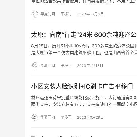
单位的适合公共场合使用，在有突发情况下，不用人工开
自动门控制装置包含了基本功能和扩展功能部分，全自动
品：安全…
华夏门网
平移门
2023年10月6日
太原：向南“行走”24米 600余吨迎
8月28日，历时51小时10分钟，600多吨重的迎泽
是太原市第一个仿古类建筑平移工程，也是山西省首个采
北大门是公园的“主入口”，2010年4月建成的北门牌
华夏门网
平移门
2023年11月3日
小区安装人脸识别+IC刷卡广告平移门
林州运通玉荷里别墅区智能化设计施工，人行通道宽3.08米
两侧立柱，安装立柱有方向，立柱有缺口的一面朝向小区，
胀螺丝，用20的电锤头 两侧立柱高度一定要一样 然后
华夏门网
平移门
2023年9月29日