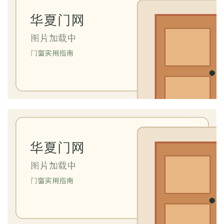
首
页
入
户
门