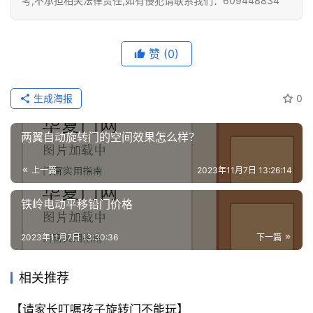
考,不承担相关法律责任,如有侵犯请联系我们：609448834
门
套
赞
(0)
安
装
生成海报
0
安
两翼自动旋转门的空间效果怎么样？
装
维
上一篇
2023年11月7日 13:26:14
修
铁岭电动平移铅门价格
门
业
2023年11月7日 13:30:36
下一篇
资
讯
相关推荐
联
【请家长叮嘱孩子旋转门不能玩】