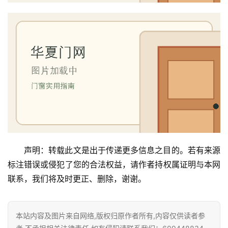
卧
室
门
卫
生
间
门
庭
院
声明：转载此文是出于传递更多信息之目的。若有来源
大
标注错误或侵犯了您的合法权益，请作者持权属证明与本网
门
联系，我们将及时更正、删除，谢谢。
铸
铝
登录
注册
本站内容及图片来自网络,版权归原作者所有,内容仅供读者参
门