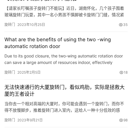
系
【请家长叮嘱孩子旋转门不能玩】近日，湖南怀化，几个孩子围着
我
玻璃旋转门玩耍，其中一名小男孩不慎脚被卡旋转门门缝，情况紧
们
急。消防员赶赴用棉被裹住男孩防止玻璃破裂误伤，扩张玻璃与地
旋转门
2023年10月25日
35
面缝隙，将娃救出。所幸孩子并无大碍。提示：危险无处不在，家
长一定提醒孩子别玩旋转门。 视频加载中…
What are the benefits of using the two -wing
automatic rotation door
Due to its good closure, the two-wing automatic rotation door
can save a large amount of resources indoor, effectively
isolated from the space inside the building from the outside …
旋转门
2025年2月5日
18
无法快速通行的大厦旋转门，看似鸡肋，实际是拯救大
厦的王者设计
当你去一个相对高端的大厦时，你可能会遇到一个旋转门，而你不
得不放慢脚步，推着旋转门进入室内，这给人一种十分低效的感
觉。 或许也正因为如此，这些门虽然被安装在高端的大厦和酒店
旋转门
2023年9月21日
98
里，但是很少有人会去使用。 有一项统计发现，当旋转门的两侧出
现平开门时，只有不到 30% 的人会使用旋转门进入大厦。当被问及