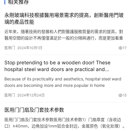
相关推荐
联
永剛玻璃科技根據醫用場景需求的提高，創新醫用門玻
系
璃的產品性能
我
们
近年來，隨著技術的發展和人們對醫護服務質量的需求的提高，對
醫用空間的設計不再僅僅滿足於一般的分隔與通行，而是更加看重
其防護性、私密性等特別的因素。醫用門玻璃作為連接醫患、分隔
医用门
2024年10月1日
17
空間的重要部件，其產品性能的好壞影響著醫用場景內部的環境質
量。一般的醫用門玻璃在耐用性、隔音隔熱性能等方面已難以滿足
Stop pretending to be a wooden door! These
現代醫用機構的使用需求，這既是對行業的挑戰，又是推動技術創
hospital steel ward doors are practical and
新、產品改進…
beautiful
Because of its practicality and aesthetics, hospital steel ward
doors are becoming more and more popular in home
decoration. Not only can it save space and meet regional
医用门
2024年12月24日
15
divisions,…
医用门门扇及门套技术参数
医用门门扇及门套技术参数医用门技术参数1）门扇厚度（含收边
口）≥40mm，边角加设1mm铝合金封边，金属原色（氧化处理）。