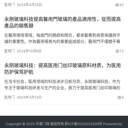
2）门芯采用高密度板网格结构，要求不变形、耐腐蚀、无裂纹、隔
医用门
2024年4月25日
42
热保温。3）门板采用CPL防火抗菌板，要求防火抗菌、硬度高、防
磕碰、防划伤、耐磨、易清洗、不退色，门面平整光洁、颜色为黄
永剛玻璃科技提高醫用門玻璃的產品適用性，從而提高
枫木纹色。4）门板内外两侧底部安装不锈钢踢脚板，踢脚板为双…
產品的銷售額
在醫用環境領域，每扇門的開啟和閉合，都承載著對病患保護與守
護的重要性。作為醫用場景內的重要組成部分，醫用門不僅關乎著
內部日常的運行效率，更影響到瞭患者和醫護人員的防護性。而醫
医用门
2024年10月6日
13
用門玻璃醫用門部件裡的重要因素，其性能與適用性決定瞭醫用環
境內部的品質與舒適度。永剛玻璃科技，正通過持續的創新與改
永刚玻璃科技：提高医用门丝印玻璃原料材质，为医用
進，提高醫用門玻璃的產品適用性，從而推動銷售額的增長，推動
防护保驾护航
行業向更加人性…
在当今社会，医用领域的科技进步日新月异，永刚玻璃科技，作为
专注于玻璃科技研发与生产的企业，致力于提高医用门丝印玻璃的
原料材质，为医用防护提供技术支撑。 医用门丝印玻璃，作为机构
医用门
2024年3月15日
6
常见的防护材料，其承担着隔离病菌、保护患者与医护人员的职
责。质量较高的医用门丝印玻璃不仅能阻挡病毒和细菌的传播，还
能提供良好的透视能力，便于工作的进行。因此，提高医用门丝印
玻璃的品质，…
Copyright © 2023 华夏门网 版权所有
黔ICP备2023002209号
Powered by