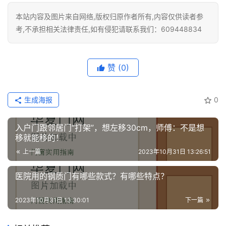
铝
登录
注册
本站内容及图片来自网络,版权归原作者所有,内容仅供读者参
门
考,不承担相关法律责任,如有侵犯请联系我们：609448834
门
套
赞
(0)
安
装
生成海报
0
安
装
入户门跟邻居门“打架”，想左移30cm，师傅：不是想
移就能移的！
维
修
上一篇
2023年10月31日 13:26:51
医院用的钢质门有哪些款式？有哪些特点？
门
业
2023年10月31日 13:30:01
下一篇
资
讯