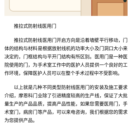
户
门
推拉式防射线医用门
卧
室
推拉式防射线医用门开启方向是沿着墙壁平行移动，门
门
体的结构与材料是根据放射线机的功率大小及门洞口大小来
决定的，门框结构与平开门结构有所区别。医用门是一种医
卫
生
院使用的门，为手术室工作中的医护人员提供一个良好的工
间
作环境，保障医护人员可以在整个手术过程中不受影响。
门
以上就是几种不同类型防射线医用门的安装及施工要求
庭
介绍，摩恩科门业除了引进精度较高的生产线，保证了大批
院
量生产的产品品质，提高产品性能，如果您需要医用门，手
大
术室门，病房门等产品，可以来电咨询，我们根据您的需求
门
为您提供产品。
铸