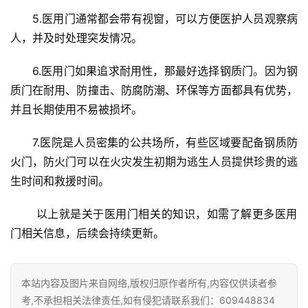
庭
5.医用门通常都会带有视窗，可以方便医护人员观察病
院
人，并及时处理突发情况。
大
门
6.医用门如果追求耐用性，那最好选择钢质门。因为钢
质门在耐用、防撞击、防腐防潮、环保等方面都具有优势，
铸
并且长期使用不易被损坏。
铝
登录
注册
门
7.医院是人员密集的公共场所，有些区域要配备钢质防
火门，防火门可以在火灾发生初期为逃生人员提供珍贵的逃
门
生时间和救援时间。
套
安
 以上就是关于医用门相关的知识，如需了解更多医用
装
门相关信息，后续会持续更新。
安
装
本站内容及图片来自网络,版权归原作者所有,内容仅供读者参
维
考,不承担相关法律责任,如有侵犯请联系我们：609448834