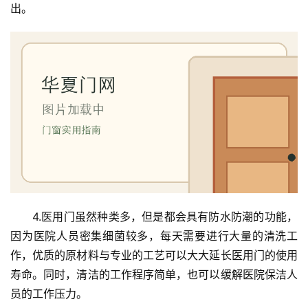
出。
首
页
入
户
门
卧
室
门
4.医用门虽然种类多，但是都会具有防水防潮的功能，
因为医院人员密集细菌较多，每天需要进行大量的清洗工
卫
作，优质的原材料与专业的工艺可以大大延长医用门的使用
生
间
寿命。同时，清洁的工作程序简单，也可以缓解医院保洁人
门
员的工作压力。