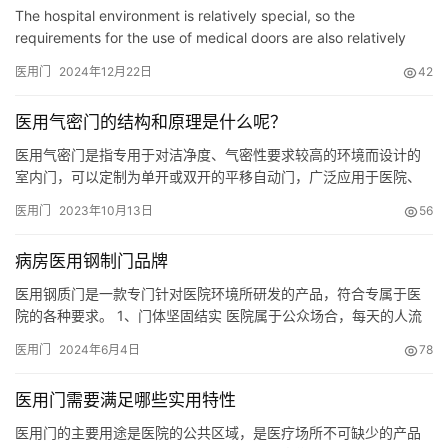
The hospital environment is relatively special, so the
requirements for the use of medical doors are also relatively
high. In the emergency departments of many large and
医用门
2024年12月22日
42
medium-siz…
医用气密门的结构和原理是什么呢？
医用气密门是指专用于对洁净度、气密性要求较高的环境而设计的
室内门，可以定制为单开或双开的平移自动门，广泛应用于医院、
PCR实验室、微电子工厂以及食品厂等洁净区域。医用气密门的结
医用门
2023年10月13日
56
构和原理是什么呢？大家一起来了解下吧！ 我们都知道，气密门是
许多机构中不可或缺的特殊门，气密门的运行快捷平稳、安全可
病房医用钢制门品牌
靠，具有气密、保温、抗冲击、防风防尘等优势的自动气密门。 医
用气密门…
医用钢质门是一款专门针对医院环境所研发的产品，符合专属于医
院的各种要求。 1、门体坚固结实 医院属于公众场合，每天的人流
量大，所有对门的使用频繁，那么门体的强度就显得尤为重要，选
医用门
2024年6月4日
78
择硬度高的材料会大大增加门体的使用寿命，减少由维修带来的麻
烦。 2、防撞耐刮 医院里的门免不了会被病床、轮椅等硬物碰撞，
医用门需要满足哪些实用特性
有时碰撞十分强烈，再加上医院是公共场所，人多人杂，更免不了
踢门…
医用门的主要用途是医院的公共区域，是医疗场所不可缺少的产品