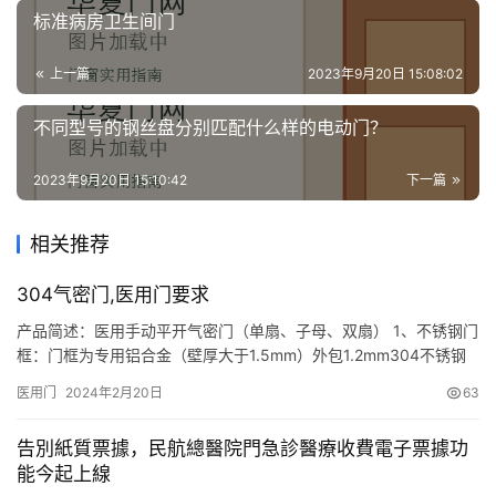
业
标准病房卫生间门
资
讯
上一篇
2023年9月20日 15:08:02
不同型号的钢丝盘分别匹配什么样的电动门？
联
系
2023年9月20日 15:10:42
下一篇
我
们
相关推荐
304气密门,医用门要求
产品简述：医用手动平开气密门（单扇、子母、双扇） 1、不锈钢门
框：门框为专用铝合金（壁厚大于1.5mm）外包1.2mm304不锈钢
直拉丝板本色。 2、门框三方框嵌设优质进口材料灰色橡胶密封条，
医用门
2024年2月20日
63
双扇门中缝重叠处嵌设同类密封条 3、不锈钢门框厚度103mm。
4、钢制喷塑门体：门体面板材料为1mm优质镀锌钢板喷塑亚光色
告別紙質票據，民航總醫院門急診醫療收費電子票據功
（颜色按用户要求）。 5、门体厚度41mm。…
能今起上線