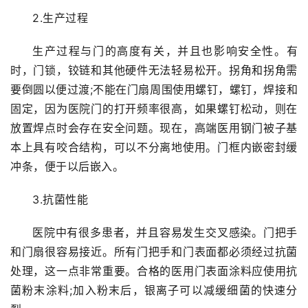
页
2.生产过程
入
生产过程与门的高度有关，并且也影响安全性。有
户
时，门锁，铰链和其他硬件无法轻易松开。拐角和拐角需
门
要倒圆以便过渡;不能在门扇周围使用螺钉，螺钉，焊接和
固定，因为医院门的打开频率很高，如果螺钉松动，则在
卧
放置焊点时会存在安全问题。现在，高端医用钢门被子基
室
本上具有咬合结构，可以不分离地使用。门框内嵌密封缓
门
冲条，便于以后嵌入。
卫
3.抗菌性能
生
间
医院中有很多患者，并且容易发生交叉感染。门把手
门
和门扇很容易接近。所有门把手和门表面都必须经过抗菌
处理，这一点非常重要。合格的医用门表面涂料应使用抗
庭
菌粉末涂料;加入粉末后，银离子可以减缓细菌的快速分
院