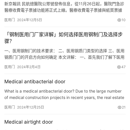
新京報訊 民航總醫院公眾號發佈信息，從11月26日起，醫院門急診
醫療收費電子票據功能將正式上線。醫療收費電子票據與紙質票據
具有同等法律效力，可作為報銷憑證使用。 民航總醫院此舉旨在提
医用门
2024年12月5日
10
升廣大患者就醫體驗，讓患者在就醫過程中享受到更加便捷的服
務。患者和傢屬可通過民航總醫院
「钢制医用门厂家详解」如何选择医用钢制门及选择步
骤？
一、医用钢制门的技术要求： 二、医用钢质门类型的选择 三、医用
钢质门门的开启方向如何确定 本文详解： 一、首先我们了解下医用
钢制门的技术要求： 1、医用钢制门门框的选择： 首先我们要确认
医用门
2024年2月4日
47
门框的钢板厚度，目前市场上标准的医用钢质门门框钢板厚度为
1.5mm,门框的类型可以分为常规标准框、单面包套、双面包套，门
Medical antibacterial door
框上带嵌入式可拆洗密封条，详见下图： 根据上图，结合工…
What is a medical antibacterial door? Due to the large number
of medical construction projects in recent years, the real estate
industry market shrinking, and the decoration indust…
医用门
2024年12月25日
21
Medical airtight door