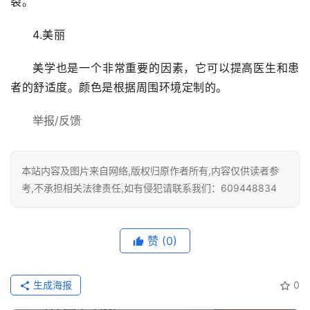
裂。
大
门
4.美丽
铸
美学也是一个非常重要的因素，它可以提高医生和患
铝
登录
注册
者的舒适度。颜色是根据周围环境定制的。
门
举报/反馈
门
套
安
本站内容及图片来自网络,版权归原作者所有,内容仅供读者参
装
考,不承担相关法律责任,如有侵犯请联系我们：609448834
安
装
赞
(0)
维
修
生成海报
0
门