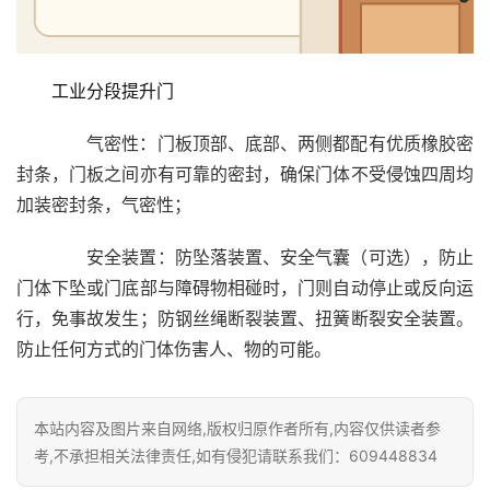
门
套
安
工业分段提升门
装
　　气密性：门板顶部、底部、两侧都配有优质橡胶密
封条，门板之间亦有可靠的密封，确保门体不受侵蚀四周均
安
装
加装密封条，气密性；
维
修
　　安全装置：防坠落装置、安全气囊（可选），防止
门体下坠或门底部与障碍物相碰时，门则自动停止或反向运
门
行，免事故发生；防钢丝绳断裂装置、扭簧断裂安全装置。
业
防止任何方式的门体伤害人、物的可能。
资
讯
本站内容及图片来自网络,版权归原作者所有,内容仅供读者参
联
考,不承担相关法律责任,如有侵犯请联系我们：609448834
系