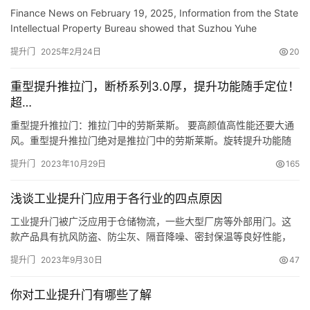
doors with good cooling effect, improving the
Finance News on February 19, 2025, Information from the State
plastic efficiency of emergency closing bases for
Intellectual Property Bureau showed that Suzhou Yuhe
automobile doors
Precision Mold Co., Ltd. obtained a \”A car door emergency …
提升门
2025年2月24日
20
重型提升推拉门，断桥系列3.0厚，提升功能随手定位！
超…
重型提升推拉门：推拉门中的劳斯莱斯。 要高颜值高性能还要大通
风。重型提升推拉门绝对是推拉门中的劳斯莱斯。旋转提升功能随
手定位，灵活分配通风空间，加强3.0壁厚的广东原生铝材。标配高
提升门
2023年10月29日
165
定防爆滑轮，推拉手感沉稳丝滑安全静音。门扇中间采用窄框极简
设计，让您享受最大化的观景视野。单扇可以做到3米宽，大通风享
浅谈工业提升门应用于各行业的四点原因
受大视野。两轨三轨纱门均可以定制，满足您的私家空间需求。一
款好…
工业提升门被广泛应用于仓储物流，一些大型厂房等外部用门。这
款产品具有抗风防盗、防尘灰、隔音降噪、密封保温等良好性能，
并且其节省厂房占用空间，操作简单、安全性能高。深受客户们的
提升门
2023年9月30日
47
喜爱，那工业提升门具备哪些被大家所认可的原因呢，以下简单带
大家了解一下。 工业提升门适用于各行业的原因 1、抗风防盗。工
你对工业提升门有哪些了解
业提升门门板材质为彩钢板，门板厚度40mm，门体坚固牢固、安