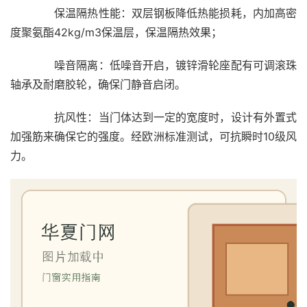
　　保温隔热性能：双层钢板降低热能损耗，内加高密
卧
室
度聚氨酯42kg/m3保温层，保温隔热效果；
门
　　噪音隔离：低噪音开启，镀锌滑轮座配有可调滚珠
轴承及耐磨胶轮，确保门静音启闭。
卫
生
　　抗风性：当门体达到一定的宽度时，设计有外置式
间
门
加强筋来确保它的强度。经欧洲标准测试，可抗瞬时10级风
力。
庭
院
大
门
铸
铝
登录
注册
门