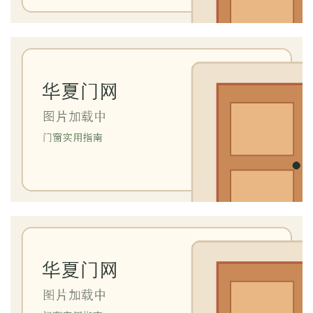
卫
生
间
门
庭
院
大
门
铸
铝
登录
注册
门
门
套
安
装