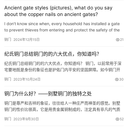
Ancient gate styles (pictures), what do you say
about the copper nails on ancient gates?
I don’t know since when, every household has installed a gate
to prevent thieves from entering and protect the safety of the
courtyard. There are many styles of ancient doors. Some…
铜门
2024年12月15日
21
纪氏铜门总结铜门的的六大优点，你知道吗？
纪氏铜门总结铜门的的六大优点，你知道吗？ 铜门，以前常用于深
宅要地既是身份的象征也是护佑门内平安的坚固屏障。如今铜门开
始现身于家居被引入公寓、别墅其气度非凡的外观.坚固耐用的特性
铜门
2023年10月24日
30
为主人撑足了面子。 目前，用于院落外檐的铜门形体较大，雍容华
贵，而作为普通公寓的户门，虽然体型稍小，却同样富贵气派，品
铜门为什么好？——别墅铜门的独特之处
味不俗。 一般来说，现代拉丝铜门的颜色可以做到近十种。铜门的
内部…
铜门是尊严和吉祥的象征，往往给人一种庄严而神圣的感觉。别墅
铜门的性价比很高，它是用贵金属铜制成的，注定具有非凡的气质
和稳定的防腐性能，这是其他装饰材料无法比拟的，铜门与其他门
铜门
2023年9月30日
52
相比有多种优势： 首先，铜门色彩效果极好而且看上去非常光滑有