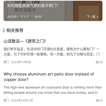
如何搭配贵族气质的豪华铜门？
2023年10月23日 13:26:53
下一篇
相关推荐
山语散话—《建筑之门》
我们举手投足，生活中的门可谓比比皆是，建筑为什么要有门？一
方面，为了守护珍惜一些事物，另一方面，则为了分隔与否定。门
是一面镜子，在许多情景中，映照出了人生与社会的“微景观”。莱阳
铜门
2023年11月9日
26
路8号，对门的理解，思考了很久。 莱阳路8号的大门是通透的，很
多人不理解，认为门应该是封闭的，这样才更私密和有气势。可是
Why choose aluminum art patio door instead of
为了还一片海给历史的小鱼山，为了保留和延续红瓦绿树的风貌，
copper door?
我们…
The high-end aluminum art courtyard door is nothing more than
letting people around you know that you have money, and in
There is status in society, so the choice of the villa door…
铜门
2024年12月21日
19