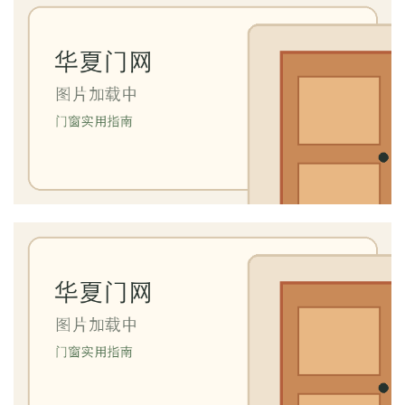
首
页
入
户
门
卧
室
门