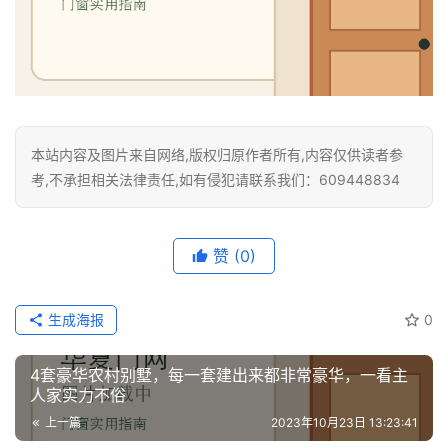
安
装
维
修
本站内容及图片来自网络,版权归原作者所有,内容仅供读者参
门
考,不承担相关法律责任,如有侵犯请联系我们：609448834
业
资
讯
赞
(0)
联
系
生成海报
0
我
们
4套豪华农村别墅，每一套建出来都非常豪华，一看主
人家实力不俗
上一篇
2023年10月23日 13:23:41