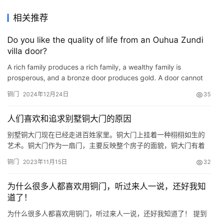
相关推荐
Do you like the quality of life from an Ouhua Zundi
villa door?
A rich family produces a rich family, a wealthy family is
prosperous, and a bronze door produces gold. A door cannot
speak, but it can tell others your identity and connotation. Co…
铜门
2024年12月24日
35
人们喜欢和追求别墅铜大门的原因
别墅铜大门现在已经走进百姓家里。铜大门上挂着一种栩栩如生的
艺术。铜大门作为一扇门，主要反映整个房子的面貌，铜大门有着
非常特别的风格，这也是人们喜欢和追求别墅铜大门的原因之一。
铜门
2023年11月15日
32
在市场上，有仿制铜大门的存在，这些铜大门是由类似金属制成
的，看起来像铜大门。然而，它不能与实际的真正铜大门相比较。
为什么很多人都喜欢用铜门，听过来人一说，还好我知
近年来，真铜大门以其特别的特点和优雅的气质，受到了我国许多
道了！
人的青睐。由…
为什么很多人都喜欢用铜门，听过来人一说，还好我知道了！ 提到