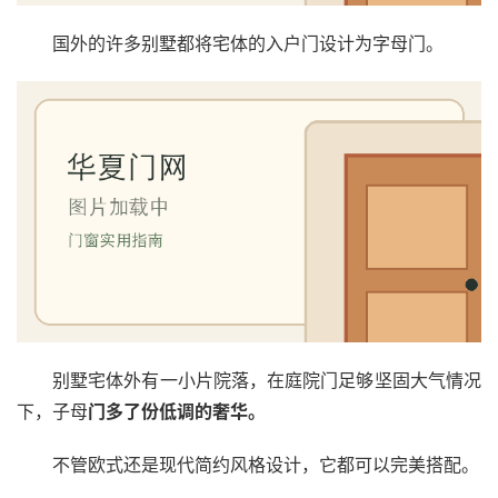
户
门
国外的许多别墅都将宅体的入户门设计为字母门。
卧
室
门
卫
生
间
门
庭
院
别墅宅体外有一小片院落，在庭院门足够坚固大气情况
大
下，子母
门多了份低调的奢华。
门
不管欧式还是现代简约风格设计，它都可以完美搭配。
铸