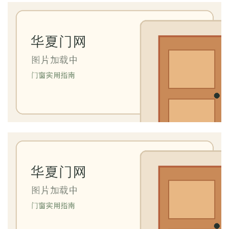
铝
登录
注册
门
门
套
安
装
安
装
维
修
门
业
资
讯