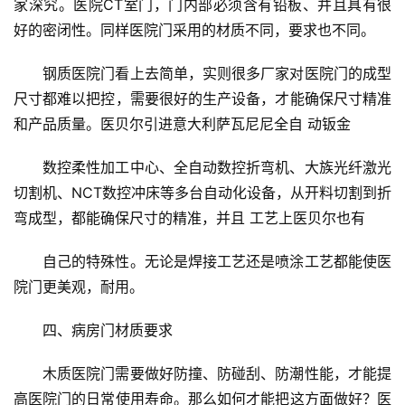
家深究。医院CT室门，门内部必须含有铅板、并且具有很
门
好的密闭性。同样医院门采用的材质不同，要求也不同。
门
钢质医院门看上去简单，实则很多厂家对医院门的成型
套
尺寸都难以把控，需要很好的生产设备，才能确保尺寸精准
安
和产品质量。医贝尔引进意大利萨瓦尼尼全自 动钣金
装
数控柔性加工中心、全自动数控折弯机、大族光纤激光
安
切割机、NCT数控冲床等多台自动化设备，从开料切割到折
装
弯成型，都能确保尺寸的精准，并且 工艺上医贝尔也有
维
修
自己的特殊性。无论是焊接工艺还是喷涂工艺都能使医
院门更美观，耐用。
门
业
四、病房门材质要求
资
讯
木质医院门需要做好防撞、防碰刮、防潮性能，才能提
高医院门的日常使用寿命。那么如何才能把这方面做好？医