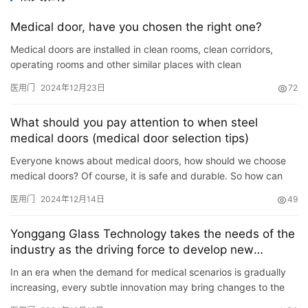
Medical door, have you chosen the right one?
Medical doors are installed in clean rooms, clean corridors,
operating rooms and other similar places with clean
requirements. The fixed doors and door frames of hospital-
医用门
2024年12月23日
72
specific …
What should you pay attention to when steel
medical doors (medical door selection tips)
Everyone knows about medical doors, how should we choose
medical doors? Of course, it is safe and durable. So how can
we choose a safe and durable medical door? Today, Medical
医用门
2024年12月14日
49
Bell…
Yonggang Glass Technology takes the needs of the
industry as the driving force to develop new
production methods for medical door glass.
In an era when the demand for medical scenarios is gradually
increasing, every subtle innovation may bring changes to the
development of the industry. Medical door glass is an indi…