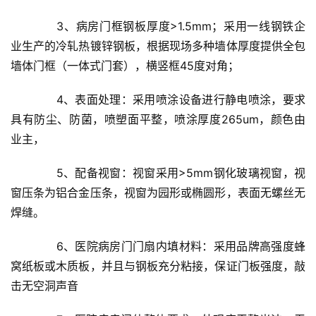
　　3、病房门框钢板厚度>1.5mm；采用一线钢铁企
业生产的冷轧热镀锌钢板，根据现场多种墙体厚度提供全包
墙体门框（一体式门套），横竖框45度对角；
　　4、表面处理：采用喷涂设备进行静电喷涂，要求
具有防尘、防菌，喷塑面平整，喷涂厚度265um，颜色由
业主，
　　5、配备视窗：视窗采用>5mm钢化玻璃视窗，视
窗压条为铝合金压条，视窗为园形或椭圆形，表面无螺丝无
焊缝。
　　6、医院病房门门扇内填材料：采用品牌高强度蜂
窝纸板或木质板，并且与钢板充分粘接，保证门板强度，敲
击无空洞声音