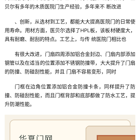
联
贝尔有多年的木质医院门生产经验，多年来不 断改进
系
我
、创新，从选材到工艺，都能大大提高医院门的日常使
们
用寿命。用材方面，医贝尔选择了HPL板，该板材硬度大，
具有耐磨、耐刮的特点。工艺上，与传 统医院门相比也
有很大改进，门扇四周添加铝合金封边、门扇内部添加
钢管以及在适当的位置添加不锈钢防撞带，大大提升了门扇
的防撞、防碰刮性能，并且 门扇不容易变形，同时
门框在边角位置添加铝合金防撞卡条，同样提升了防
撞、防碰刮性能，而且门框背部和底部都做了防水工艺，提
升防潮性能。