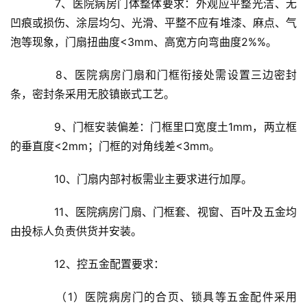
　　7、医院病房门体整体要求：外观应平整光洁、无
凹痕或损伤、涂层均匀、光滑、平整不应有堆漆、麻点、气
泡等现象，门扇扭曲度<3mm、高宽方向弯曲度2%%。
　　8、医院病房门扇和门框衔接处需设置三边密封
条，密封条采用无胶镇嵌式工艺。
　　9、门框安装偏差：门框里口宽度土1mm，两立框
的垂直度<2mm；门框的对角线差<3mm。
　　10、门扇内部衬板需业主要求进行加厚。
　　11、医院病房门扇、门框套、视窗、百叶及五金均
由投标人负责供货并安装。
　　12、控五金配置要求：
　　（1）医院病房门的合页、锁具等五金配件采用