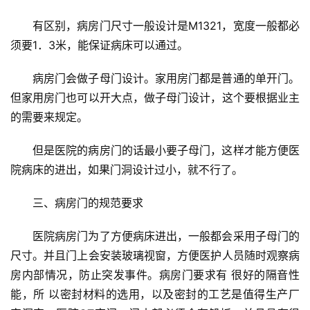
门
有区别，病房门尺寸一般设计是M1321，宽度一般都必
卧
须要1．3米，能保证病床可以通过。
室
门
病房门会做子母门设计。家用房门都是普通的单开门。
但家用房门也可以开大点，做子母门设计，这个要根据业主
卫
的需要来规定。
生
间
但是医院的病房门的话最小要子母门，这样才能方便医
门
院病床的进出，如果门洞设计过小，就不行了。
庭
三、病房门的规范要求
院
大
医院病房门为了方便病床进出，一般都会采用子母门的
门
尺寸。并且门上会安装玻璃视窗，方便医护人员随时观察病
房内部情况，防止突发事件。病房门要求有 很好的隔音性
铸
能，所 以密封材料的选用，以及密封的工艺是值得生产厂
铝
登录
注册