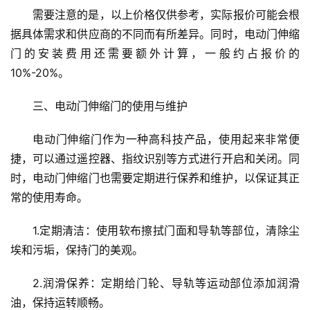
需要注意的是，以上价格仅供参考，实际报价可能会根
首
据具体需求和供应商的不同而有所差异。同时，电动门伸缩
页
门的安装费用还需要额外计算，一般约占报价的
10%-20%。
入
户
三、电动门伸缩门的使用与维护
门
电动门伸缩门作为一种高科技产品，使用起来非常便
卧
捷，可以通过遥控器、指纹识别等方式进行开启和关闭。同
室
时，电动门伸缩门也需要定期进行保养和维护，以保证其正
门
常的使用寿命。
卫
1.定期清洁：使用软布擦拭门面和导轨等部位，清除尘
生
埃和污垢，保持门的美观。
间
门
2.润滑保养：定期给门轮、导轨等运动部位添加润滑
油，保持运转顺畅。