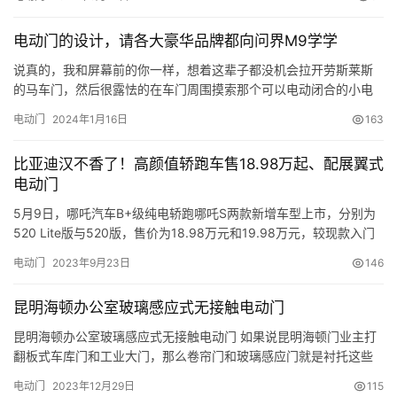
电动门不仅在设计上突破传统，更在实用性、科技感与用户体验上
实现了质的飞跃。更重要的是，问界M9OTA再升级，让用户在享受
电动门的设计，请各大豪华品牌都向问界M9学学
豪华出行的同时，也能持续感受到技术的创新与进步。豪华品牌是
时候…
说真的，我和屏幕前的你一样，想着这辈子都没机会拉开劳斯莱斯
的马车门，然后很露怯的在车门周围摸索那个可以电动闭合的小电
钮…..一想到这，我就觉得我想多了。 可是在问界M9发布会之后，
电动门
2024年1月16日
163
我的小心思就再也没有离开问界M9的车门，于是第一时间进店好好
感受了一番。作为一个技术发烧友，我也狠狠地下了一番功夫研究
比亚迪汉不香了！高颜值轿跑车售18.98万起、配展翼式
了下，问界M9确实在门上花了很多心思，容我慢慢道来…
电动门
5月9日，哪吒汽车B+级纯电轿跑哪吒S两款新增车型上市，分别为
520 Lite版与520版，售价为18.98万元和19.98万元，较现款入门
版车型便宜5.9万元。新车采用纯电驱动的方式供能，CLTC综合工
电动门
2023年9月23日
146
况续航里程可达520km，搭载了NETA PILOT2.5高阶智能辅助驾驶
系统，6月30日前下定还可享受免费升级后排座椅、赠送充电桩等
昆明海顿办公室玻璃感应式无接触电动门
权益。 新车座舱内搭载…
昆明海顿办公室玻璃感应式无接触电动门 如果说昆明海顿门业主打
翻板式车库门和工业大门，那么卷帘门和玻璃感应门就是衬托这些
智能化电动门的背景。在居然之家展厅里面，玻璃感应门的安装时
电动门
2023年12月29日
115
间最久远，使用次数却最频繁，每次隔壁办公室同事经过我们门