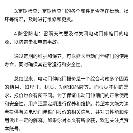
庭
院
3.定期检查：定期检查门的各个部件是否存在松动、损
大
坏等情况，及时进行维修和更换。
门
4.防雷防电：雷雨天气要及时关闭电动门伸缩门的电
铸
源，以防雷击和电击事故。
铝
登录
注册
门
通过定期的维护和保养，可以延长电动门伸缩门的使用
寿命，同时确保其正常运行和安全性。
门
套
总结起来，电动门伸缩门报价是一个综合考虑多个因素
安
的结果，如尺寸、材质、功能和品牌等。而根据不同的需
装
求，报价也会有所不同。为了保证电动门伸缩门的正常使用
和安全性，用户还需定期进行保养和维护。希望本文能为读
安
者提供有关电动门伸缩门报价的相关信息，并对其性能和使
装
维
用做出一定的解释，如果你对本文有所收获，欢迎关注点赞
修
本账号。