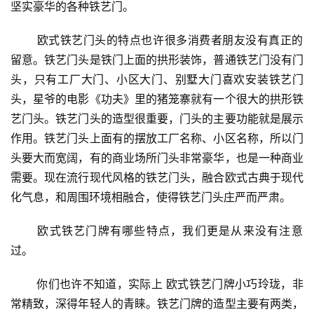
坚实豪华的各种铁艺门。
 欧式铁艺门头的特点也许很多消费者朋友没有真正的
留意。铁艺门头是铁门上面的拱形装饰，普通铁艺门没有门
头，只有工厂大门、小区大门、别墅大门喜欢安装铁艺门
首
页
头，星爷的电影《功夫》里的猪笼寨就有一个很大的拱形铁
艺门头。铁艺门头的造型很重要，门头的主要功能就是展示
入
作用。铁艺门头上面有的摆放工厂名称、小区名称，所以门
户
头要大而宽阔，有的商业场所门头非常豪华，也是一种商业
门
需要。现在流行现代风格的铁艺门头，融合欧式古典于现代
化气息，和周围环境相融合，使得铁艺门头庄严而严肃。
卧
室
 欧式铁艺门牌有哪些特点，我们更是从来没有注意
门
过。
卫
 你们也许不知道，实际上 欧式铁艺门牌小巧玲珑，非
生
常精致，深得年轻人的青睐。铁艺门牌的造型主要有两类，