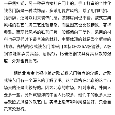
间
一是侧挂式，另一种是直接挂在门上的。手工打造的个性化
门
铁艺门牌是一种装饰品，多采用复古风格，除了用作店招、
指示牌，还可以用来装饰门扇，装饰房间也不错。欧式古典
庭
风格的铁艺门牌工艺比较复杂，而且图案也比较精致、奢华
院
典雅。而现代风格的铁艺门牌一般都偏向于简约，采用的材
大
门
料也是现代时下最普遍的材料，主要体现的就是整个框架的
精致。高档的欧式铁艺门牌采用国标Q-235A级钢铁，A级
铸
钢铁能够承受高温、耐腐蚀，比普通钢铁具有高系数的强
铝
度，外观也有质感。
登录
注册
门
 相信北京金七福小编对欧式铁艺门特点的介绍，对欧
门
式铁艺门有一个深入的了解了吧。这个风格在北京的这个市
套
场卖的还是比较好的。因为北京的市场，相对来说，外国人
安
要多一些，另外就留洋的中国人比较多，他们中的很多人更
装
喜欢欧式风格的铁艺门。实际上没有哪种风格最好，只要自
己喜欢就行。
安