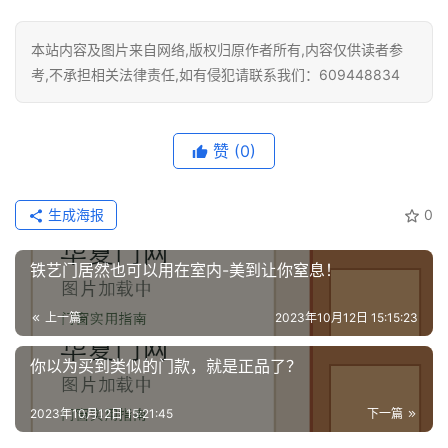
装
维
本站内容及图片来自网络,版权归原作者所有,内容仅供读者参
修
考,不承担相关法律责任,如有侵犯请联系我们：609448834
门
业
赞
(0)
资
讯
生成海报
0
联
系
铁艺门居然也可以用在室内-美到让你窒息！
我
们
上一篇
2023年10月12日 15:15:23
你以为买到类似的门款，就是正品了？
2023年10月12日 15:21:45
下一篇