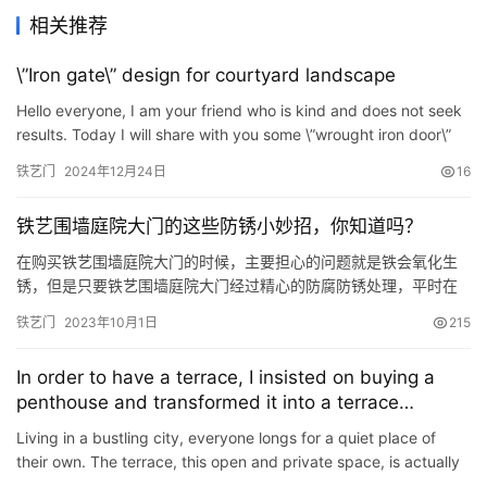
相关推荐
\”Iron gate\” design for courtyard landscape
Hello everyone, I am your friend who is kind and does not seek
results. Today I will share with you some \”wrought iron door\”
design plans. Wrought iron door is a simp…
铁艺门
2024年12月24日
16
铁艺围墙庭院大门的这些防锈小妙招，你知道吗？
在购买铁艺围墙庭院大门的时候，主要担心的问题就是铁会氧化生
锈，但是只要铁艺围墙庭院大门经过精心的防腐防锈处理，平时在
使用中多多注意，它的质量是完全值得信赖的，今天就来为大家介
铁艺门
2023年10月1日
215
绍一下铁艺围墙庭院大门的防锈小妙招。 1、铁艺围墙庭院大门在使
用时，开启闭合尽量轻柔，不要用力过猛，撞击到东西使得防锈层
In order to have a terrace, I insisted on buying a
脱落。 2、不能用坚硬的物体敲打铁艺围墙庭院大门，这会导致油漆
penthouse and transformed it into a terrace
层脱…
garden, which turned out to be beautiful.
Living in a bustling city, everyone longs for a quiet place of
their own. The terrace, this open and private space, is actually
the ideal choice for us to create a personal oasis. …