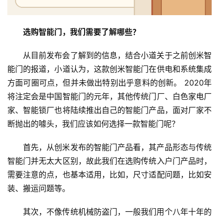
铸
铝
登录
注册
选购智能门，我们需要了解哪些？
门
从目前发布会了解到的信息，结合小道关于之前创米智
门
能门的报道，小道认为，这款创米智能门在供电和系统集成
套
方面可圈可点，但并未做出特别出乎意料的创新。 2020年
安
将注定会是中国智能门的元年，其他传统门厂、白色家电厂
装
家、智能锁厂也将陆续推出自己的智能门产品，面对厂家不
断抛出的噱头，我们应该如何选择一款智能门呢？
安
装
首先，从创米发布的智能门产品看，其产品形态与传统
维
智能门并无太大区别，故此我们在选购传统入户门产品时，
修
需要注意的点，也基本适用，比如，尺寸适配问题，比如安
装、搬运问题等。
门
业
其次，不像传统机械防盗门，一般我们用个八年十年的
资