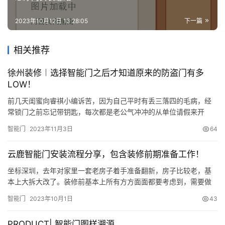
2023年10月12日 13:28:05
下一篇
相关推荐
徐州装修︱选择智能门之后才知道原来的防盗门有多
LOW！
前几天闺蜜向睿祺小编诉苦，因为自己平时有丢三落四的毛病，经
常锁门之前忘记带钥匙，每次都是老公气冲冲的从单位请假来开
门。这一次老公劈头盖脸大骂了她一顿，自己也是委屈的大哭了一
智能门
2023年11月3日
64
场。其实现实中忘记带钥匙是常有的事，丢三落四的性格还真不是
一时半会能改掉的毛病。不过科技的发展还是可以很好的避免丢三
云鹿智能门安装流程分享，包含装修前期准备工作！
落四的毛病的。让“忘带钥匙”不在成为生活中的尴尬事！下面一起来
看看睿祺无…
坐标深圳，去年对家里一套老房子着手准备翻新，房子比较老，基
本上大拆大改了。装修前基本上所有方方面面都要考虑到，需要做
预埋的，需要做水电的，需要计算留出尺寸的，像中央空调、热水
智能门
2023年10月1日
43
污水净水提升泵，橱柜，暗埋花洒，墙排浴室柜，智能系统，还有
嵌入式家电，定制门窗，都是。 其中入户门的选购，还是比较满
PRODUCT| 智能门图样溯源