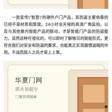
入
户
一款宣传\”智慧\”的硬件户门产品，其防盗主要依靠的
门
已经不是材质和厚度。24小时全天候的高清广角监拍，以
卧
及与其他屋内智能产品的联动，才是智能门产品的防盗能
室
力，显然这种可视化的，可以即时了解情况的智能形式，更
门
符合我们对安全和防盗的要求，也能真正实现震慑盗贼的作
用。不战而屈人之兵才是上上策。
卫
生
间
门
庭
院
大
门