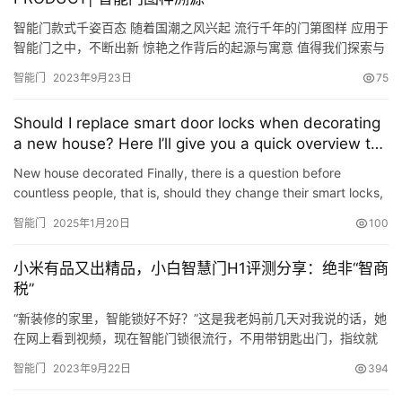
意，所以拿出来和大家分享一下。我们现在住的房子在普通防盗门
基础上加装了…
智能门款式千姿百态 随着国潮之风兴起 流行千年的门第图样 应用于
智能门之中，不断出新 惊艳之作背后的起源与寓意 值得我们探索与
致敬 壹 | 福字 “手”、“酒”、“示”组合成的会意字 从河南殷墟出土的
智能门
2023年9月23日
75
甲骨文（图甲）来看 福是用双手祈祷（神灵护佑） 从而获得容器的
食物常满 祭祀后要把祭品送人，叫“致福”、“归福” 由此引申出“幸福”
Should I replace smart door locks when decorating
之义 “福”字一直是中式设计…
a new house? Here I’ll give you a quick overview to
avoid stepping into pitfalls.
New house decorated Finally, there is a question before
countless people, that is, should they change their smart locks,
or are smart locks worth buying? Here, from safety to funct…
智能门
2025年1月20日
100
小米有品又出精品，小白智慧门H1评测分享：绝非“智商
税”
“新装修的家里，智能锁好不好？”这是我老妈前几天对我说的话，她
在网上看到视频，现在智能门锁很流行，不用带钥匙出门，指纹就
是钥匙，就和智能手机一样方便，恰逢家里装修，换上这种门锁还
智能门
2023年9月22日
394
挺方便的。 不查不知道，一查仿佛间发现了“新大陆”。原来，智能
门锁的品类那么多，许多大品牌都参与进了智能门锁的设计与研