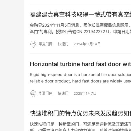
福建建壹真空科技取得一體式帶有真空
金融界2024年11月5日消息，國傢知識產權局信息顯
溫門”的專利，授權公告號CN 221942272 U，申
能的保溫門，包括：頂部開口的底殼；封板，橫向密封
华夏门网
快速门
2024年11月14日
Horizontal turbine hard fast door wit
Rigid high-speed door is a horizontal tile door soluti
reliable door product, hard fast doors are widely use
华夏门网
快速门
2025年1月7日
快速堆积门的特点优势未来发展趋势如
快速堆积门是一种新型的门，可满足高速物流及其清洁
低，也需要浪费很多人力和物力资源。随着时间的推移