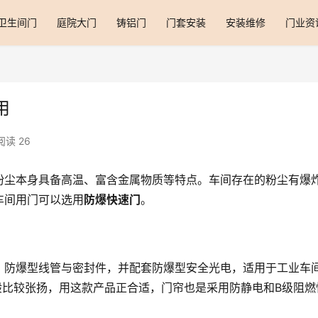
卫生间门
庭院大门
铸铝门
门套安装
安装维修
门业资
用
阅读 26
粉尘本身具备高温、富含金属物质等特点。车间存在的粉尘有爆
车间用门可以选用
防爆快速门
。
、防爆型线管与密封件，并配套防爆型安全光电，适用于工业车
般比较张扬，用这款产品正合适，门帘也是采用防静电和B级阻燃