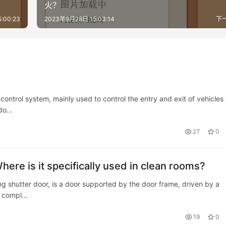
火？
:00:23
2023年9月28日 15:03:14
下
ontrol system, mainly used to control the entry and exit of vehicles
 do…
27
0
Where is it specifically used in clean rooms?
ing shutter door, is a door supported by the door frame, driven by a
n compl…
19
0