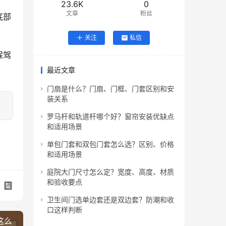
23.6K
0
文章
粉丝
底部
关注
私信
保驾
最近文章
门扇是什么？门扇、门框、门套区别和安
装关系
罗马杆和轨道杆哪个好？窗帘安装优缺点
和适用场景
单包门套和双包门套怎么选？区别、价格
和适用场景
庭院大门尺寸怎么定？宽度、高度、材质
和验收要点
卫生间门选单边套还是双边套？防潮和收
口这样判断
这么