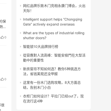
网红品牌乐致木门亮相永康门博会，火出
天际！
Intelligent support helps “Chongqing
的保
Gate” actively expand overseas
絕熱性
What are the types of industrial rolling
0
shutter doors?
智能锁10大品牌排行榜
從容應對人流高峰：智能安檢門在大型活
動中的重要性
新房窗帘不知如何选？教你5种挑选方
法，省钱美观还没甲醛
0
这里有一份木门选购攻略，8大方面总
结，告别木门小白
衣柜门如何设计？平拉门已经out了，现
在流行这4种
率很
和电