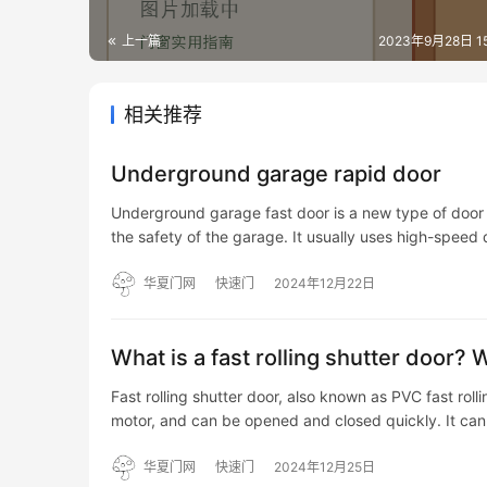
上一篇
2023年9月28日 15
相关推荐
Underground garage rapid door
Underground garage fast door is a new type of door c
the safety of the garage. It usually uses high-speed
华夏门网
快速门
2024年12月22日
What is a fast rolling shutter door? 
Fast rolling shutter door, also known as PVC fast roll
motor, and can be opened and closed quickly. It ca
华夏门网
快速门
2024年12月25日