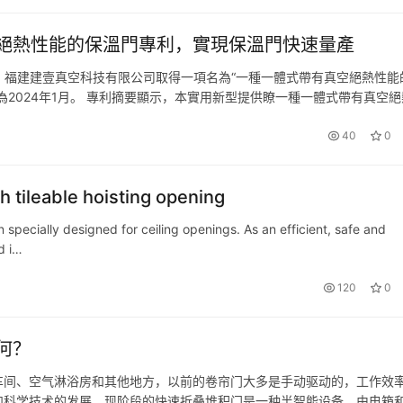
絕熱性能的保溫門專利，實現保溫門快速量產
示，福建建壹真空科技有限公司取得一項名為“一種一體式帶有真空絕熱性能
請日期為2024年1月。 專利摘要顯示，本實用新型提供瞭一種一體式帶有真空
隔設於所底殼內部上端並與所述底殼之間圍合形成真空腔，…
40
0
h tileable hoisting opening
on specially designed for ceiling openings. As an efficient, safe and
d i…
120
0
何？
车间、空气淋浴房和其他地方，以前的卷帘门大多是手动驱动的，工作效
和科学技术的发展，现阶段的快速折叠堆积门是一种半智能设备，由电箱