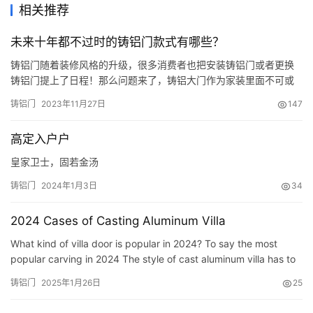
相关推荐
未来十年都不过时的铸铝门款式有哪些？
铸铝门随着装修风格的升级，很多消费者也把安装铸铝门或者更换
铸铝门提上了日程！那么问题来了，铸铝大门作为家装里面不可或
缺的主要建材成品，是不可能三两年就换一次的，怎样选择一款高
铸铝门
2023年11月27日
147
端大气上档次的铸铝门就很有必要思量一下！接下来我们就为大家
介绍几款未来十年都不会过时的铸铝门！ 新中式精雕铸铝门，这样
高定入户户
一款新中式精雕铸铝门百看不厌，人见人爱，全铝的材质，内外兼
修！未来十…
皇家卫士，固若金汤
铸铝门
2024年1月3日
34
2024 Cases of Casting Aluminum Villa
What kind of villa door is popular in 2024? To say the most
popular carving in 2024 The style of cast aluminum villa has to
admit that it will make people shine! Looking at the who…
铸铝门
2025年1月26日
25