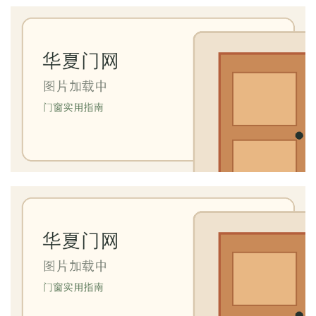
首
页
入
户
门
卧
室
门
卫
生
间
门