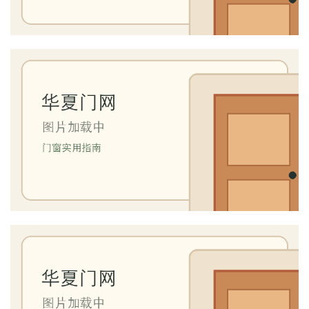
庭
院
大
门
铸
铝
登录
注册
门
门
套
安
装
安
装