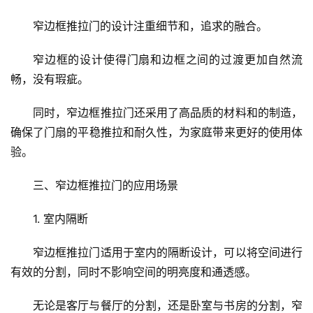
卧
窄边框推拉门的设计注重细节和，追求的融合。
室
门
窄边框的设计使得门扇和边框之间的过渡更加自然流
畅，没有瑕疵。
卫
生
同时，窄边框推拉门还采用了高品质的材料和的制造，
间
门
确保了门扇的平稳推拉和耐久性，为家庭带来更好的使用体
验。
庭
三、窄边框推拉门的应用场景
院
大
1. 室内隔断
门
窄边框推拉门适用于室内的隔断设计，可以将空间进行
铸
有效的分割，同时不影响空间的明亮度和通透感。
铝
登录
注册
门
无论是客厅与餐厅的分割，还是卧室与书房的分割，窄