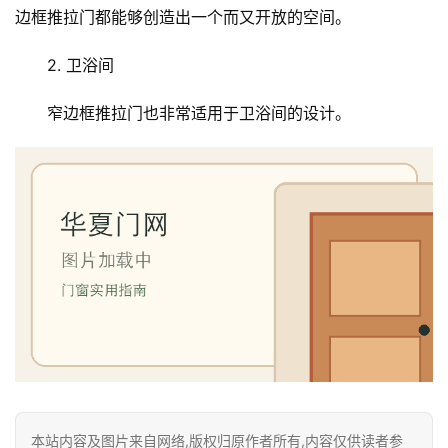
边框推拉门都能够创造出一个而又开放的空间。
门
套
2. 卫浴间
安
装
窄边框推拉门也非常适用于卫浴间的设计。
安
装
维
修
门
业
资
讯
联
系
本站内容及图片来自网络,版权归原作者所有,内容仅供读者参