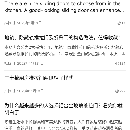
There are nine sliding doors to choose from in the
kitchen. A good-looking sliding door can enhance
the overall high-end feel of the house.
推拉门
2025年1月13日
14
地轨、隐藏轨推拉门及折叠门的构造做法，值得收藏！
本期内容分为2大板块： 1、地轨与隐藏推拉门的构造解析：地轨和
隐藏导轨推拉门的做法解析。 2、常规折叠门的构造解析：木质、金
属推拉门的节点构造做法解析。 01./地轨与隐藏轨道推拉门 之前我
推拉门
2023年11月21日
124
们提到过，移门的构造做法解析分为常规推拉门、玻璃推拉门、常
规折叠门、玻璃折叠门以及活动隔断这5种类型。 今天，我们再来
三十款厨房推拉门两侧柜子样式
分析常见的两种常规推拉门的构造做法以及常规材质的标准…
推拉门
2023年11月13日
277
为什么越来越多的人选择铝合金玻璃推拉门？看完你就
明白了
随着生活水平的提高和审美观念的转变，人们在家居装修中越来越
注重门窗的选择。其中，铝合金玻璃推拉门受到越来越多消费者的