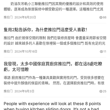
拉门？…
奶油灰吊軌小三聯動推拉門因其簡約優雅的設計和高效的使用
體驗，逐漸成為傢居裝修中頗受歡迎的一種選擇。這種推拉門尤其
適用於廚房、陽臺等空間，既能節省空間又能提升整體裝飾風格。
推拉门
2024年8月20日
66
以下是選購奶油灰吊軌小三聯動推拉門時需要註意的一些要點。
選購要點 1. 瞭解三聯動推拉門的特點 空間利用效率
隻用2點告訴你，為什麼推拉門這麼受人喜歡！
高：三聯動推拉門相較於傳統二聯動推拉門，在常開狀態下能提供
更寬闊…
推拉門 由於居傢空間的限制 我們在裝修房屋時 會盡量采用節省空間
的設計 越來越多的人喜歡在傢裡裝一個或多個推拉門 既有充足的光
線又有合理的區域劃分 省錢、好看還很好用 現在除瞭日式風格 其他
推拉门
2024年10月16日
11
風格也開始慢慢用起推拉門 而且因為推拉門更具現代美感 所以深受
年輕人的喜愛 分類 推拉門最大的優點是節省占地面積 分割空間又不
我發現，太多中國傢庭買廚房推拉門，都在這8處吃瞭
占用地方 能滿足整個空間對於簡、空、整的表現…
虧，太可惜瞭
導語 廚房推拉門作為一種兼具美觀與實用性的門，受到很多想要在
裝修中提升顏值的傢庭的青睞。 然而，在選擇廚房推拉門時，有很
多人卻往往被什麼都不懂的商傢忽悠，選錯瞭，導致日常使用體驗
推拉门
2024年9月3日
25
大大降低。 因此，本文將為大傢普及一些廚房推拉門不能踩的坑，
以幫助大傢選擇出最合適自傢使用的廚房推拉門。 那麼，這些坑都
People with experience will look at these 8 points
有哪些呢? 選錯材料。 第一點，選錯材料。 大傢會發現，現在市…
when buying kitchen sliding doors. It’s not a bad