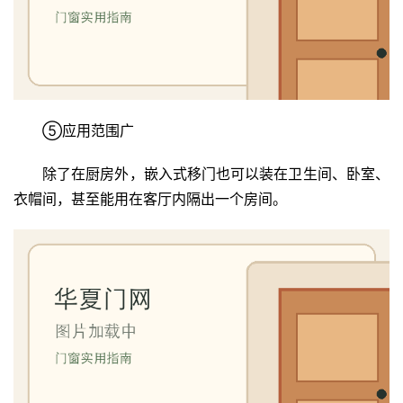
大
门
铸
铝
登录
注册
门
⑤应用范围广
除了在厨房外，嵌入式移门也可以装在卫生间、卧室、
门
衣帽间，甚至能用在客厅内隔出一个房间。
套
安
装
安
装
维
修