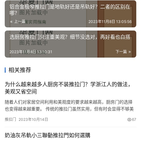
铝合金极窄推拉门是地轨好还是吊轨好？二者的区别在
哪？
上一篇
2023年11月8日 13:05:56
选厨房推拉门只注重美观？细节没选对，再好看也白搭
2023年11月8日 13:10:31
下一篇
相关推荐
为什么越来越多人厨房不装推拉门？学浙江人的做法，
美观又省空间
随着人们对家居空间利用和美观度的要求越来越高，厨房门的选择
也变得越来越重要。 传统的推拉门虽然实用，但有时会显得不够美
观和省空间。 最近在浙江地区，一种新型的厨房门做法开始流行，
推拉门
2023年10月14日
67
越来越多的家庭开始选择不装推拉门，而是采用这种美观又省空间
的做法。 本期内容，我们就来看看正确的方法，能让你用着更方
奶油灰吊軌小三聯動推拉門如何選購
便，若是你家装修，可以尝试一下。 为什么越来越多人厨房不装推