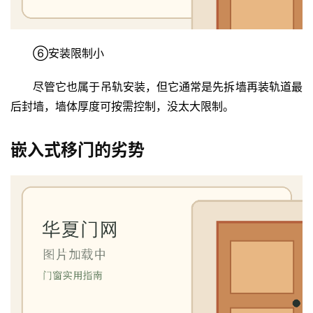
门
业
资
⑥安装限制小
讯
尽管它也属于吊轨安装，但它通常是先拆墙再装轨道最
联
后封墙，墙体厚度可按需控制，没太大限制。
系
我
们
嵌入式移门的劣势