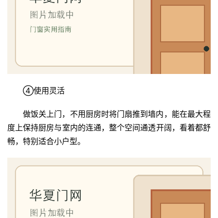
首
页
入
户
门
④使用灵活
卧
室
做饭关上门，不用厨房时将门扇推到墙内，能在最大程
门
度上保持厨房与室内的连通，整个空间通透开阔，看着都舒
卫
畅，特别适合小户型。
生
间
门
庭
院