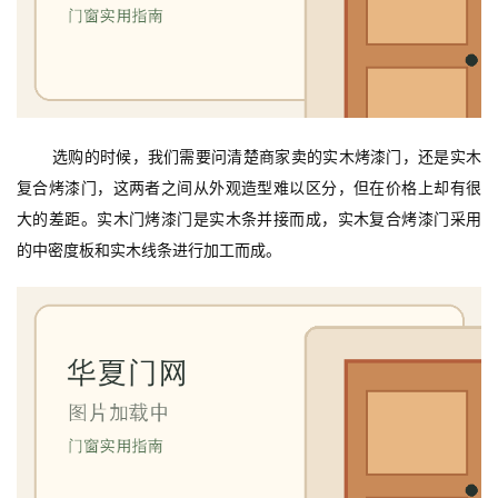
大
门
铸
铝
登录
注册
选购的时候，我们需要问清楚商家卖的实木烤漆门，还是实木
门
复合烤漆门，这两者之间从外观造型难以区分，但在价格上却有很
大的差距。实木门烤漆门是实木条并接而成，实木复合烤漆门采用
门
套
的中密度板和实木线条进行加工而成。
安
装
安
装
维
修