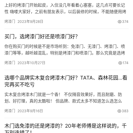
上好的烤漆门开始起皮，入住没几年看着心塞塞，这几点可要长记
性 嗨喽大家好，之前有朋友表示，以后装修的时候，不能随便用烤
漆门了，因为安装了差不多也就一年的时间，本来看着光滑又平整
烤漆门
2023年9月28日
374
的门就开始出现漆面的裂缝，并且开始一块一块的剥脱，门的美观
性受到很大的影响。 并且这样还没有什么办法维修，只能是用胶水
买门，选烤漆门好还是喷漆门好？
勉强的粘一下，以后还是会大面积的掉下来，到时候这个门就基本
报废了，…
你在购买门的时候是不是市场听到：免漆门、无漆门、烤漆门、喷
漆门等等，越听越混乱，特别是烤漆门和喷漆门。那么究竟是选烤
漆门好还是喷漆门好呢?看完这篇文章你就明白了。 首先我们先来看
烤漆门
2023年10月27日
174
看什么是烤漆？什么是喷漆？ 烤漆：是油漆涂料的一个种类，一般
烤漆分为低温烤漆和高温烤漆，其中低温烤漆用的较少，高温烤漆
选哪个品牌实木复合烤漆木门好？TATA、森林花园…看
用的广泛一点。顾名思义，高温和低温的差别就在温度啦。 喷漆：
完再买不吃亏
喷漆…
实木复合烤漆木门就是一个香！ 不仅隔音效果好，而且耐磨、防
划、好打理，真的太酷啦！ 但品牌、款式太多不知道怎么选怎么
办？ 今天给大家深度测评了10大品牌性价比高的热门款！ 家人们根
烤漆门
2023年9月16日
383
据自己预算和需求选择吧！ 金迪木门 型号：F02B-101 类型：实木
复合烤漆门 颜色：象牙白 尺寸：2100*900*200mm 配件：锁、合
木门选免漆的还是烤漆的？20年老师傅是这样说的，千
页、门吸 漆面：巴德式漆 内部填充：…
万别选错了！