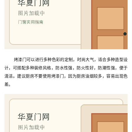
首
页
入
户
门
卧
烤漆门可以进行多种色彩的定制，时尚大气，适合多种造型设
室
计，可搭配多种装修风格，防水性强，防火性好，防潮性强，便于
门
清洁。建议厨房不要使用烤漆门，因为厨房油烟较多，容易出现色
差。
卫
生
间
门
庭
院