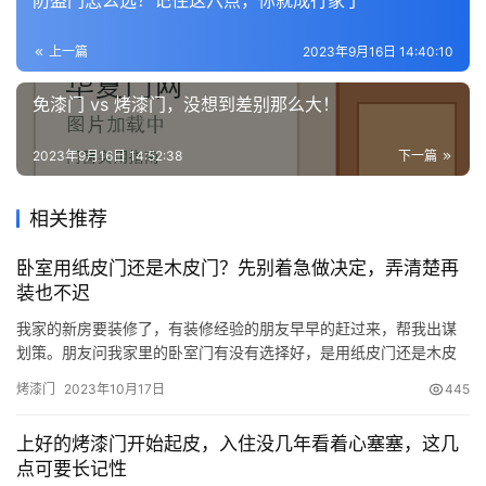
上一篇
2023年9月16日 14:40:10
免漆门 vs 烤漆门，没想到差别那么大！
2023年9月16日 14:52:38
下一篇
相关推荐
卧室用纸皮门还是木皮门？先别着急做决定，弄清楚再
装也不迟
我家的新房要装修了，有装修经验的朋友早早的赶过来，帮我出谋
划策。朋友问我家里的卧室门有没有选择好，是用纸皮门还是木皮
门？我告诉朋友都可以吧，我分不清楚这两种门什么区别。 朋友听
烤漆门
2023年10月17日
445
完我的疑虑之后，给我详细地解释了一下。朋友解释说木皮门是在
门的表面贴了一层木皮，而纸皮门是贴了一层纸。 至于装修卧室门
上好的烤漆门开始起皮，入住没几年看着心塞塞，这几
到底用哪一种好，朋友先是将两者对比，给我分析出两种门的之间
点可要长记性
的区别。…