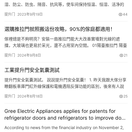
我
湿、防尘、防虫、隔音、抗风等，使车间保持恒温、恒湿、洁净的
们
工作环境。适用于食品、医药、电子、橡胶、化工、汽车、纺织、
提升门
2023年9月19日
44
物流等领域。快速门在现代中广泛的被应用与工业厂房和商业物流
通道。在一些食品工厂，还有医药生产车间以及包装物流行业，都
選購推拉門就照搬這份攻略，90%的傢庭都適用！
是非常常见的。 快速提升门和普通的门相比，在使用便携性上都是
存在着巨大…
傢裡總是不夠明亮？安裝一扇推拉門能大大改善實墻對光線的遮
擋，大玻璃也更易於采光，還不占用室內空間。 01陽臺推拉門 陽臺
安裝推拉門，不僅能防風擋雨，也能隔絕灰塵噪音，能營造很好的
提升门
2024年9月8日
21
采光和視野效果。 所以選購時，要特別註意好相應的各項門窗性
能，尤其是抗風壓性能，建議選擇原生鋁型材，整體的硬度高，抗
工業提升門安全氣囊測試
風壓性能好，且耐腐蝕，使用壽命比起普通鋁材的要更長，制成的
門窗相對…
提升門安全氣囊測試。 說說提升門安全氣囊！ 1. 昨天我跟大傢分享
瞭翻板車庫門紅外線保護和電機遇阻反彈功能的區別，後來有人說
除瞭電機的一軸反彈，其實門板底下還可以安裝一個安全氣囊。 2.
提升门
2024年8月18日
25
有瞭這個安全氣囊後，電機一軸反彈需要的力度就不是一桶水那麼
大，隻需要這兩個手指頭就可以把門抬起來，我們來測試一下，比
Gree Electric Appliances applies for patents for
如現在工業提升門的樣品的門板底部裝瞭安全氣囊，確實很輕松…
refrigerator doors and refrigerators to improve door
space utilization and user experience
According to news from the financial industry on November 2,