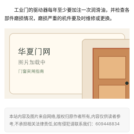
卧
室
工业门的驱动器每年至少要加注一次润滑油，并检查各
门
部件磨损情况，磨损严重的机件要及时维修或更换。
卫
生
间
门
庭
院
大
门
铸
铝
本站内容及图片来自网络,版权归原作者所有,内容仅供读者参
登录
注册
门
考,不承担相关法律责任,如有侵犯请联系我们：609448834