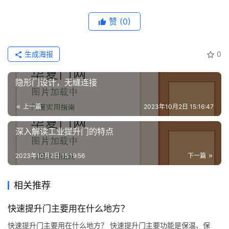
门
赞
(0)
套
安
装
生成海报
0
安
隐形门设计，无缝连接
装
维
上一篇
2023年10月2日 15:16:47
修
深入解读工业提升门的特点
门
业
2023年10月2日 15:19:56
下一篇
资
讯
相关推荐
联
快速提升门主要用在什么地方？
系
快速提升门主要用在什么地方？ 快速提升门主要功能是保温、保