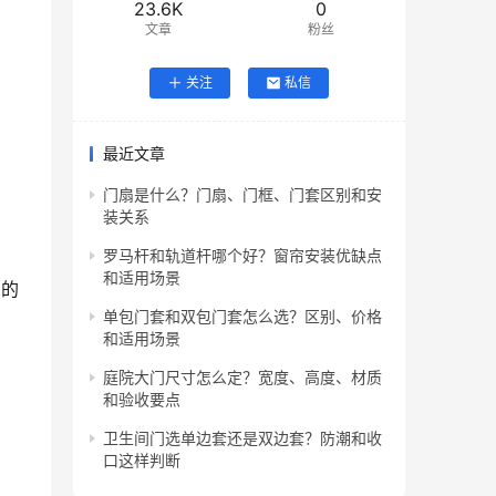
23.6K
0
文章
粉丝
关注
私信
最近文章
门扇是什么？门扇、门框、门套区别和安
装关系
罗马杆和轨道杆哪个好？窗帘安装优缺点
和适用场景
明的
单包门套和双包门套怎么选？区别、价格
和适用场景
庭院大门尺寸怎么定？宽度、高度、材质
和验收要点
卫生间门选单边套还是双边套？防潮和收
口这样判断