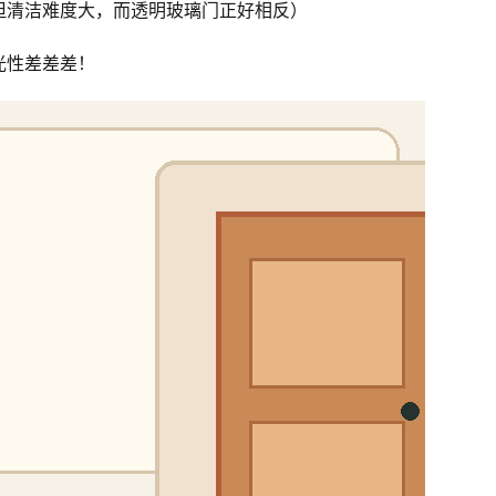
但清洁难度大，而透明玻璃门正好相反）
光性差差差！