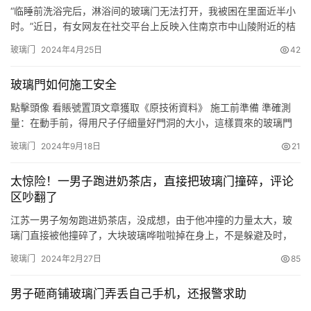
“临睡前洗浴完后，淋浴间的玻璃门无法打开，我被困在里面近半小
时。”近日，有女网友在社交平台上反映入住南京市中山陵附近的桔
子水晶酒店，遭遇匪夷所思一幕。 酒店方给出解释：浴室门密封条
玻璃门
2024年4月25日
42
较紧，遇水后彻底粘牢，会尽快整改。 “半夜在淋浴间洗澡，洗完玻
璃门拉不开了，让老公把浴巾浴袍从淋浴间上方递进来，然后打电
玻璃門如何施工安全
话联系酒店前台找人处理。被困应该近半小时吧，但是真的很煎熬
漫…
點擊頭像 看賬號置頂文章獲取《原技術資料》 施工前準備 準確測
量：在動手前，得用尺子仔細量好門洞的大小，這樣買來的玻璃門
才能嚴絲合縫地裝上。想象一下，如果門小瞭有縫，風呼呼地吹；
玻璃门
2024年9月18日
21
門大瞭裝不進，那就尷尬瞭。 檢查材料：玻璃門得看看有沒有裂
痕、破損，還有那些五金配件，比如把手、鎖頭，都得是完好的，
太惊险！一男子跑进奶茶店，直接把玻璃门撞碎，评论
別到用的時候才發現少瞭啥。 裝備齊全：安全帽、手套、防滑鞋，
区吵翻了
這些都…
江苏一男子匆匆跑进奶茶店，没成想，由于他冲撞的力量太大，玻
璃门直接被他撞碎了，大块玻璃哗啦啦掉在身上，不是躲避及时，
恐怕小命都没有了。看着地上一堆碎玻璃，男子一脸懵圈。奶茶店
玻璃门
2024年2月27日
85
员工赶紧把他扶起来，查看伤势，好在有惊无险，小伙没受什么
伤。 那么问题来了，这件事情是谁的责任，谁来负责呢？ 看了这个
男子砸商铺玻璃门弄丢自己手机，还报警求助
视频，网友们吵翻了，有人说奶茶店全责，没有贴腰线，没有安装