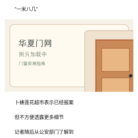
庭
“一米八几”
院
大
门
铸
铝
登录
注册
门
门
套
安
装
卜蜂莲花超市表示已经报案
但不方便透露更多细节
安
装
记者随后从公安部门了解到
维