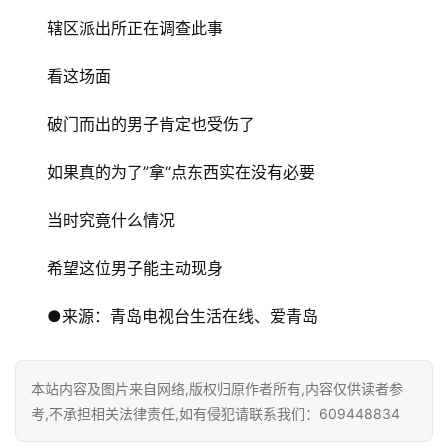
修
辖区派出所正在调查此事
门
看这场面
业
资
破门而出的男子肯定也受伤了
讯
如果真的为了”拿“点东西实在没有必要
联
系
当时究竟什么情况
我
们
希望这位男子能主动现身
●来源：青岛电视台生活在线、爱青岛
本站内容及图片来自网络,版权归原作者所有,内容仅供读者参
考,不承担相关法律责任,如有侵犯请联系我们：609448834