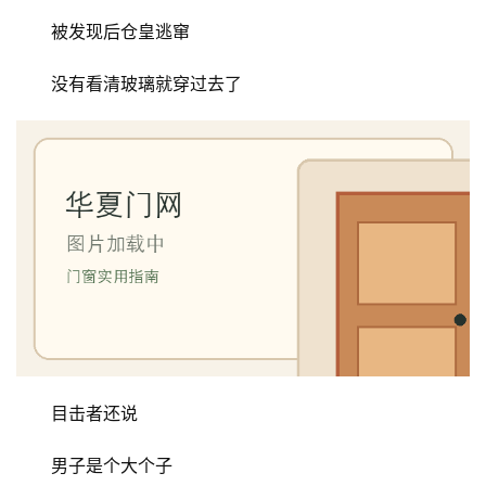
被发现后仓皇逃窜
首
没有看清玻璃就穿过去了
页
入
户
门
卧
室
门
卫
生
目击者还说
间
门
男子是个大个子