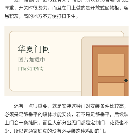
厚重，开关时很费力，而且在门上做的是开放式储物柜，容
易积灰，高的地方不方便打扫卫生。
首
页
入
户
门
卧
室
门
还有一点很重要，就是安装这种门对安装条件比较高，
必须是足够垂平的墙体才能安装，若不是足够垂平，后续装
卫
上门会一条缝隙，而且大部分出无门都是定制门，花费也不
生
少，所以普通家庭真的没有必要装这种鸡肋的门。
间