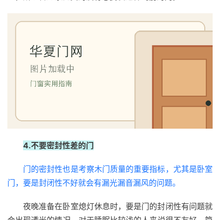
门
庭
院
大
门
铸
铝
登录
注册
门
4.不要密封性差的门
门
套
门的密封性也是考察木门质量的重要指标，尤其是卧室
安
门，要是封闭性不好就会有漏光漏音漏风的问题。
装
夜晚准备在卧室熄灯休息时，要是门的封闭性有问题就
安