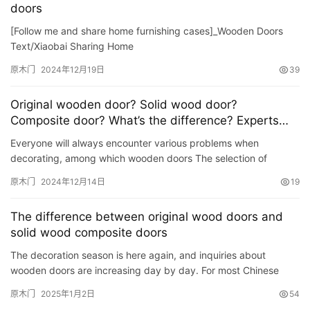
doors
[Follow me and share home furnishing cases]_Wooden Doors
Text/Xiaobai Sharing Home
原木门
2024年12月19日
39
Original wooden door? Solid wood door?
Composite door? What’s the difference? Experts
won’t tell you.
Everyone will always encounter various problems when
decorating, among which wooden doors The selection of
wooden doors troubles many people. Everyone hopes that the
原木门
2024年12月14日
19
wooden doors t…
The difference between original wood doors and
solid wood composite doors
The decoration season is here again, and inquiries about
wooden doors are increasing day by day. For most Chinese
people, the idea of ​​solid wood is always in their hearts. So
原木门
2025年1月2日
54
wha…