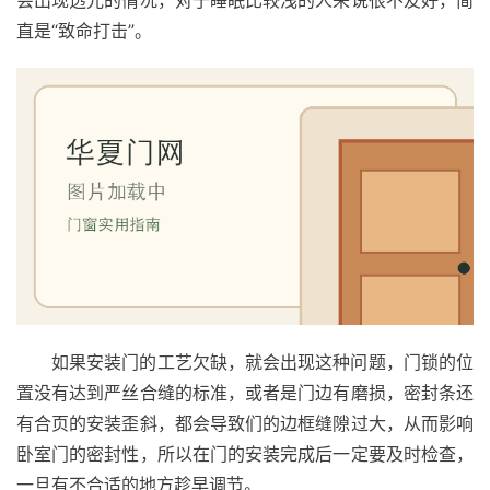
会出现透光的情况，对于睡眠比较浅的人来说很不友好，简
装
直是“致命打击”。
维
修
门
业
资
讯
联
系
我
们
如果安装门的工艺欠缺，就会出现这种问题，门锁的位
置没有达到严丝合缝的标准，或者是门边有磨损，密封条还
有合页的安装歪斜，都会导致们的边框缝隙过大，从而影响
卧室门的密封性，所以在门的安装完成后一定要及时检查，
一旦有不合适的地方趁早调节。