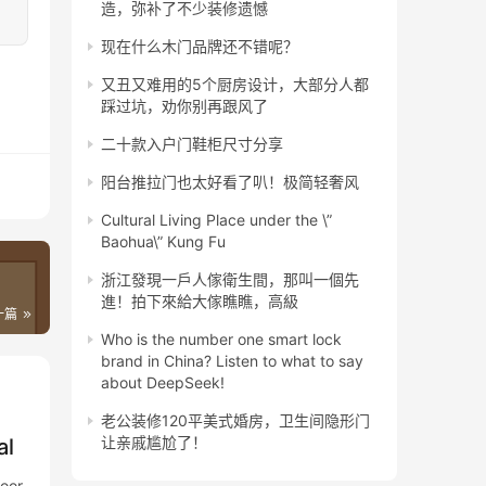
造，弥补了不少装修遗憾
现在什么木门品牌还不错呢？
又丑又难用的5个厨房设计，大部分人都
踩过坑，劝你别再跟风了
二十款入户门鞋柜尺寸分享
阳台推拉门也太好看了叭！极简轻奢风
Cultural Living Place under the \”
Baohua\” Kung Fu
浙江發現一戶人傢衛生間，那叫一個先
進！拍下來給大傢瞧瞧，高級
一篇
Who is the number one smart lock
brand in China? Listen to what to say
about DeepSeek!
老公装修120平美式婚房，卫生间隐形门
让亲戚尴尬了！
al
door