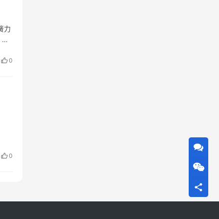
簧力
，安
門體
0
0