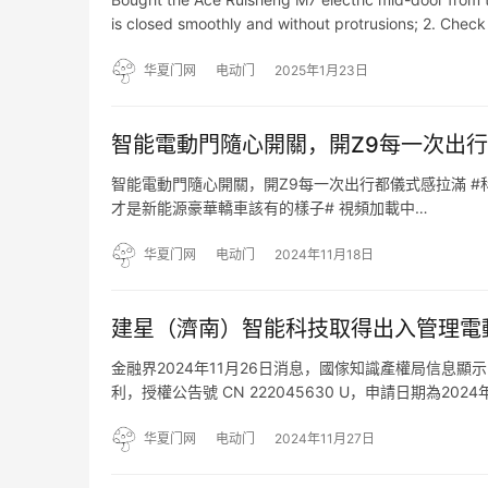
is closed smoothly and without protrusions; 2. Che
华夏门网
电动门
2025年1月23日
智能電動門隨心開關，開Z9每一次出
智能電動門隨心開關，開Z9每一次出行都儀式感拉滿 #科
才是新能源豪華轎車該有的樣子# 視頻加載中…
华夏门网
电动门
2024年11月18日
建星（濟南）智能科技取得出入管理電
金融界2024年11月26日消息，國傢知識產權局信息
利，授權公告號 CN 222045630 U，申請日期為
技術領域，包括驅動裝置，所述驅動裝置的內部活動安
华夏门网
电动门
2024年11月27日