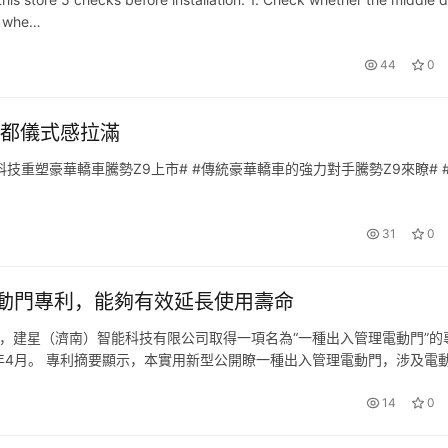
ck whe…
44
0
行都儀式感拉滿
技重塑豪華轎車騰勢Z9上市# #傳統豪華轎車的強力對手騰勢Z9來瞭# 
31
0
動門專利，能夠有效延長使用壽命
顯示，建星（濟南）智能科技有限公司取得一項名為“一種出入管理電動門”的
2024年4月。 專利摘要顯示，本實用新型公開瞭一種出入管理電動門，涉及電
裝有移動架，所述移動架的表面固定安裝有連接裝置，所述移…
14
0