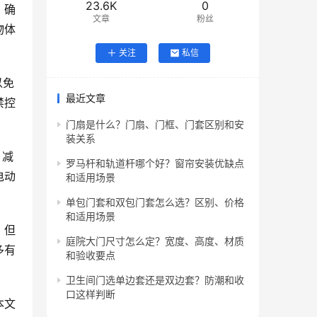
23.6K
0
，确
文章
粉丝
物体
关注
私信
以免
最近文章
禁控
门扇是什么？门扇、门框、门套区别和安
装关系
，减
罗马杆和轨道杆哪个好？窗帘安装优缺点
电动
和适用场景
单包门套和双包门套怎么选？区别、价格
和适用场景
，但
庭院大门尺寸怎么定？宽度、高度、材质
多有
和验收要点
卫生间门选单边套还是双边套？防潮和收
口这样判断
本文