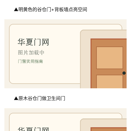
▲明黄色的谷仓门+背板墙点亮空间
▲原木谷仓门做卫生间门