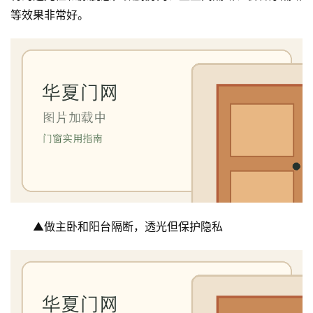
大
等效果非常好。
门
铸
铝
登录
注册
门
门
套
安
装
安
▲做主卧和阳台隔断，透光但保护隐私
装
维
修
门