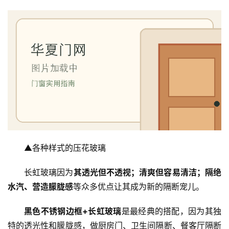
页
入
户
门
卧
室
门
卫
▲各种样式的压花玻璃
生
间
长虹玻璃因为
其透光但不透视；清爽但容易清洁；隔绝
门
水汽、营造朦胧感
等众多优点让其成为新的隔断宠儿。
庭
黑色不锈钢边框+长虹玻璃
是最经典的搭配，因为其独
院
特的透光性和朦胧感，做厨房门、卫生间隔断、餐客厅隔断