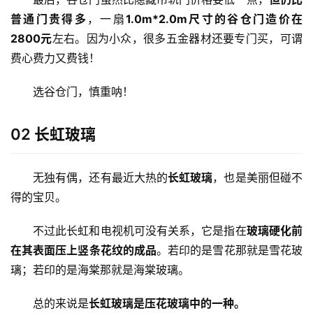
普通门贵得多
，一扇
1.0m*2.0m尺寸的谷仓门造价在
2800元
左右。因为小众，很多五金器材还要专门买，可谓
费心费力又费钱！
选谷仓门，慎重呐！
02 长虹玻璃
无独有偶，还有最近大热的
长虹玻璃
，也是美丽但碰不
得的宝贝。
不过此长虹和电视机可没有关系，它是指在
玻璃硬化前
在其表面压上竖条花纹的成品
。若印的是雪花那就是雪花玻
璃；若印的是海棠那就是海棠玻璃。
总的来说是
长虹玻璃是压花玻璃中的一种。
首