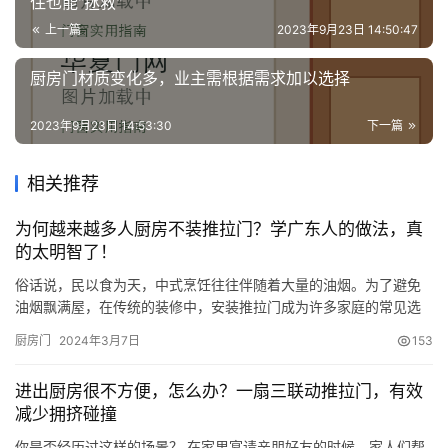
住也能"拯救"
上一篇
2023年9月23日 14:50:47
厨房门材质变化多，业主需根据需求加以选择
2023年9月23日 14:53:30
下一篇
相关推荐
为何越来越多人厨房不装推拉门？学广东人的做法，真
的太明智了！
俗话说，民以食为天，中式烹饪往往伴随着大量的油烟。为了避免
油烟飘满屋，在传统的装修中，安装推拉门成为许多家庭的常见选
择。 然而，曾经号称“拯救小户型第一名”的玻璃推拉门，如今被越
厨房门
2024年3月7日
153
来越多人劝退，我妈直言入住半年吃尽苦头。 那么，对于厨房的
门，我们到底该怎么选呢？学学广东人的做法，实用美观，空间还
进出厨房很不方便，怎么办？一扇三联动推拉门，有效
显大。 .01 厨房不装推拉门的原因 厨房安装推拉门，虽然能隔绝
减少拥挤碰撞
油…
你是否经历过这样的场景？ 在家里宴请亲朋好友的时候，家人们帮