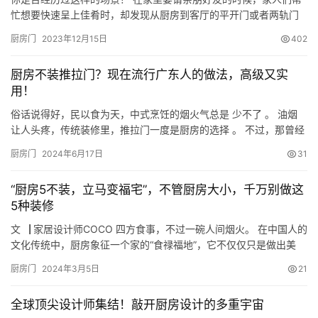
忙想要快速呈上佳肴时，却发现从厨房到客厅的平开门或者两轨门
通行空间狭窄，行动受限，进出不便，进出之间还免不了拥挤和碰
厨房门
2023年12月15日
402
撞，满足不了频繁的进出需求。这种情况让人感到非常不方便。 所
以，这时候就显现出三联动门的优势了。在这里我要为大家推荐一
厨房不装推拉门？现在流行广东人的做法，高级又实
款高品质的三联动推拉门-仰望三联动推拉门。还是无论怎么搭怎么
用！
选都不…
俗话说得好，民以食为天，中式烹饪的烟火气总是 少不了 。 油烟
让人头疼，传统装修里，推拉门一度是厨房的选择 。 不过，那曾经
红极一时的玻璃推拉门，现在却被不少网友“拔草”，妈妈们也感叹
厨房门
2024年6月17日
31
“入住半年，苦头不少”。 厨房的门到底该怎么选？本期，学学广东
人的做法，既实用又美观，空间还显得特别宽敞！ 为什么厨房不装
“厨房5不装，立马变福宅”，不管厨房大小，千万别做这
推拉门 占用空间 普通推拉门在切换时，疯狂吞噬着小户…
5种装修
文▕ 家居设计师COCO 四方食事，不过一碗人间烟火。 在中国人的
文化传统中，厨房象征一个家的“食禄福地”，它不仅仅只是做出美
食，填满人的口福，更是代表了一个家的“财库”。 所以，对于厨房
厨房门
2024年3月5日
21
的装修自古以来就非常受重视，因此后来才有了“金厨银卫”的说法。
用民间老人的俗话说就是：“厨房5不装，立马变福宅”。 在我刚开始
全球顶尖设计师集结！敲开厨房设计的多重宇宙
做室内设计师的时候，听到家里老人这样告诉我，…