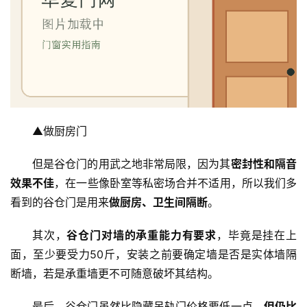
▲做厨房门
但是谷仓门的用武之地非常局限，因为其
密封性和隔音
效果不佳
，在一些像卧室等私密场合并不适用，所以我们多
看到的谷仓门是用来
做厨房、卫生间隔断
。
其次，
谷仓门对墙的承重能力有要求
，毕竟是挂在上
面，至少要受力50斤，安装之前要确定墙是否是实体墙隔
断墙，若是承重墙更不可随意破坏其结构。
最后，谷仓门虽然比隐藏吊轨门价格要低一点，
但仍比