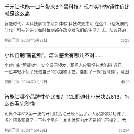
千元锁也能一口气带来8个黑科技？现在买智能锁性价比
就是这么高
智能时代，黑科技解锁生活新体验 科技改变生活 在这个飞速发展的
时代，科技的进步每时每刻都在改变着我们的生活方式。从曾经的
纸质书籍，到今天的电子阅读器；从昔日的打字机，到现在的智能
智能门锁
2024年5月28日
23
键盘，科技的创新无处不在，给我们带来了前所未有的便利和高
效。而最新出现在我们视野中的，就是那些被称为＂黑科技＂的智
小伙自制“智能锁”，怎么感觉有哪儿不对……
能产品了。 什么是黑科技？黑科技指的是目前看来很神奇、很高级
的科技，…
小伙自制“智能锁”，安全漏洞频发，职场人应警惕技术陷阱 近日，
一位年轻小伙子凭借自己的兴趣和手艺，自制了一款“智能锁”，意图
提升家居安全。然而，在使用过程中，这款“智能锁”却频频暴露出安
智能门锁
2024年3月17日
29
全漏洞，让小伙子和家人都感到困惑和担忧。这个故事不仅让人感
叹技术创新的双刃剑特性，也提醒我们在职场中应警惕技术陷阱，
智能锁哪个品牌性价比高？TCL凯迪仕小米决战618，怎
确保技术的正确应用与安全性。 小伙子名叫小杰，他对电子技术…
么选看完秒懂
距离今年618第一波的开门红活动已经不远了，大家都做好功课了
吗？感我观察了一下各个平台，其实优惠力度还是相当不错的，尤
其是在智能家电的领域，各个品类都卷得飞起，像智能门锁这一
智能门锁
2024年5月29日
254
块，几个国产大牌之间是你我各不相让，价格可以说是在各家品牌