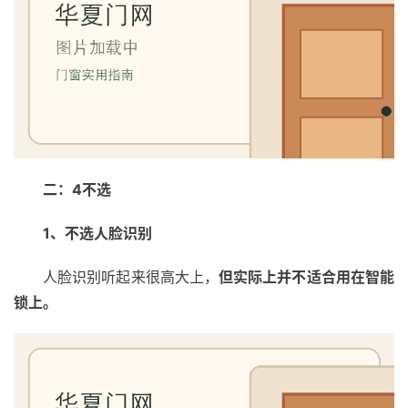
卧
室
门
卫
生
间
二：4不选
门
1、不选人脸识别
庭
人脸识别听起来很高大上，
但实际上并不适合用在智能
院
大
锁上。
门
铸
铝
登录
注册