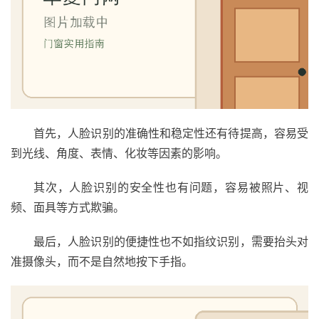
门
门
套
安
装
首先，人脸识别的准确性和稳定性还有待提高，容易受
安
装
到光线、角度、表情、化妆等因素的影响。
维
修
其次，人脸识别的安全性也有问题，容易被照片、视
频、面具等方式欺骗。
门
最后，人脸识别的便捷性也不如指纹识别，需要抬头对
业
资
准摄像头，而不是自然地按下手指。
讯
联