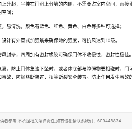
向上升起，平挂在门洞上分墙的内侧，不需要占室内空间，直接
洞空间；
变，易清洗，颜色有蓝色、红色、黄色、白色等多种可选择；
设计有外置式加强筋来确保她的强度，可抗风达到10级。
密风封条，四周加有密封橡胶可确保门体不收侵蚀，密封性极佳
气囊，防止门体急速下坠时，或者体底部与障碍物要相碰时，门
和事故，防钢丝断装置，扭簧断裂安全装置。防止任何发生事故
者参考,不承担相关法律责任,如有侵犯请联系我们：609448834