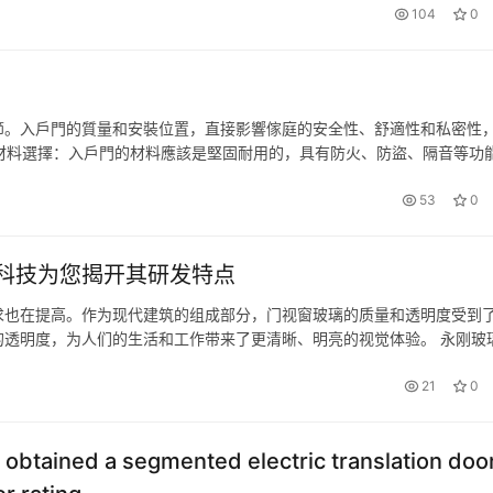
104
0
節。入戶門的質量和安裝位置，直接影響傢庭的安全性、舒適性和私密性
材料選擇：入戶門的材料應該是堅固耐用的，具有防火、防盜、隔音等功
門、鋁合金門等，適合不同的裝修風格。 ✨尺寸選擇：入戶門的尺寸要
53
0
科技为您揭开其研发特点
求也在提高。作为现代建筑的组成部分，门视窗玻璃的质量和透明度受到
透明度，为人们的生活和工作带来了更清晰、明亮的视觉体验。 永刚玻
术和管理经验。公司拥有素质较高的研发团队，推出符合市场需求的玻璃
21
0
obtained a segmented electric translation doo