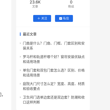
23.6K
0
文章
粉丝
关注
私信
最近文章
门扇是什么？门扇、门框、门套区别和安
装关系
罗马杆和轨道杆哪个好？窗帘安装优缺点
和适用场景
单包门套和双包门套怎么选？区别、价格
和适用场景
庭院大门尺寸怎么定？宽度、高度、材质
和验收要点
门，
卫生间门选单边套还是双边套？防潮和收
口这样判断