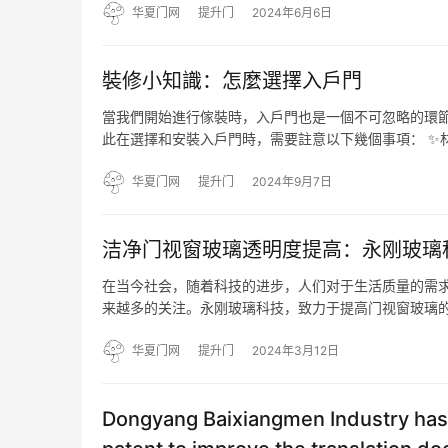
衔接。因…
华夏门网
提升门
2024年6月6日
裝修小知識：怎麼選擇入戶門
當我們開始進行傢裝時，入戶門也是一個不可忽略的環
此在選擇和安裝入戶門時，需要註意以下幾個事項： ✨
目前，市面上入戶門的材料主要有實木門、鋼質門、彩鋼
洞的尺寸…
华夏门网
提升门
2024年9月7日
洁净门视窗玻璃透明度提高：永刚玻璃
在当今社会，随着科技的进步，人们对于生活质量的需
来越多的关注。永刚玻璃科技，致力于提高门视窗玻璃的
技自成立以来，坚持技术创新，引进良好的玻璃生产技
品。在门视窗…
华夏门网
提升门
2024年3月12日
Dongyang Baixiangmen Industry has 