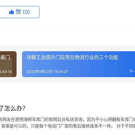
赞
(0)
不着门
详解工业提升门应用在物流行业的三个功能
:43:14
2023年9月22日 15:45:27
下
了怎么办？
有网友在昆明海顿车库门的官网后台私信咨询，因为不小心把翻板车库门
答案是可以的，只是每个电动门厂家的售后维修成本不一样。 对于不同
同，更主要的是门板拼接口的设计不一样，所以不同厂家的门板无法做到