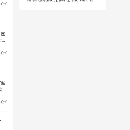
0
，因
能。
與門
0
了越
璃科
产
0
r