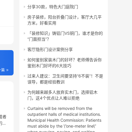
分享30款，特色大门庭院门
房子装修，阳台折叠门设计，客厅大几平
方米，好看实用
「装修知识」铸铝门VS铜门，谁才是你的
“门面担当”？
客厅隐形门设计案例分享
如何鉴别家装木门的好坏？老师傅告诉你
鉴别木门好坏的6大技巧
一篇
过来人建议：卫生间要坚持“6不装”！不是
误导，都是经验教训
为何越来越多人放弃实木门，选择铝木
门，这4个优点让人难以拒绝
Curtains will be removed from the
outpatient halls of medical institutions.
或者
Municipal Health Commission: Patients
的电
must abide by the \”one-meter line\”
无缝
when queuing, paying, and waiting.