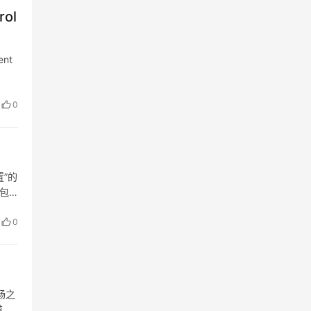
rol
ent
0
”的
它包
0
畅之
道系