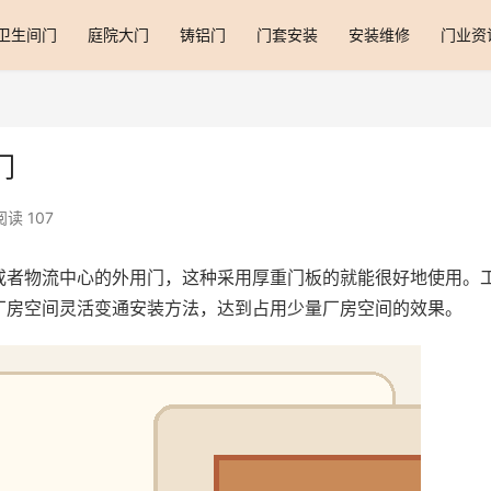
卫生间门
庭院大门
铸铝门
门套安装
安装维修
门业资
门
阅读 107
或者物流中心的外用门，这种采用厚重门板的就能很好地使用。
厂房空间灵活变通安装方法，达到占用少量厂房空间的效果。