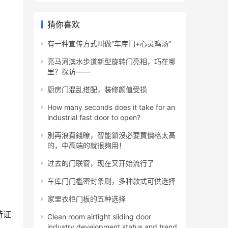
猜你喜欢
有一种宣传方式叫做“车库门+心灵鸡汤”
亮马河滨水步道新型旋转门亮相，巧在哪
里？探访——
厨房门混乱搭配，装修颜值受损
How many seconds does it take for an
industrial fast door to open?
別再浪費錢瞭，智能鎖沒必要買價格太高
的，中高端的就很夠用！
过去的门联窗，现在又开始流行了
车库门门槛密封条刷，多种款式可供选择
家里衣柜门板的五种选择
持证
Clean room airtight sliding door
industry development status and trend