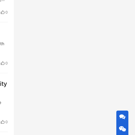
用
0
ith
0
ity
e
0