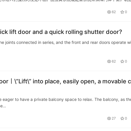
筑，多种颜色可供选择。它灵巧的特点使其几乎能适合每一种建筑物外的
62
0
k lift door and a quick rolling shutter door?
bone joints connected in series, and the front and rear doors operate w
62
0
or丨\”Lift\” into place, easily open, a movable c
ore eager to have a private balcony space to relax. The balcony, as th
the…
27
0