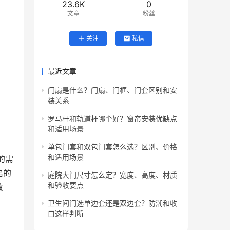
23.6K
0
文章
粉丝
关注
私信
最近文章
门扇是什么？门扇、门框、门套区别和安
装关系
罗马杆和轨道杆哪个好？窗帘安装优缺点
和适用场景
单包门套和双包门套怎么选？区别、价格
和适用场景
的需
启的
庭院大门尺寸怎么定？宽度、高度、材质
和验收要点
放
卫生间门选单边套还是双边套？防潮和收
口这样判断