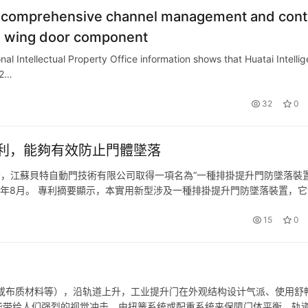
 of comprehensive channel management and cont
the wing door component
al Intellectual Property Office information shows that Huatai Intellig
22…
32
0
利，能夠有效防止門體墜落
顯示，江蘇貝特自動門技術有限公司取得一項名為“一種排掛提升門防墜落裝置
為2023年8月。 專利摘要顯示，本實用新型涉及一種排掛提升門防墜落裝置，
降軌道對應一側設置有連接軸，所述連接軸上設置有升降導…
15
0
质材料等），沿轨道上升，工业提升门在外观结构设计气派、使用舒
能带给人们强烈的视觉冲击。由扭簧系统或配重系统来保障门体平衡，轨