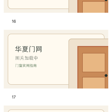
页
入
16
户
门
卧
室
门
卫
生
间
门
17
庭
院
大