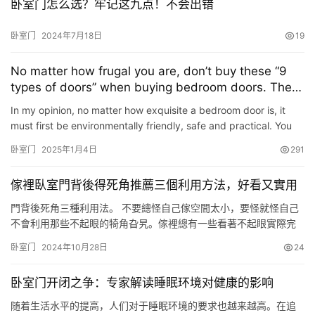
卧室门怎么选？牢记这九点！不会出错
卧室门
2024年7月18日
19
No matter how frugal you are, don’t buy these “9
types of doors” when buying bedroom doors. They
are neither practical nor durable.
In my opinion, no matter how exquisite a bedroom door is, it
must first be environmentally friendly, safe and practical. You
can’t blindly pursue cost-effectiveness and ignore qual…
卧室门
2025年1月4日
291
傢裡臥室門背後得死角推薦三個利用方法，好看又實用
門背後死角三種利用法。 不要總怪自己傢空間太小，要怪就怪自己
不會利用那些不起眼的犄角旮旯。傢裡總有一些看著不起眼實際完
全可以利用起來的空間，隻是因為你沒有發現它而已。特別是傢裡
卧室门
2024年10月28日
24
臥室門背後，有限的 10 公分空間總是被大傢忽略。今天就給大傢推
薦 3 種臥室門背後空間的利用方法，每一種都能給你驚喜，簡單實
卧室门开闭之争：专家解读睡眠环境对健康的影响
用又美觀。 1. 超薄收納架。要想做好超薄收納架，根據臥室…
随着生活水平的提高，人们对于睡眠环境的要求也越来越高。在追