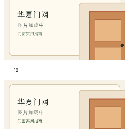
门
铸
铝
登录
注册
门
门
套
安
18
装
安
装
维
修
门